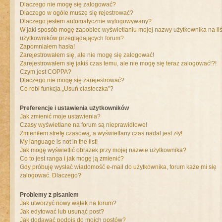
Dlaczego nie mogę się zalogować?
Dlaczego w ogóle muszę się rejestrować?
Dlaczego jestem automatycznie wylogowywany?
W jaki sposób mogę zapobiec wyświetlaniu mojej nazwy użytkownika na liś
użytkowników przeglądających forum?
Zapomniałem hasła!
Zarejestrowałem się, ale nie mogę się zalogować!
Zarejestrowałem się jakiś czas temu, ale nie mogę się teraz zalogować!?!
Czym jest COPPA?
Dlaczego nie mogę się zarejestrować?
Co robi funkcja „Usuń ciasteczka”?
Preferencje i ustawienia użytkowników
Jak zmienić moje ustawienia?
Czasy wyświetlane na forum są nieprawidłowe!
Zmieniłem strefę czasową, a wyświetlany czas nadal jest zły!
My language is not in the list!
Jak mogę wyświetlić obrazek przy mojej nazwie użytkownika?
Co to jest ranga i jak mogę ją zmienić?
Gdy próbuję wysłać wiadomość e-mail do użytkownika, forum każe mi się
zalogować. Dlaczego?
Problemy z pisaniem
Jak utworzyć nowy wątek na forum?
Jak edytować lub usunąć post?
Jak dodawać podpis do moich postów?