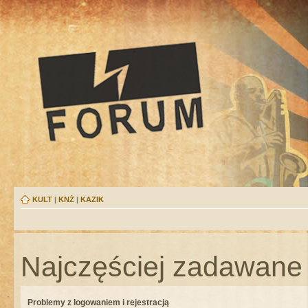
KULT
|
KNŻ
|
KAZIK
Najczęściej zadawane 
Problemy z logowaniem i rejestracją