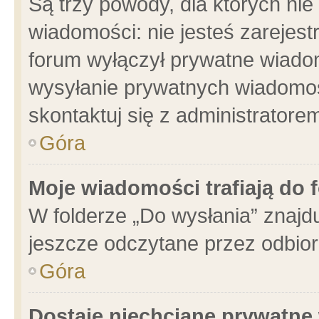
Są trzy powody, dla których n
wiadomości: nie jesteś zarejest
forum wyłączył prywatne wiadom
wysyłanie prywatnych wiadomości
skontaktuj się z administratore
Góra
Moje wiadomości trafiają do 
W folderze „Do wysłania” znajdu
jeszcze odczytane przez odbior
Góra
Dostaję niechciane prywatne