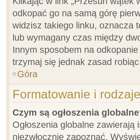
Klikając w link „Przesuń wątek
odkopać go na samą górę pierwsz
widzisz takiego linku, oznacza 
lub wymagany czas między dwoma
Innym sposobem na odkopanie w
trzymaj się jednak zasad robiąc 
Góra
Formatowanie i rodzaj
Czym są ogłoszenia globalne
Ogłoszenia globalne zawierają is
niezwłocznie zapoznać. Wyświet