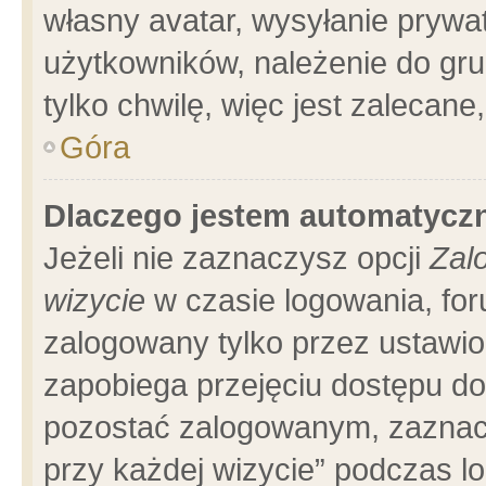
własny avatar, wysyłanie prywa
użytkowników, należenie do gru
tylko chwilę, więc jest zalecane
Góra
Dlaczego jestem automatyc
Jeżeli nie zaznaczysz opcji
Zal
wizycie
w czasie logowania, for
zalogowany tylko przez ustawio
zapobiega przejęciu dostępu d
pozostać zalogowanym, zaznacz
przy każdej wizycie” podczas l