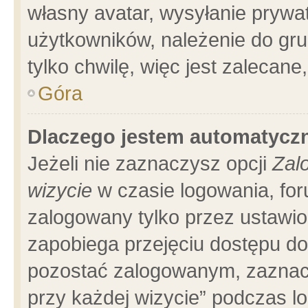
własny avatar, wysyłanie prywa
użytkowników, należenie do gru
tylko chwilę, więc jest zalecane
Góra
Dlaczego jestem automatyc
Jeżeli nie zaznaczysz opcji
Zal
wizycie
w czasie logowania, for
zalogowany tylko przez ustawio
zapobiega przejęciu dostępu d
pozostać zalogowanym, zaznacz
przy każdej wizycie” podczas l