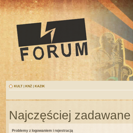
KULT
|
KNŻ
|
KAZIK
Najczęściej zadawane 
Problemy z logowaniem i rejestracją