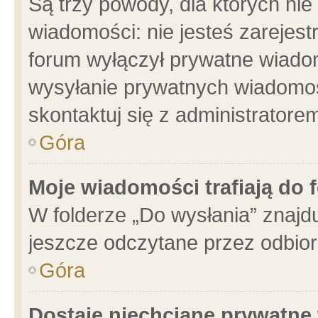
Są trzy powody, dla których n
wiadomości: nie jesteś zarejest
forum wyłączył prywatne wiadom
wysyłanie prywatnych wiadomości
skontaktuj się z administratore
Góra
Moje wiadomości trafiają do 
W folderze „Do wysłania” znajdu
jeszcze odczytane przez odbior
Góra
Dostaję niechciane prywatne