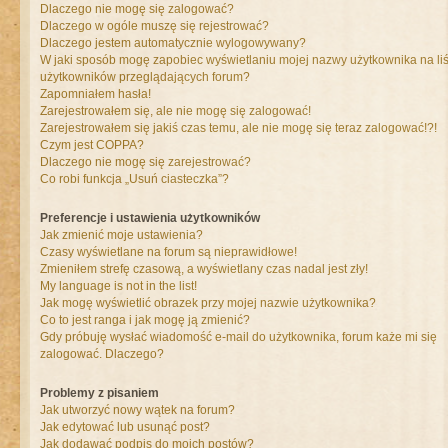
Dlaczego nie mogę się zalogować?
Dlaczego w ogóle muszę się rejestrować?
Dlaczego jestem automatycznie wylogowywany?
W jaki sposób mogę zapobiec wyświetlaniu mojej nazwy użytkownika na liś
użytkowników przeglądających forum?
Zapomniałem hasła!
Zarejestrowałem się, ale nie mogę się zalogować!
Zarejestrowałem się jakiś czas temu, ale nie mogę się teraz zalogować!?!
Czym jest COPPA?
Dlaczego nie mogę się zarejestrować?
Co robi funkcja „Usuń ciasteczka”?
Preferencje i ustawienia użytkowników
Jak zmienić moje ustawienia?
Czasy wyświetlane na forum są nieprawidłowe!
Zmieniłem strefę czasową, a wyświetlany czas nadal jest zły!
My language is not in the list!
Jak mogę wyświetlić obrazek przy mojej nazwie użytkownika?
Co to jest ranga i jak mogę ją zmienić?
Gdy próbuję wysłać wiadomość e-mail do użytkownika, forum każe mi się
zalogować. Dlaczego?
Problemy z pisaniem
Jak utworzyć nowy wątek na forum?
Jak edytować lub usunąć post?
Jak dodawać podpis do moich postów?