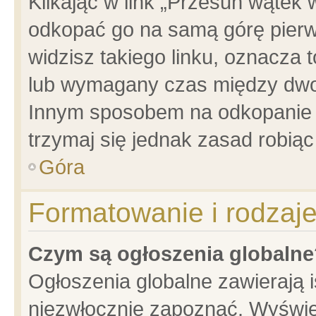
Klikając w link „Przesuń wątek
odkopać go na samą górę pierwsz
widzisz takiego linku, oznacza 
lub wymagany czas między dwoma
Innym sposobem na odkopanie w
trzymaj się jednak zasad robiąc 
Góra
Formatowanie i rodzaj
Czym są ogłoszenia globalne
Ogłoszenia globalne zawierają is
niezwłocznie zapoznać. Wyświet