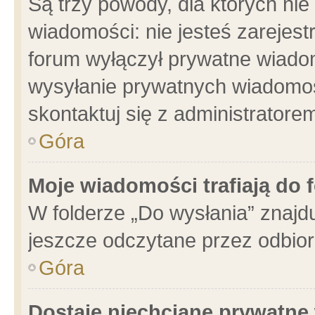
Są trzy powody, dla których n
wiadomości: nie jesteś zarejest
forum wyłączył prywatne wiadom
wysyłanie prywatnych wiadomości
skontaktuj się z administratore
Góra
Moje wiadomości trafiają do 
W folderze „Do wysłania” znajdu
jeszcze odczytane przez odbior
Góra
Dostaję niechciane prywatne