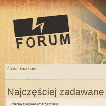
KULT
|
KNŻ
|
KAZIK
Najczęściej zadawane 
Problemy z logowaniem i rejestracją