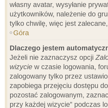
własny avatar, wysyłanie prywa
użytkowników, należenie do gru
tylko chwilę, więc jest zalecane
Góra
Dlaczego jestem automatyc
Jeżeli nie zaznaczysz opcji
Zal
wizycie
w czasie logowania, for
zalogowany tylko przez ustawio
zapobiega przejęciu dostępu d
pozostać zalogowanym, zaznacz
przy każdej wizycie” podczas l