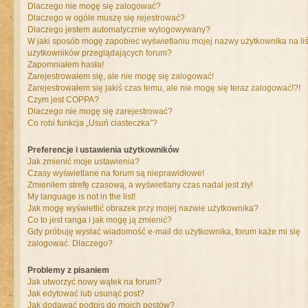
Dlaczego nie mogę się zalogować?
Dlaczego w ogóle muszę się rejestrować?
Dlaczego jestem automatycznie wylogowywany?
W jaki sposób mogę zapobiec wyświetlaniu mojej nazwy użytkownika na liś
użytkowników przeglądających forum?
Zapomniałem hasła!
Zarejestrowałem się, ale nie mogę się zalogować!
Zarejestrowałem się jakiś czas temu, ale nie mogę się teraz zalogować!?!
Czym jest COPPA?
Dlaczego nie mogę się zarejestrować?
Co robi funkcja „Usuń ciasteczka”?
Preferencje i ustawienia użytkowników
Jak zmienić moje ustawienia?
Czasy wyświetlane na forum są nieprawidłowe!
Zmieniłem strefę czasową, a wyświetlany czas nadal jest zły!
My language is not in the list!
Jak mogę wyświetlić obrazek przy mojej nazwie użytkownika?
Co to jest ranga i jak mogę ją zmienić?
Gdy próbuję wysłać wiadomość e-mail do użytkownika, forum każe mi się
zalogować. Dlaczego?
Problemy z pisaniem
Jak utworzyć nowy wątek na forum?
Jak edytować lub usunąć post?
Jak dodawać podpis do moich postów?