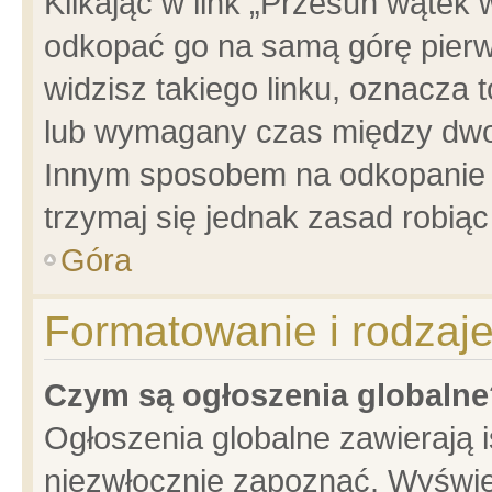
Klikając w link „Przesuń wątek
odkopać go na samą górę pierwsz
widzisz takiego linku, oznacza 
lub wymagany czas między dwoma
Innym sposobem na odkopanie w
trzymaj się jednak zasad robiąc 
Góra
Formatowanie i rodzaj
Czym są ogłoszenia globalne
Ogłoszenia globalne zawierają is
niezwłocznie zapoznać. Wyświet