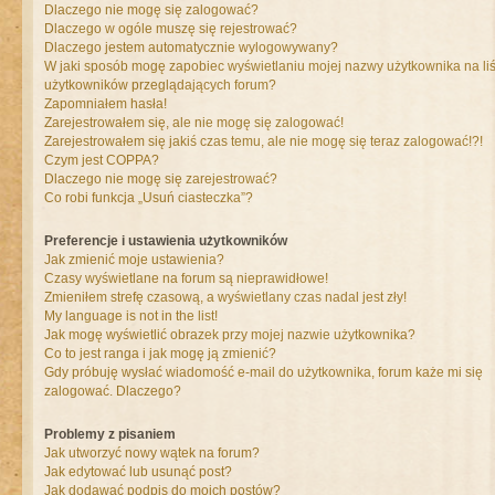
Dlaczego nie mogę się zalogować?
Dlaczego w ogóle muszę się rejestrować?
Dlaczego jestem automatycznie wylogowywany?
W jaki sposób mogę zapobiec wyświetlaniu mojej nazwy użytkownika na liś
użytkowników przeglądających forum?
Zapomniałem hasła!
Zarejestrowałem się, ale nie mogę się zalogować!
Zarejestrowałem się jakiś czas temu, ale nie mogę się teraz zalogować!?!
Czym jest COPPA?
Dlaczego nie mogę się zarejestrować?
Co robi funkcja „Usuń ciasteczka”?
Preferencje i ustawienia użytkowników
Jak zmienić moje ustawienia?
Czasy wyświetlane na forum są nieprawidłowe!
Zmieniłem strefę czasową, a wyświetlany czas nadal jest zły!
My language is not in the list!
Jak mogę wyświetlić obrazek przy mojej nazwie użytkownika?
Co to jest ranga i jak mogę ją zmienić?
Gdy próbuję wysłać wiadomość e-mail do użytkownika, forum każe mi się
zalogować. Dlaczego?
Problemy z pisaniem
Jak utworzyć nowy wątek na forum?
Jak edytować lub usunąć post?
Jak dodawać podpis do moich postów?