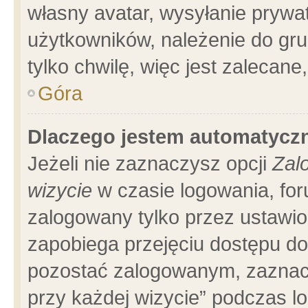
własny avatar, wysyłanie prywa
użytkowników, należenie do gru
tylko chwilę, więc jest zalecane
Góra
Dlaczego jestem automatyc
Jeżeli nie zaznaczysz opcji
Zal
wizycie
w czasie logowania, for
zalogowany tylko przez ustawio
zapobiega przejęciu dostępu d
pozostać zalogowanym, zaznacz
przy każdej wizycie” podczas l