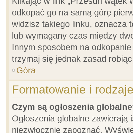
Klikając w link „Przesuń wątek
odkopać go na samą górę pierwsz
widzisz takiego linku, oznacza 
lub wymagany czas między dwoma
Innym sposobem na odkopanie w
trzymaj się jednak zasad robiąc 
Góra
Formatowanie i rodzaj
Czym są ogłoszenia globalne
Ogłoszenia globalne zawierają is
niezwłocznie zapoznać. Wyświet