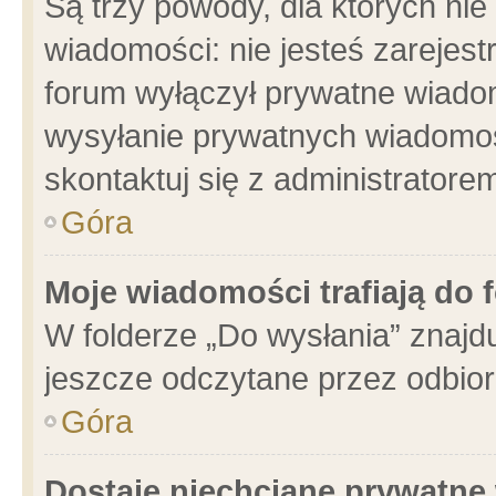
Są trzy powody, dla których n
wiadomości: nie jesteś zarejest
forum wyłączył prywatne wiadom
wysyłanie prywatnych wiadomości
skontaktuj się z administratore
Góra
Moje wiadomości trafiają do 
W folderze „Do wysłania” znajdu
jeszcze odczytane przez odbior
Góra
Dostaję niechciane prywatne