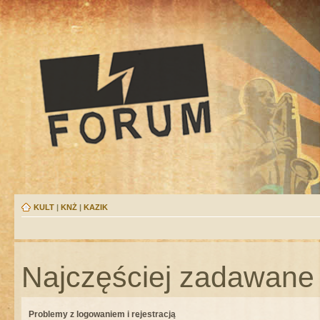
KULT
|
KNŻ
|
KAZIK
Najczęściej zadawane 
Problemy z logowaniem i rejestracją