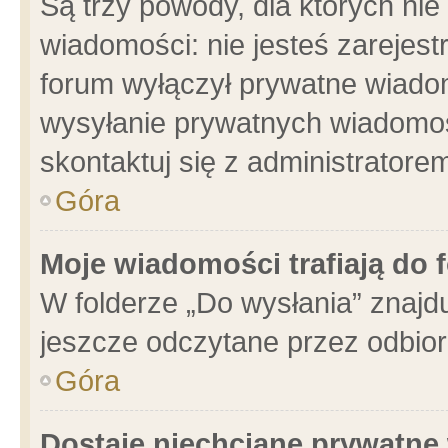
Są trzy powody, dla których n
wiadomości: nie jesteś zarejest
forum wyłączył prywatne wiadom
wysyłanie prywatnych wiadomości
skontaktuj się z administratore
Góra
Moje wiadomości trafiają do 
W folderze „Do wysłania” znajdu
jeszcze odczytane przez odbior
Góra
Dostaję niechciane prywatne