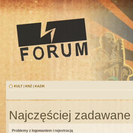
KULT
|
KNŻ
|
KAZIK
Najczęściej zadawane 
Problemy z logowaniem i rejestracją