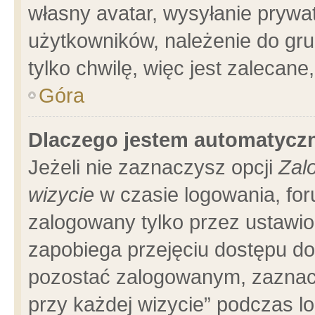
własny avatar, wysyłanie prywa
użytkowników, należenie do gru
tylko chwilę, więc jest zalecane
Góra
Dlaczego jestem automatyc
Jeżeli nie zaznaczysz opcji
Zal
wizycie
w czasie logowania, for
zalogowany tylko przez ustawio
zapobiega przejęciu dostępu d
pozostać zalogowanym, zaznacz
przy każdej wizycie” podczas l