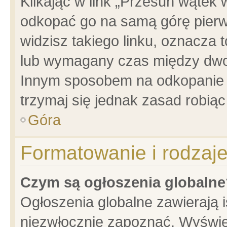
Klikając w link „Przesuń wątek
odkopać go na samą górę pierwsz
widzisz takiego linku, oznacza 
lub wymagany czas między dwoma
Innym sposobem na odkopanie w
trzymaj się jednak zasad robiąc 
Góra
Formatowanie i rodzaj
Czym są ogłoszenia globalne
Ogłoszenia globalne zawierają is
niezwłocznie zapoznać. Wyświet