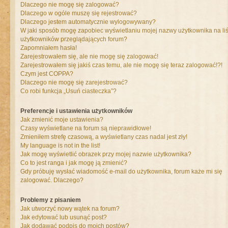
Dlaczego nie mogę się zalogować?
Dlaczego w ogóle muszę się rejestrować?
Dlaczego jestem automatycznie wylogowywany?
W jaki sposób mogę zapobiec wyświetlaniu mojej nazwy użytkownika na liś
użytkowników przeglądających forum?
Zapomniałem hasła!
Zarejestrowałem się, ale nie mogę się zalogować!
Zarejestrowałem się jakiś czas temu, ale nie mogę się teraz zalogować!?!
Czym jest COPPA?
Dlaczego nie mogę się zarejestrować?
Co robi funkcja „Usuń ciasteczka”?
Preferencje i ustawienia użytkowników
Jak zmienić moje ustawienia?
Czasy wyświetlane na forum są nieprawidłowe!
Zmieniłem strefę czasową, a wyświetlany czas nadal jest zły!
My language is not in the list!
Jak mogę wyświetlić obrazek przy mojej nazwie użytkownika?
Co to jest ranga i jak mogę ją zmienić?
Gdy próbuję wysłać wiadomość e-mail do użytkownika, forum każe mi się
zalogować. Dlaczego?
Problemy z pisaniem
Jak utworzyć nowy wątek na forum?
Jak edytować lub usunąć post?
Jak dodawać podpis do moich postów?