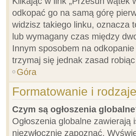
Klikając w link „Przesuń wątek
odkopać go na samą górę pierwsz
widzisz takiego linku, oznacza 
lub wymagany czas między dwoma
Innym sposobem na odkopanie w
trzymaj się jednak zasad robiąc 
Góra
Formatowanie i rodzaj
Czym są ogłoszenia globalne
Ogłoszenia globalne zawierają is
niezwłocznie zapoznać. Wyświet