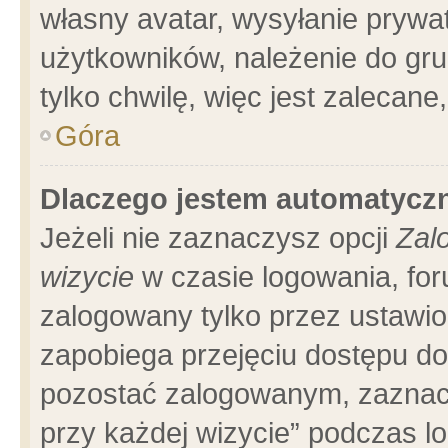
własny avatar, wysyłanie prywa
użytkowników, należenie do gru
tylko chwilę, więc jest zalecane
Góra
Dlaczego jestem automatyc
Jeżeli nie zaznaczysz opcji
Zal
wizycie
w czasie logowania, for
zalogowany tylko przez ustawio
zapobiega przejęciu dostępu d
pozostać zalogowanym, zaznacz
przy każdej wizycie” podczas l