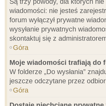
Są trzy powody, dla których n
wiadomości: nie jesteś zarejest
forum wyłączył prywatne wiadom
wysyłanie prywatnych wiadomości
skontaktuj się z administratore
Góra
Moje wiadomości trafiają do 
W folderze „Do wysłania” znajdu
jeszcze odczytane przez odbior
Góra
Dostaję niechciane prywatne