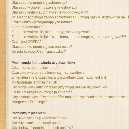
Dlaczego nie mogę się zalogować?
Dlaczego w ogóle muszę się rejestrować?
Dlaczego jestem automatycznie wylogowywany?
W jaki sposób mogę zapobiec wyświetlaniu mojej nazwy użytkownika na liś
użytkowników przeglądających forum?
Zapomniałem hasła!
Zarejestrowałem się, ale nie mogę się zalogować!
Zarejestrowałem się jakiś czas temu, ale nie mogę się teraz zalogować!?!
Czym jest COPPA?
Dlaczego nie mogę się zarejestrować?
Co robi funkcja „Usuń ciasteczka”?
Preferencje i ustawienia użytkowników
Jak zmienić moje ustawienia?
Czasy wyświetlane na forum są nieprawidłowe!
Zmieniłem strefę czasową, a wyświetlany czas nadal jest zły!
My language is not in the list!
Jak mogę wyświetlić obrazek przy mojej nazwie użytkownika?
Co to jest ranga i jak mogę ją zmienić?
Gdy próbuję wysłać wiadomość e-mail do użytkownika, forum każe mi się
zalogować. Dlaczego?
Problemy z pisaniem
Jak utworzyć nowy wątek na forum?
Jak edytować lub usunąć post?
Jak dodawać podpis do moich postów?