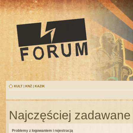
KULT
|
KNŻ
|
KAZIK
Najczęściej zadawane 
Problemy z logowaniem i rejestracją