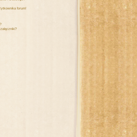
żytkownika forum!
m?
załączniki?