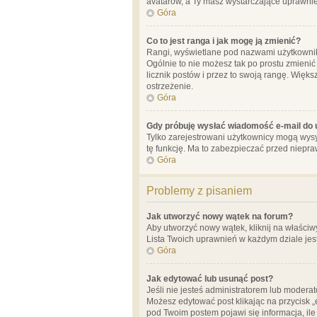
avatarów, a Ty masz wystarczające uprawnien
Góra
Co to jest ranga i jak mogę ją zmienić?
Rangi, wyświetlane pod nazwami użytkowników
Ogólnie to nie możesz tak po prostu zmienić
licznik postów i przez to swoją rangę. Więks
ostrzeżenie.
Góra
Gdy próbuję wysłać wiadomość e-mail do 
Tylko zarejestrowani użytkownicy mogą wysył
tę funkcję. Ma to zabezpieczać przed niep
Góra
Problemy z pisaniem
Jak utworzyć nowy wątek na forum?
Aby utworzyć nowy wątek, kliknij na właściw
Lista Twoich uprawnień w każdym dziale jes
Góra
Jak edytować lub usunąć post?
Jeśli nie jesteś administratorem lub moderat
Możesz edytować post klikając na przycisk „
pod Twoim postem pojawi się informacja, ile ra