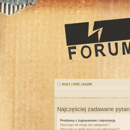
KULT
|
KNŻ
|
KAZIK
Najczęściej zadawane pytan
Problemy z logowaniem i rejestracją
Dlaczego nie mogę się zalogować?
Dlaczego w ogóle muszę się rejestrować?