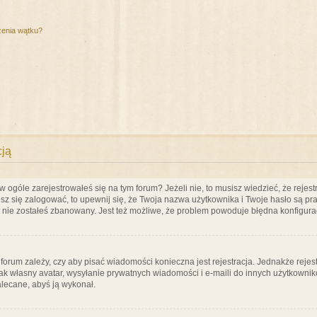
zenia wątku?
cją
ogóle zarejestrowałeś się na tym forum? Jeżeli nie, to musisz wiedzieć, że rejestr
esz się zalogować, to upewnij się, że Twoja nazwa użytkownika i Twoje hasło są praw
e nie zostałeś zbanowany. Jest też możliwe, że problem powoduje błędna konfigura
a forum zależy, czy aby pisać wiadomości konieczna jest rejestracja. Jednakże reje
jak własny avatar, wysyłanie prywatnych wiadomości i e-maili do innych użytkownik
zalecane, abyś ją wykonał.