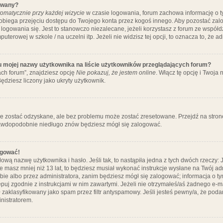
ywany?
omatycznie przy każdej wizycie
w czasie logowania, forum zachowa informację o ty
pobiega przejęciu dostępu do Twojego konta przez kogoś innego. Aby pozostać za
logowania się. Jest to stanowczo niezalecane, jeżeli korzystasz z forum ze współ
uterowej w szkole / na uczelni itp. Jeżeli nie widzisz tej opcji, to oznacza to, że a
u mojej nazwy użytkownika na liście użytkowników przeglądających forum?
ch forum”, znajdziesz opcję
Nie pokazuj, że jestem online
. Włącz tę opcję i Twoja
ędziesz liczony jako ukryty użytkownik.
e zostać odzyskane, ale bez problemu może zostać zresetowane. Przejdź na stronę 
prawdopodobnie niedługo znów będziesz mógł się zalogować.
ogować!
ową nazwę użytkownika i hasło. Jeśli tak, to nastąpiła jedna z tych dwóch rzeczy: 
że masz mniej niż 13 lat, to będziesz musiał wykonać instrukcje wysłane na Twój ad
ie albo przez administratora, zanim będziesz mógł się zalogować; informacja o tym
tępuj zgodnie z instrukcjami w nim zawartymi. Jeżeli nie otrzymałeś/aś żadnego e
 zaklasyfikowany jako spam przez filtr antyspamowy. Jeśli jesteś pewny/a, że poda
nistratorem.