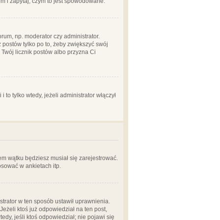
em i zapytaj, czym to jest spowodowane.
rum, np. moderator czy administrator.
 postów tylko po to, żeby zwiększyć swój
y Twój licznik postów albo przyzna Ci
o tylko wtedy, jeżeli administrator włączył
em wątku będziesz musiał się zarejestrować.
sować w ankietach itp.
istrator w ten sposób ustawił uprawnienia.
eżeli ktoś już odpowiedział na ten post,
tedy, jeśli ktoś odpowiedział; nie pojawi się