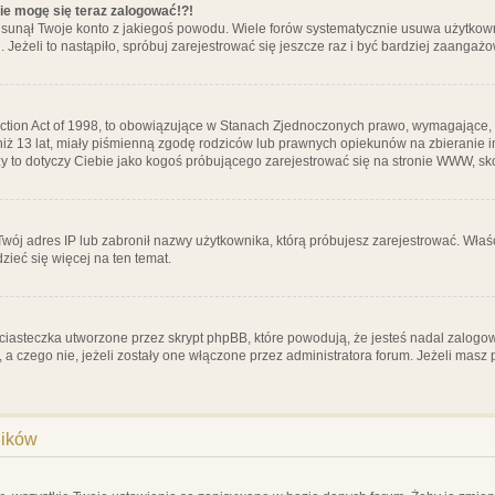
nie mogę się teraz zalogować!?!
sunął Twoje konto z jakiegoś powodu. Wiele forów systematycznie usuwa użytkownik
 Jeżeli to nastąpiło, spróbuj zarejestrować się jeszcze raz i być bardziej zaanga
ction Act of 1998, to obowiązujące w Stanach Zjednoczonych prawo, wymagające, 
 niż 13 lat, miały piśmienną zgodę rodziców lub prawnych opiekunów na zbieranie 
 czy to dotyczy Ciebie jako kogoś próbującego zarejestrować się na stronie WWW, sk
 Twój adres IP lub zabronił nazwy użytkownika, którą próbujesz zarejestrować. Właś
dzieć się więcej na ten temat.
ciasteczka utworzone przez skrypt phpBB, które powodują, że jesteś nadal zalogo
ś, a czego nie, jeżeli zostały one włączone przez administratora forum. Jeżeli mas
ników