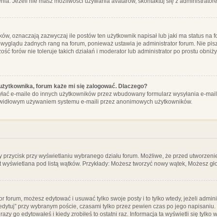
ia. Jeżeli nie masz możliwości używania avatarów, skontaktuj się z administrator
, oznaczają zazwyczaj ile postów ten użytkownik napisał lub jaki ma status na fo
 wyglądu żadnych rang na forum, ponieważ ustawia je administrator forum. Nie pisz
zość forów nie toleruje takich działań i moderator lub administrator po prostu obniż
użytkownika, forum każe mi się zalogować. Dlaczego?
ać e-maile do innych użytkowników przez wbudowany formularz wysyłania e-maili i t
rawidłowym używaniem systemu e-maili przez anonimowych użytkowników.
y przycisk przy wyświetlaniu wybranego działu forum. Możliwe, że przed utworzeni
t wyświetlana pod listą wątków. Przykłady: Możesz tworzyć nowy wątek, Możesz gło
or forum, możesz edytować i usuwać tylko swoje posty i to tylko wtedy, jeżeli admin
edytuj” przy wybranym poście, czasami tylko przez pewien czas po jego napisaniu. J
zy go edytowałeś i kiedy zrobiłeś to ostatni raz. Informacja ta wyświetli się tylko w