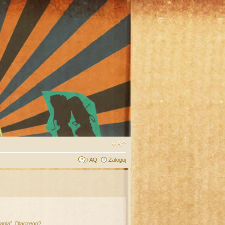
FAQ
Zaloguj
łania”. Dlaczego?