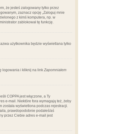
m, że jesteś zalogowany tylko przez
logowanym, zaznacz opcję „Zaloguj mnie
dzielonego z kimś komputera, np. w
dministrator zablokował tę funkcję.
 nazwa użytkownika będzie wyświetlana tylko
logowania i kliknij na link
Zapomniałem
Jeśli COPPA jest włączone, a Ty
res e-mail. Niektóre fora wymagają też, żeby
 została wyświetlona podczas rejestracji.
-maila, prawdopodobnie podałeś/aś
ny przez Ciebie adres e-mail jest