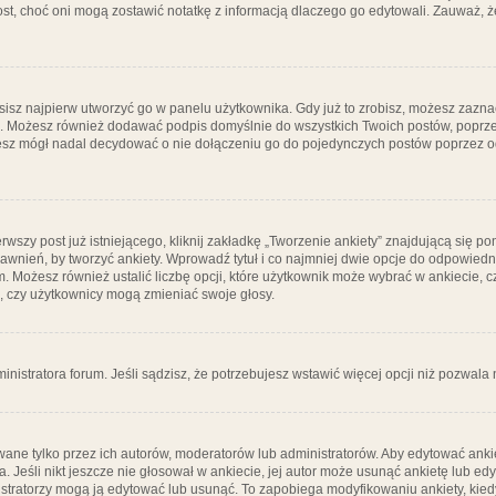
post, choć oni mogą zostawić notatkę z informacją dlaczego go edytowali. Zauważ,
isz najpierw utworzyć go w panelu użytkownika. Gdy już to zrobisz, możesz zazn
go. Możesz również dodawać podpis domyślnie do wszystkich Twoich postów, popr
ziesz mógł nadal decydować o nie dołączeniu go do pojedynczych postów poprzez
wszy post już istniejącego, kliknij zakładkę „Tworzenie ankiety” znajdującą się pon
rawnień, by tworzyć ankiety. Wprowadź tytuł i co najmniej dwie opcje do odpowiedn
ym. Możesz również ustalić liczbę opcji, które użytkownik może wybrać w ankiecie, 
, czy użytkownicy mogą zmieniać swoje głosy.
ministratora forum. Jeśli sądzisz, że potrzebujesz wstawić więcej opcji niż pozwala n
ane tylko przez ich autorów, moderatorów lub administratorów. Aby edytować ankie
. Jeśli nikt jeszcze nie głosował w ankiecie, jej autor może usunąć ankietę lub edy
stratorzy mogą ją edytować lub usunąć. To zapobiega modyfikowaniu ankiety, kiedy 