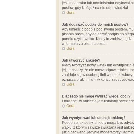
jeśli moderator lub administrator edytował 
postów, gdy ktoś już na nie odpowiedział.
Góra
Jak dodawać podpis do moich postów?
Aby umieścić podpis pod swoim postem, mus
pisania posta, aby dołączyć podpis do nie
panelu użytkownika. Kiedy to zrobisz, będ
w formularzu pisania posta.
Góra
Jak utworzyć ankietę?
Kiedy tworzysz nowy wątek lub edytujesz pier
jej, to znaczy, że nie masz odpowiednich up
znajduje się w osobnej linii w polu tekstow
oznacza brak limitu) i w końcu zadecydować
Góra
Dlaczego nie mogę wybrać więcej opcji?
Limit opcji w ankiecie jest ustalany przez ad
Góra
Jak wyedytować lub usunąć ankietę?
Podobnie jak posty, ankiety mogą być edytow
wątku, z którym zawsze związana jest ankieta
już głosowano, jedynie moderatorzy i admini