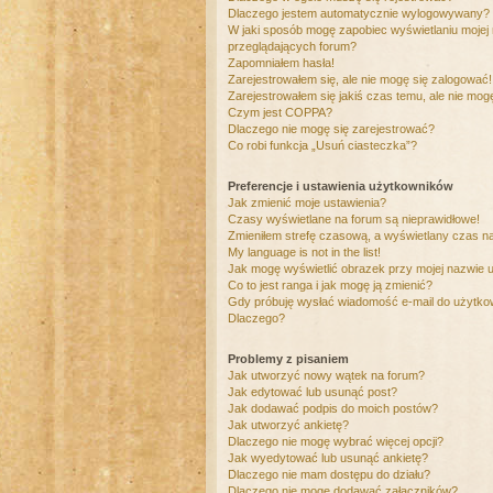
Dlaczego jestem automatycznie wylogowywany?
W jaki sposób mogę zapobiec wyświetlaniu mojej
przeglądających forum?
Zapomniałem hasła!
Zarejestrowałem się, ale nie mogę się zalogować!
Zarejestrowałem się jakiś czas temu, ale nie mog
Czym jest COPPA?
Dlaczego nie mogę się zarejestrować?
Co robi funkcja „Usuń ciasteczka”?
Preferencje i ustawienia użytkowników
Jak zmienić moje ustawienia?
Czasy wyświetlane na forum są nieprawidłowe!
Zmieniłem strefę czasową, a wyświetlany czas nad
My language is not in the list!
Jak mogę wyświetlić obrazek przy mojej nazwie 
Co to jest ranga i jak mogę ją zmienić?
Gdy próbuję wysłać wiadomość e-mail do użytkow
Dlaczego?
Problemy z pisaniem
Jak utworzyć nowy wątek na forum?
Jak edytować lub usunąć post?
Jak dodawać podpis do moich postów?
Jak utworzyć ankietę?
Dlaczego nie mogę wybrać więcej opcji?
Jak wyedytować lub usunąć ankietę?
Dlaczego nie mam dostępu do działu?
Dlaczego nie mogę dodawać załączników?