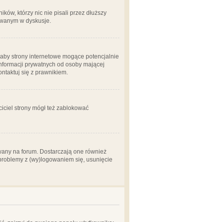
ów, którzy nic nie pisali przez dłuższy
żowanym w dyskusje.
aby strony internetowe mogące potencjalnie
informacji prywatnych od osoby mającej
ontaktuj się z prawnikiem.
ciciel strony mógł też zablokować
wany na forum. Dostarczają one również
z problemy z (wy)logowaniem się, usunięcie