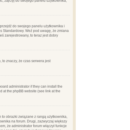
ć, zajrzyj do swojego panelu użytkownika;
m, przejdź do swojego panelu użytkownika i
zas Standardowy. Weź pod uwagę, że zmiana
ś zarejestrowany, to teraz jest dobry
, to znaczy, że czas serwera jest
ard administrator if they can install the
d at the phpBB website (see link at the
h to obrazki związane z rangą użytkownika,
kownika na forum. Drugi, zazwyczaj większy
em, że administrator forum włączył funkcje