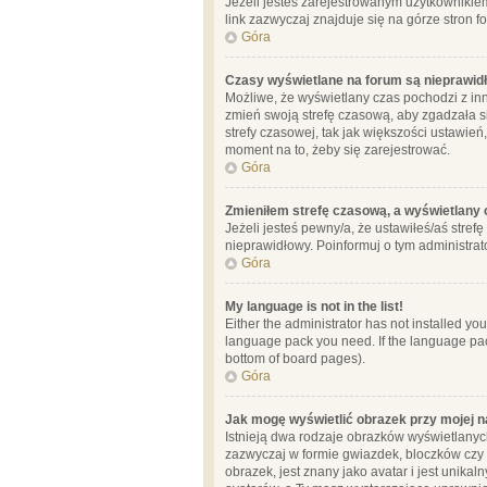
Jeżeli jesteś zarejestrowanym użytkownikie
link zazwyczaj znajduje się na górze stron f
Góra
Czasy wyświetlane na forum są nieprawid
Możliwe, że wyświetlany czas pochodzi z inne
zmień swoją strefę czasową, aby zgadzała 
strefy czasowej, tak jak większości ustawień
moment na to, żeby się zarejestrować.
Góra
Zmieniłem strefę czasową, a wyświetlany c
Jeżeli jesteś pewny/a, że ustawiłeś/aś stref
nieprawidłowy. Poinformuj o tym administrat
Góra
My language is not in the list!
Either the administrator has not installed yo
language pack you need. If the language pack
bottom of board pages).
Góra
Jak mogę wyświetlić obrazek przy mojej 
Istnieją dwa rodzaje obrazków wyświetlanyc
zazwyczaj w formie gwiazdek, bloczków czy k
obrazek, jest znany jako avatar i jest unik