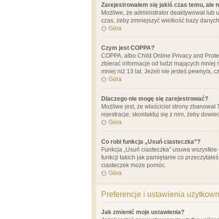
Zarejestrowałem się jakiś czas temu, ale 
Możliwe, że administrator deaktywował lub u
czas, żeby zmniejszyć wielkość bazy danych.
Góra
Czym jest COPPA?
COPPA, albo Child Online Privacy and Prote
zbierać informacje od ludzi mających mniej
mniej niż 13 lat. Jeżeli nie jesteś pewny/a,
Góra
Dlaczego nie mogę się zarejestrować?
Możliwe jest, że właściciel strony zbanował
rejestracje, skontaktuj się z nim, żeby dowie
Góra
Co robi funkcja „Usuń ciasteczka”?
Funkcja „Usuń ciasteczka” usuwa wszystkie 
funkcji takich jak pamiętanie co przeczytałe
ciasteczek może pomóc.
Góra
Preferencje i ustawienia użytkow
Jak zmienić moje ustawienia?