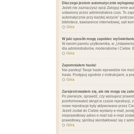
Dlaczego jestem automatycznie wylogow
Jeżeli nie zaznaczysz opcji
Zaloguj mnie aut
ustawiony przez administratora czas. To za
automatycznie przy każdej wizycie” podczas 
bibliotece, kawiarence internetowej, sali komp
Góra
W jaki sposób mogę zapobiec wyświetlani
W swoim panelu użytkownika, w „Ustawienia
dla administratorów, moderatorów i Ciebie. B
Góra
Zapomniałem hasła!
Nie panikuj! Twoje hasło wprawdzie nie moż
hasła
. Postępuj zgodnie z instrukcjami, a 
Góra
Zarejestrowałem się, ale nie mogę się zal
Po pierwsze, sprawdź, czy wpisujesz prawidł
poinformowałeś skrypt w czasie rejestracji, 
nowe rejestracje były aktywowane przez Cieb
Jeżeli został do Ciebie wysłany e-mail, pos
nieprawidłowy adres e-mail lub e-mail został
prawidłowy, spróbuj skontaktować się z admi
Góra