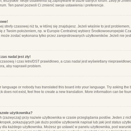
m, wszystkie Twoje ustawienia są zapisywane w bazie danych forum. Żeby je zmieni
orum. Ten panel pozwoli Ci zmienić swoje ustawienia i preferencje.
łowe!
j strefy czasowej niż ta, w której się znajdujesz. Jeżeli właśnie to jest probleme
się z Twoim położeniem, np. w Europie Centralnej wybierz Środkowoeuropejski C
, może zostać wykonana tylko przez zarejestrowanych użytkowników. Jeżeli nie jeste
zas nadal jest zły!
ę czasową i czas letni/DST prawidłowo, a czas nadal jest wyświetlany nieprawidłowo
ora, aby naprawił problem.
ur language or nobody has translated this board into your language. Try asking the bo
 does not exist, feel free to create a new translation. More information can be foun
nazwie użytkownika?
h (zazwyczaj) przy nazwie użytkownika w czasie przeglądania postów. Jeden z nic
ropek, pokazujących jak dużo postów użytkownik napisał lub jaki jest status użyt
alny dla każdego użytkownika. Możesz go ustawić w panelu użytkownika, pod warunki