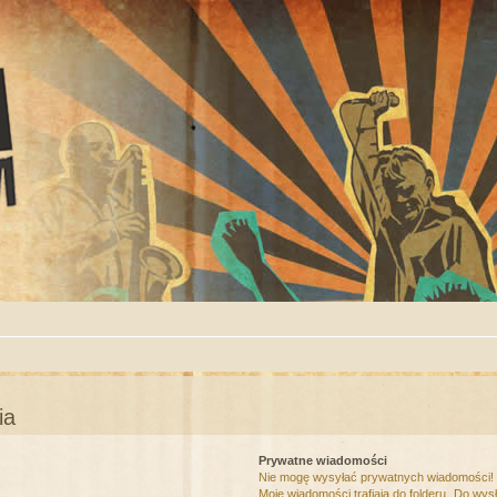
ia
Prywatne wiadomości
Nie mogę wysyłać prywatnych wiadomości!
Moje wiadomości trafiają do folderu „Do wys