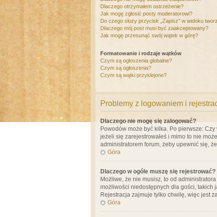
Dlaczego otrzymałem ostrzeżenie?
Jak mogę zgłosić posty moderatorowi?
Do czego służy przycisk „Zapisz” w widoku twor
Dlaczego mój post musi być zaakceptowany?
Jak mogę przesunąć swój wątek w górę?
Formatowanie i rodzaje wątków
Czym są ogłoszenia globalne?
Czym są ogłoszenia?
Czym są wątki przyklejone?
Problemy z logowaniem i rejestra
Dlaczego nie mogę się zalogować?
Powodów może być kilka. Po pierwsze: Czy w 
jeżeli się zarejestrowałeś i mimo to nie moż
administratorem forum, żeby upewnić się, ż
Góra
Dlaczego w ogóle muszę się rejestrować?
Możliwe, że nie musisz, to od administrator
możliwości niedostępnych dla gości, takich 
Rejestracja zajmuje tylko chwilę, więc jest 
Góra