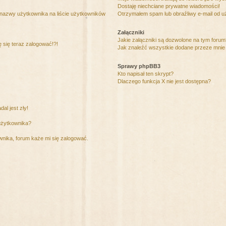
Dostaję niechciane prywatne wiadomości!
 nazwy użytkownika na liście użytkowników
Otrzymałem spam lub obraźliwy e-mail od u
Załączniki
Jakie załączniki są dozwolone na tym foru
ę się teraz zalogować!?!
Jak znaleźć wszystkie dodane przeze mnie 
Sprawy phpBB3
Kto napisał ten skrypt?
Dlaczego funkcja X nie jest dostępna?
al jest zły!
użytkownika?
nika, forum każe mi się zalogować.