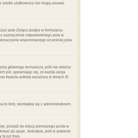
 że zwykli użytkownicy nie mogą usuwać
aczyć pole
Dołącz podpis
w formularzu
zez zaznaczenie odpowiedniego pola w
 odznaczanie wspomnianego wcześniej pola
iżej głównego formularza; jeśli nie widzisz
ich pól, upewniając się, że każda opcja
czas trwania ankiety wyrażony w dniach (0
a to limit, skontaktuj się z administratorem.
tę, przejdź do edycji pierwszego posta w
tować jej opcje. Jednakże, jeśli w ankiecie
ta już trwa.