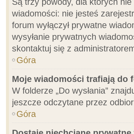
Są trzy powody, dla których n
wiadomości: nie jesteś zarejest
forum wyłączył prywatne wiadom
wysyłanie prywatnych wiadomości
skontaktuj się z administratore
Góra
Moje wiadomości trafiają do 
W folderze „Do wysłania” znajdu
jeszcze odczytane przez odbior
Góra
Dostaję niechciane prywatne