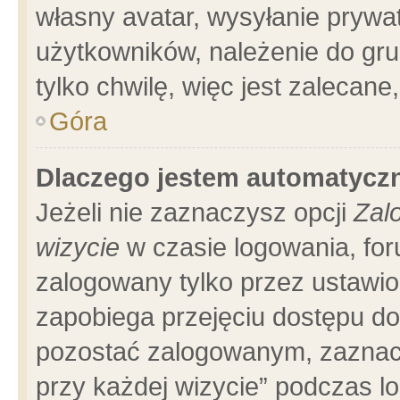
własny avatar, wysyłanie prywa
użytkowników, należenie do gru
tylko chwilę, więc jest zalecane
Góra
Dlaczego jestem automatyc
Jeżeli nie zaznaczysz opcji
Zal
wizycie
w czasie logowania, for
zalogowany tylko przez ustawio
zapobiega przejęciu dostępu d
pozostać zalogowanym, zaznacz
przy każdej wizycie” podczas l