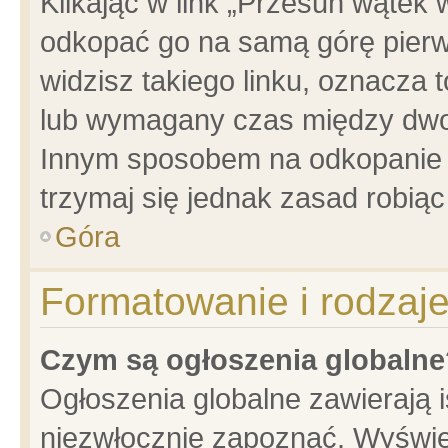
Klikając w link „Przesuń wątek
odkopać go na samą górę pierwsz
widzisz takiego linku, oznacza 
lub wymagany czas między dwoma
Innym sposobem na odkopanie w
trzymaj się jednak zasad robiąc 
Góra
Formatowanie i rodzaj
Czym są ogłoszenia globalne
Ogłoszenia globalne zawierają is
niezwłocznie zapoznać. Wyświet