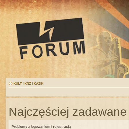
KULT
|
KNŻ
|
KAZIK
Najczęściej zadawane 
Problemy z logowaniem i rejestracją