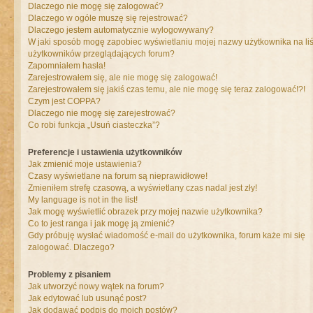
Dlaczego nie mogę się zalogować?
Dlaczego w ogóle muszę się rejestrować?
Dlaczego jestem automatycznie wylogowywany?
W jaki sposób mogę zapobiec wyświetlaniu mojej nazwy użytkownika na liś
użytkowników przeglądających forum?
Zapomniałem hasła!
Zarejestrowałem się, ale nie mogę się zalogować!
Zarejestrowałem się jakiś czas temu, ale nie mogę się teraz zalogować!?!
Czym jest COPPA?
Dlaczego nie mogę się zarejestrować?
Co robi funkcja „Usuń ciasteczka”?
Preferencje i ustawienia użytkowników
Jak zmienić moje ustawienia?
Czasy wyświetlane na forum są nieprawidłowe!
Zmieniłem strefę czasową, a wyświetlany czas nadal jest zły!
My language is not in the list!
Jak mogę wyświetlić obrazek przy mojej nazwie użytkownika?
Co to jest ranga i jak mogę ją zmienić?
Gdy próbuję wysłać wiadomość e-mail do użytkownika, forum każe mi się
zalogować. Dlaczego?
Problemy z pisaniem
Jak utworzyć nowy wątek na forum?
Jak edytować lub usunąć post?
Jak dodawać podpis do moich postów?