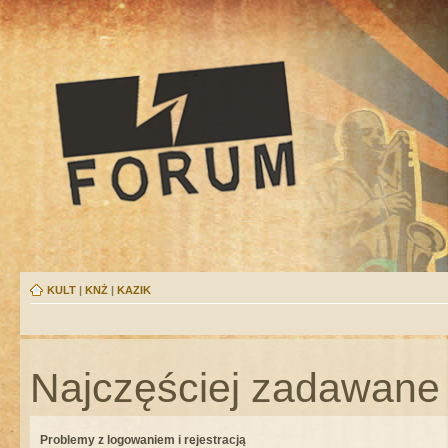
KULT
|
KNŻ
|
KAZIK
Najczęściej zadawane 
Problemy z logowaniem i rejestracją