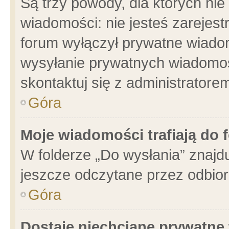
Są trzy powody, dla których n
wiadomości: nie jesteś zarejest
forum wyłączył prywatne wiadom
wysyłanie prywatnych wiadomości
skontaktuj się z administratore
Góra
Moje wiadomości trafiają do 
W folderze „Do wysłania” znajdu
jeszcze odczytane przez odbior
Góra
Dostaję niechciane prywatne