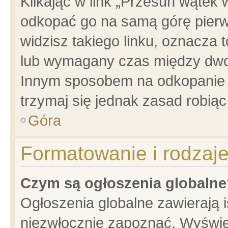
Klikając w link „Przesuń wątek
odkopać go na samą górę pierwsz
widzisz takiego linku, oznacza 
lub wymagany czas między dwoma
Innym sposobem na odkopanie w
trzymaj się jednak zasad robiąc 
Góra
Formatowanie i rodzaj
Czym są ogłoszenia globalne
Ogłoszenia globalne zawierają is
niezwłocznie zapoznać. Wyświet