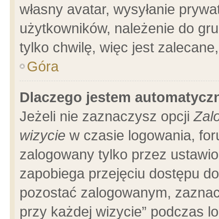
własny avatar, wysyłanie prywa
użytkowników, należenie do gru
tylko chwilę, więc jest zalecane
Góra
Dlaczego jestem automatyc
Jeżeli nie zaznaczysz opcji
Zal
wizycie
w czasie logowania, for
zalogowany tylko przez ustawio
zapobiega przejęciu dostępu d
pozostać zalogowanym, zaznacz
przy każdej wizycie” podczas l