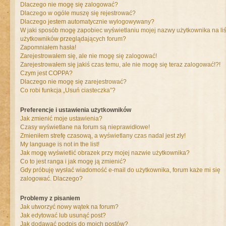
Dlaczego nie mogę się zalogować?
Dlaczego w ogóle muszę się rejestrować?
Dlaczego jestem automatycznie wylogowywany?
W jaki sposób mogę zapobiec wyświetlaniu mojej nazwy użytkownika na liś
użytkowników przeglądających forum?
Zapomniałem hasła!
Zarejestrowałem się, ale nie mogę się zalogować!
Zarejestrowałem się jakiś czas temu, ale nie mogę się teraz zalogować!?!
Czym jest COPPA?
Dlaczego nie mogę się zarejestrować?
Co robi funkcja „Usuń ciasteczka”?
Preferencje i ustawienia użytkowników
Jak zmienić moje ustawienia?
Czasy wyświetlane na forum są nieprawidłowe!
Zmieniłem strefę czasową, a wyświetlany czas nadal jest zły!
My language is not in the list!
Jak mogę wyświetlić obrazek przy mojej nazwie użytkownika?
Co to jest ranga i jak mogę ją zmienić?
Gdy próbuję wysłać wiadomość e-mail do użytkownika, forum każe mi się
zalogować. Dlaczego?
Problemy z pisaniem
Jak utworzyć nowy wątek na forum?
Jak edytować lub usunąć post?
Jak dodawać podpis do moich postów?