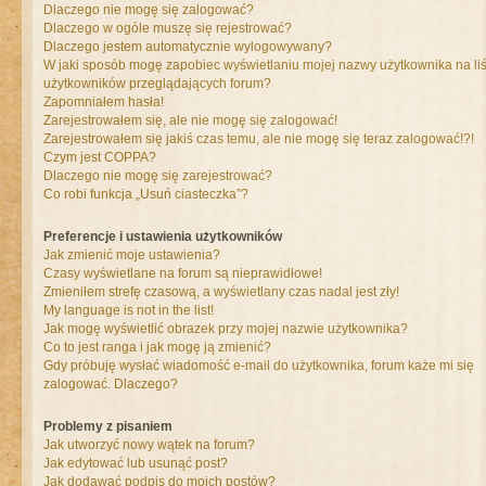
Dlaczego nie mogę się zalogować?
Dlaczego w ogóle muszę się rejestrować?
Dlaczego jestem automatycznie wylogowywany?
W jaki sposób mogę zapobiec wyświetlaniu mojej nazwy użytkownika na liś
użytkowników przeglądających forum?
Zapomniałem hasła!
Zarejestrowałem się, ale nie mogę się zalogować!
Zarejestrowałem się jakiś czas temu, ale nie mogę się teraz zalogować!?!
Czym jest COPPA?
Dlaczego nie mogę się zarejestrować?
Co robi funkcja „Usuń ciasteczka”?
Preferencje i ustawienia użytkowników
Jak zmienić moje ustawienia?
Czasy wyświetlane na forum są nieprawidłowe!
Zmieniłem strefę czasową, a wyświetlany czas nadal jest zły!
My language is not in the list!
Jak mogę wyświetlić obrazek przy mojej nazwie użytkownika?
Co to jest ranga i jak mogę ją zmienić?
Gdy próbuję wysłać wiadomość e-mail do użytkownika, forum każe mi się
zalogować. Dlaczego?
Problemy z pisaniem
Jak utworzyć nowy wątek na forum?
Jak edytować lub usunąć post?
Jak dodawać podpis do moich postów?