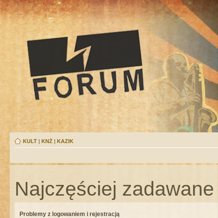
KULT
|
KNŻ
|
KAZIK
Najczęściej zadawane 
Problemy z logowaniem i rejestracją