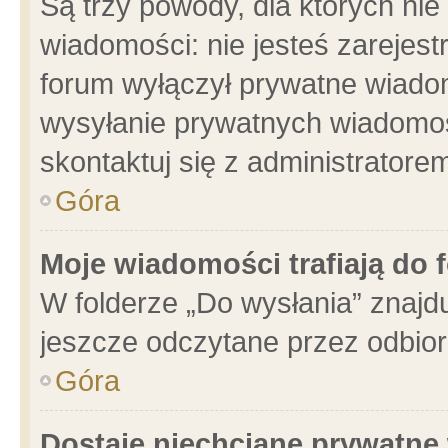
Są trzy powody, dla których n
wiadomości: nie jesteś zarejest
forum wyłączył prywatne wiadom
wysyłanie prywatnych wiadomości
skontaktuj się z administratore
Góra
Moje wiadomości trafiają do 
W folderze „Do wysłania” znajdu
jeszcze odczytane przez odbior
Góra
Dostaję niechciane prywatne