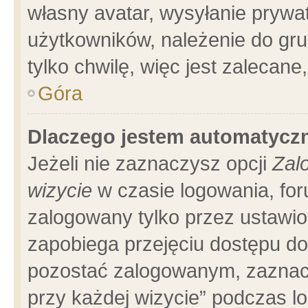
własny avatar, wysyłanie prywa
użytkowników, należenie do gru
tylko chwilę, więc jest zalecane
Góra
Dlaczego jestem automatyc
Jeżeli nie zaznaczysz opcji
Zal
wizycie
w czasie logowania, for
zalogowany tylko przez ustawio
zapobiega przejęciu dostępu d
pozostać zalogowanym, zaznacz
przy każdej wizycie” podczas l