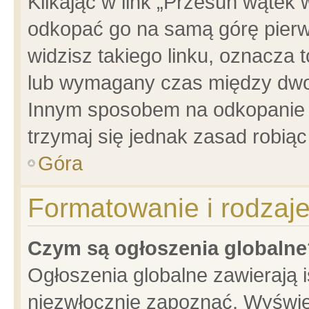
Klikając w link „Przesuń wątek
odkopać go na samą górę pierwsz
widzisz takiego linku, oznacza 
lub wymagany czas między dwoma
Innym sposobem na odkopanie w
trzymaj się jednak zasad robiąc 
Góra
Formatowanie i rodzaj
Czym są ogłoszenia globalne
Ogłoszenia globalne zawierają is
niezwłocznie zapoznać. Wyświet