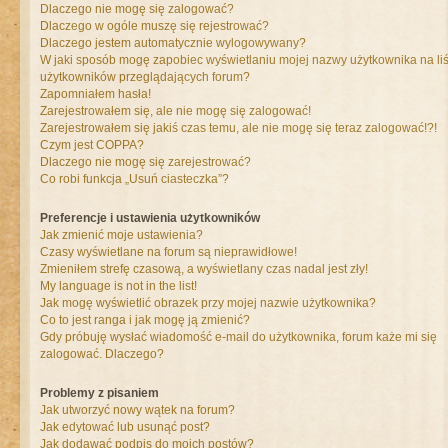
Dlaczego nie mogę się zalogować?
Dlaczego w ogóle muszę się rejestrować?
Dlaczego jestem automatycznie wylogowywany?
W jaki sposób mogę zapobiec wyświetlaniu mojej nazwy użytkownika na liś
użytkowników przeglądających forum?
Zapomniałem hasła!
Zarejestrowałem się, ale nie mogę się zalogować!
Zarejestrowałem się jakiś czas temu, ale nie mogę się teraz zalogować!?!
Czym jest COPPA?
Dlaczego nie mogę się zarejestrować?
Co robi funkcja „Usuń ciasteczka”?
Preferencje i ustawienia użytkowników
Jak zmienić moje ustawienia?
Czasy wyświetlane na forum są nieprawidłowe!
Zmieniłem strefę czasową, a wyświetlany czas nadal jest zły!
My language is not in the list!
Jak mogę wyświetlić obrazek przy mojej nazwie użytkownika?
Co to jest ranga i jak mogę ją zmienić?
Gdy próbuję wysłać wiadomość e-mail do użytkownika, forum każe mi się
zalogować. Dlaczego?
Problemy z pisaniem
Jak utworzyć nowy wątek na forum?
Jak edytować lub usunąć post?
Jak dodawać podpis do moich postów?