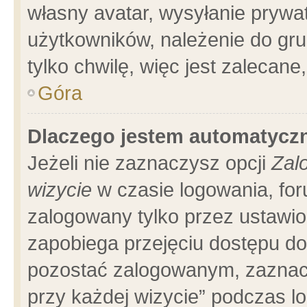
własny avatar, wysyłanie prywa
użytkowników, należenie do gru
tylko chwilę, więc jest zalecane
Góra
Dlaczego jestem automatyc
Jeżeli nie zaznaczysz opcji
Zal
wizycie
w czasie logowania, for
zalogowany tylko przez ustawio
zapobiega przejęciu dostępu d
pozostać zalogowanym, zaznacz
przy każdej wizycie” podczas l