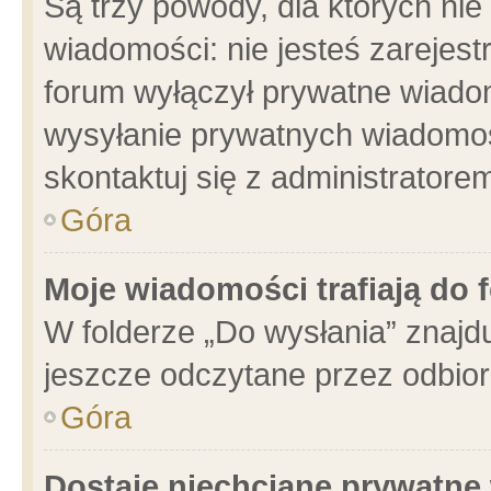
Są trzy powody, dla których n
wiadomości: nie jesteś zarejest
forum wyłączył prywatne wiadom
wysyłanie prywatnych wiadomości
skontaktuj się z administratore
Góra
Moje wiadomości trafiają do 
W folderze „Do wysłania” znajdu
jeszcze odczytane przez odbior
Góra
Dostaję niechciane prywatne