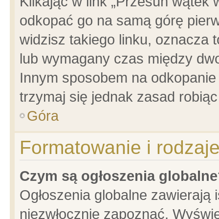
Klikając w link „Przesuń wątek
odkopać go na samą górę pierwsz
widzisz takiego linku, oznacza 
lub wymagany czas między dwoma
Innym sposobem na odkopanie w
trzymaj się jednak zasad robiąc 
Góra
Formatowanie i rodzaj
Czym są ogłoszenia globalne
Ogłoszenia globalne zawierają is
niezwłocznie zapoznać. Wyświet