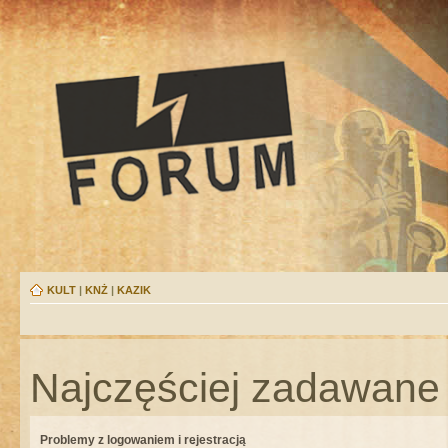
KULT
|
KNŻ
|
KAZIK
Najczęściej zadawane 
Problemy z logowaniem i rejestracją