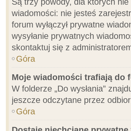
Są trzy powody, dla których n
wiadomości: nie jesteś zarejest
forum wyłączył prywatne wiadom
wysyłanie prywatnych wiadomości
skontaktuj się z administratore
Góra
Moje wiadomości trafiają do 
W folderze „Do wysłania” znajdu
jeszcze odczytane przez odbior
Góra
Dostaję niechciane prywatne