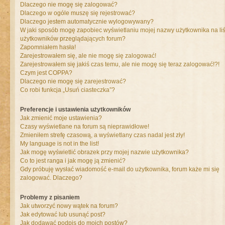
Dlaczego nie mogę się zalogować?
Dlaczego w ogóle muszę się rejestrować?
Dlaczego jestem automatycznie wylogowywany?
W jaki sposób mogę zapobiec wyświetlaniu mojej nazwy użytkownika na liś
użytkowników przeglądających forum?
Zapomniałem hasła!
Zarejestrowałem się, ale nie mogę się zalogować!
Zarejestrowałem się jakiś czas temu, ale nie mogę się teraz zalogować!?!
Czym jest COPPA?
Dlaczego nie mogę się zarejestrować?
Co robi funkcja „Usuń ciasteczka”?
Preferencje i ustawienia użytkowników
Jak zmienić moje ustawienia?
Czasy wyświetlane na forum są nieprawidłowe!
Zmieniłem strefę czasową, a wyświetlany czas nadal jest zły!
My language is not in the list!
Jak mogę wyświetlić obrazek przy mojej nazwie użytkownika?
Co to jest ranga i jak mogę ją zmienić?
Gdy próbuję wysłać wiadomość e-mail do użytkownika, forum każe mi się
zalogować. Dlaczego?
Problemy z pisaniem
Jak utworzyć nowy wątek na forum?
Jak edytować lub usunąć post?
Jak dodawać podpis do moich postów?