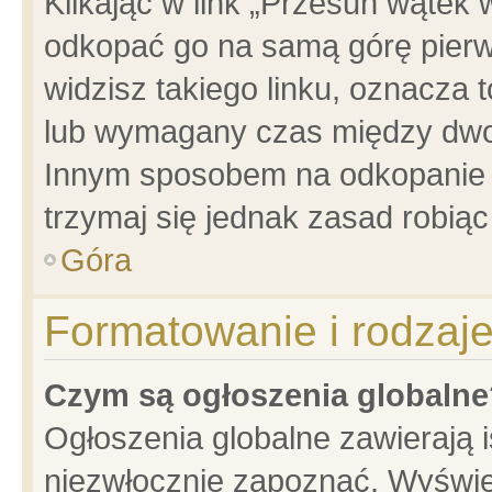
Klikając w link „Przesuń wątek
odkopać go na samą górę pierwsz
widzisz takiego linku, oznacza 
lub wymagany czas między dwoma
Innym sposobem na odkopanie w
trzymaj się jednak zasad robiąc 
Góra
Formatowanie i rodzaj
Czym są ogłoszenia globalne
Ogłoszenia globalne zawierają is
niezwłocznie zapoznać. Wyświet