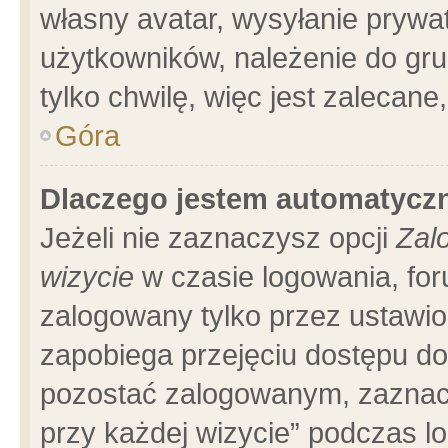
własny avatar, wysyłanie prywa
użytkowników, należenie do gru
tylko chwilę, więc jest zalecane
Góra
Dlaczego jestem automatyc
Jeżeli nie zaznaczysz opcji
Zal
wizycie
w czasie logowania, for
zalogowany tylko przez ustawio
zapobiega przejęciu dostępu d
pozostać zalogowanym, zaznacz
przy każdej wizycie” podczas l