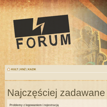
KULT
|
KNŻ
|
KAZIK
Najczęściej zadawane 
Problemy z logowaniem i rejestracją