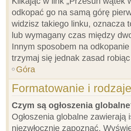
Klikając w link „Przesuń wątek
odkopać go na samą górę pierwsz
widzisz takiego linku, oznacza 
lub wymagany czas między dwoma
Innym sposobem na odkopanie w
trzymaj się jednak zasad robiąc 
Góra
Formatowanie i rodzaj
Czym są ogłoszenia globalne
Ogłoszenia globalne zawierają is
niezwłocznie zapoznać. Wyświet