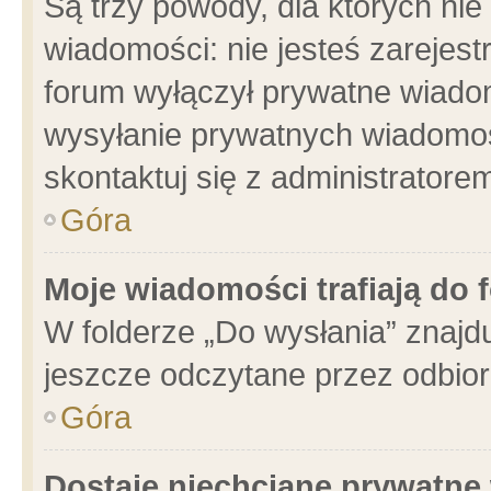
Są trzy powody, dla których n
wiadomości: nie jesteś zarejest
forum wyłączył prywatne wiadom
wysyłanie prywatnych wiadomości
skontaktuj się z administratore
Góra
Moje wiadomości trafiają do 
W folderze „Do wysłania” znajdu
jeszcze odczytane przez odbior
Góra
Dostaję niechciane prywatne