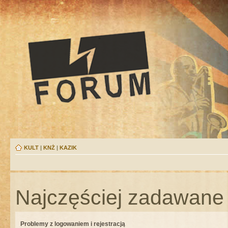
KULT
|
KNŻ
|
KAZIK
Najczęściej zadawane 
Problemy z logowaniem i rejestracją