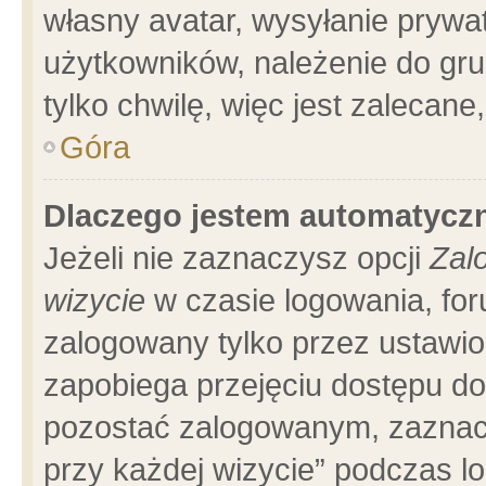
własny avatar, wysyłanie prywa
użytkowników, należenie do gru
tylko chwilę, więc jest zalecane
Góra
Dlaczego jestem automatyc
Jeżeli nie zaznaczysz opcji
Zal
wizycie
w czasie logowania, for
zalogowany tylko przez ustawio
zapobiega przejęciu dostępu d
pozostać zalogowanym, zaznacz
przy każdej wizycie” podczas l