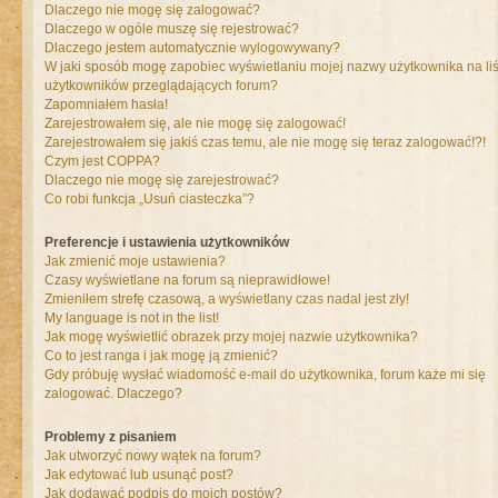
Dlaczego nie mogę się zalogować?
Dlaczego w ogóle muszę się rejestrować?
Dlaczego jestem automatycznie wylogowywany?
W jaki sposób mogę zapobiec wyświetlaniu mojej nazwy użytkownika na liś
użytkowników przeglądających forum?
Zapomniałem hasła!
Zarejestrowałem się, ale nie mogę się zalogować!
Zarejestrowałem się jakiś czas temu, ale nie mogę się teraz zalogować!?!
Czym jest COPPA?
Dlaczego nie mogę się zarejestrować?
Co robi funkcja „Usuń ciasteczka”?
Preferencje i ustawienia użytkowników
Jak zmienić moje ustawienia?
Czasy wyświetlane na forum są nieprawidłowe!
Zmieniłem strefę czasową, a wyświetlany czas nadal jest zły!
My language is not in the list!
Jak mogę wyświetlić obrazek przy mojej nazwie użytkownika?
Co to jest ranga i jak mogę ją zmienić?
Gdy próbuję wysłać wiadomość e-mail do użytkownika, forum każe mi się
zalogować. Dlaczego?
Problemy z pisaniem
Jak utworzyć nowy wątek na forum?
Jak edytować lub usunąć post?
Jak dodawać podpis do moich postów?