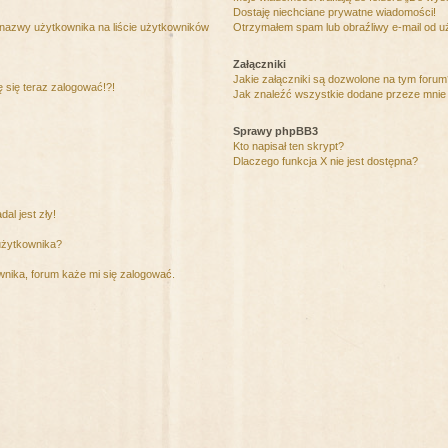
Dostaję niechciane prywatne wiadomości!
 nazwy użytkownika na liście użytkowników
Otrzymałem spam lub obraźliwy e-mail od u
Załączniki
Jakie załączniki są dozwolone na tym foru
ę się teraz zalogować!?!
Jak znaleźć wszystkie dodane przeze mnie 
Sprawy phpBB3
Kto napisał ten skrypt?
Dlaczego funkcja X nie jest dostępna?
al jest zły!
użytkownika?
nika, forum każe mi się zalogować.