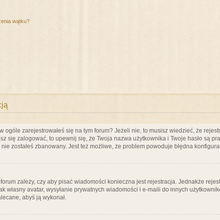
zenia wątku?
cją
ogóle zarejestrowałeś się na tym forum? Jeżeli nie, to musisz wiedzieć, że rejestr
esz się zalogować, to upewnij się, że Twoja nazwa użytkownika i Twoje hasło są praw
e nie zostałeś zbanowany. Jest też możliwe, że problem powoduje błędna konfigura
a forum zależy, czy aby pisać wiadomości konieczna jest rejestracja. Jednakże reje
jak własny avatar, wysyłanie prywatnych wiadomości i e-maili do innych użytkownik
zalecane, abyś ją wykonał.