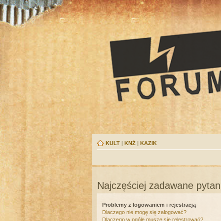
KULT
|
KNŻ
|
KAZIK
Najczęściej zadawane pytan
Problemy z logowaniem i rejestracją
Dlaczego nie mogę się zalogować?
Dlaczego w ogóle muszę się rejestrować?