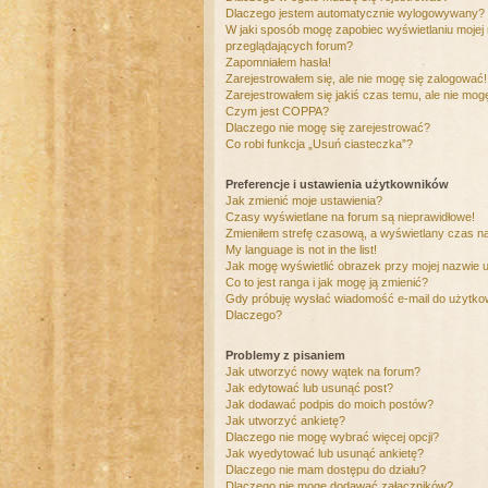
Dlaczego jestem automatycznie wylogowywany?
W jaki sposób mogę zapobiec wyświetlaniu mojej
przeglądających forum?
Zapomniałem hasła!
Zarejestrowałem się, ale nie mogę się zalogować!
Zarejestrowałem się jakiś czas temu, ale nie mog
Czym jest COPPA?
Dlaczego nie mogę się zarejestrować?
Co robi funkcja „Usuń ciasteczka”?
Preferencje i ustawienia użytkowników
Jak zmienić moje ustawienia?
Czasy wyświetlane na forum są nieprawidłowe!
Zmieniłem strefę czasową, a wyświetlany czas nad
My language is not in the list!
Jak mogę wyświetlić obrazek przy mojej nazwie 
Co to jest ranga i jak mogę ją zmienić?
Gdy próbuję wysłać wiadomość e-mail do użytkow
Dlaczego?
Problemy z pisaniem
Jak utworzyć nowy wątek na forum?
Jak edytować lub usunąć post?
Jak dodawać podpis do moich postów?
Jak utworzyć ankietę?
Dlaczego nie mogę wybrać więcej opcji?
Jak wyedytować lub usunąć ankietę?
Dlaczego nie mam dostępu do działu?
Dlaczego nie mogę dodawać załączników?