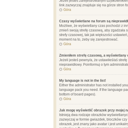
Jeżeli jesteś zarejestrowanym użytkownikie
link zazwyczaj znajduje się na górze stron f
Góra
Czasy wyświetlane na forum są nieprawid
Możliwe, że wyświetlany czas pochodzi z inne
zmień swoją strefę czasową, aby zgadzała 
strefy czasowej, tak jak większości ustawień
moment na to, żeby się zarejestrować.
Góra
Zmieniłem strefę czasową, a wyświetlany c
Jeżeli jesteś pewny/a, że ustawiłeś/aś stref
nieprawidłowy. Poinformuj o tym administrat
Góra
My language is not in the list!
Either the administrator has not installed yo
language pack you need. If the language pack
bottom of board pages).
Góra
Jak mogę wyświetlić obrazek przy mojej 
Istnieją dwa rodzaje obrazków wyświetlanyc
zazwyczaj w formie gwiazdek, bloczków czy k
obrazek, jest znany jako avatar i jest unik