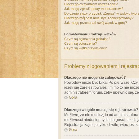
Dlaczego otrzymałem ostrzeżenie?
Jak mogę zgłosić posty moderatorowi?
Do czego służy przycisk „Zapisz” w widoku twor
Dlaczego mój post musi być zaakceptowany?
Jak mogę przesunąć swój wątek w górę?
Formatowanie i rodzaje wątków
Czym są ogłoszenia globalne?
Czym są ogłoszenia?
Czym są wątki przyklejone?
Problemy z logowaniem i rejestra
Dlaczego nie mogę się zalogować?
Powodów może być kilka. Po pierwsze: Czy w 
jeżeli się zarejestrowałeś i mimo to nie moż
administratorem forum, żeby upewnić się, ż
Góra
Dlaczego w ogóle muszę się rejestrować?
Możliwe, że nie musisz, to od administrator
możliwości niedostępnych dla gości, takich 
Rejestracja zajmuje tylko chwilę, więc jest 
Góra