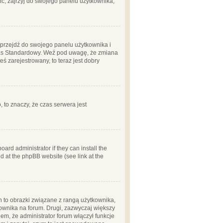
ć, zajrzyj do swojego panelu użytkownika;
m, przejdź do swojego panelu użytkownika i
zas Standardowy. Weź pod uwagę, że zmiana
ś zarejestrowany, to teraz jest dobry
, to znaczy, że czas serwera jest
ard administrator if they can install the
d at the phpBB website (see link at the
h to obrazki związane z rangą użytkownika,
kownika na forum. Drugi, zazwyczaj większy
em, że administrator forum włączył funkcje