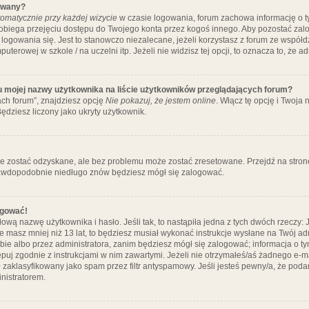
ywany?
omatycznie przy każdej wizycie
w czasie logowania, forum zachowa informację o ty
pobiega przejęciu dostępu do Twojego konta przez kogoś innego. Aby pozostać za
logowania się. Jest to stanowczo niezalecane, jeżeli korzystasz z forum ze współ
uterowej w szkole / na uczelni itp. Jeżeli nie widzisz tej opcji, to oznacza to, że a
u mojej nazwy użytkownika na liście użytkowników przeglądających forum?
ch forum”, znajdziesz opcję
Nie pokazuj, że jestem online
. Włącz tę opcję i Twoja
ędziesz liczony jako ukryty użytkownik.
e zostać odzyskane, ale bez problemu może zostać zresetowane. Przejdź na stronę 
prawdopodobnie niedługo znów będziesz mógł się zalogować.
ogować!
ową nazwę użytkownika i hasło. Jeśli tak, to nastąpiła jedna z tych dwóch rzeczy: 
że masz mniej niż 13 lat, to będziesz musiał wykonać instrukcje wysłane na Twój ad
ie albo przez administratora, zanim będziesz mógł się zalogować; informacja o tym
tępuj zgodnie z instrukcjami w nim zawartymi. Jeżeli nie otrzymałeś/aś żadnego e
 zaklasyfikowany jako spam przez filtr antyspamowy. Jeśli jesteś pewny/a, że poda
nistratorem.