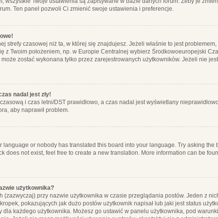
m, wszystkie Twoje ustawienia są zapisywane w bazie danych forum. Żeby je zmieni
orum. Ten panel pozwoli Ci zmienić swoje ustawienia i preferencje.
łowe!
j strefy czasowej niż ta, w której się znajdujesz. Jeżeli właśnie to jest probleme
się z Twoim położeniem, np. w Europie Centralnej wybierz Środkowoeuropejski C
, może zostać wykonana tylko przez zarejestrowanych użytkowników. Jeżeli nie jeste
zas nadal jest zły!
ę czasową i czas letni/DST prawidłowo, a czas nadal jest wyświetlany nieprawidłowo
ora, aby naprawił problem.
ur language or nobody has translated this board into your language. Try asking the bo
 does not exist, feel free to create a new translation. More information can be foun
nazwie użytkownika?
h (zazwyczaj) przy nazwie użytkownika w czasie przeglądania postów. Jeden z nic
ropek, pokazujących jak dużo postów użytkownik napisał lub jaki jest status użyt
alny dla każdego użytkownika. Możesz go ustawić w panelu użytkownika, pod warunki