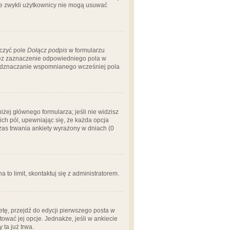
 że zwykli użytkownicy nie mogą usuwać
aczyć pole
Dołącz podpis
w formularzu
zez zaznaczenie odpowiedniego pola w
 odznaczanie wspomnianego wcześniej pola
iżej głównego formularza; jeśli nie widzisz
ich pól, upewniając się, że każda opcja
czas trwania ankiety wyrażony w dniach (0
a to limit, skontaktuj się z administratorem.
tę, przejdź do edycji pierwszego posta w
tować jej opcje. Jednakże, jeśli w ankiecie
ta już trwa.