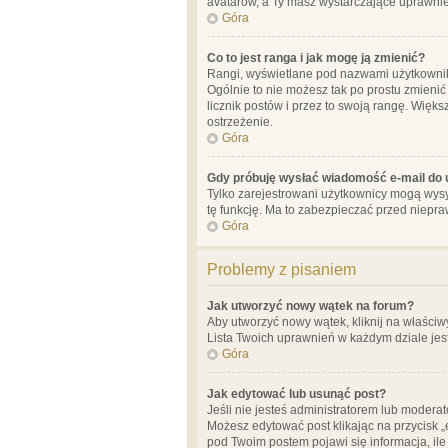
avatarów, a Ty masz wystarczające uprawnien
Góra
Co to jest ranga i jak mogę ją zmienić?
Rangi, wyświetlane pod nazwami użytkowników
Ogólnie to nie możesz tak po prostu zmienić
licznik postów i przez to swoją rangę. Więks
ostrzeżenie.
Góra
Gdy próbuję wysłać wiadomość e-mail do 
Tylko zarejestrowani użytkownicy mogą wysył
tę funkcję. Ma to zabezpieczać przed niep
Góra
Problemy z pisaniem
Jak utworzyć nowy wątek na forum?
Aby utworzyć nowy wątek, kliknij na właściw
Lista Twoich uprawnień w każdym dziale jes
Góra
Jak edytować lub usunąć post?
Jeśli nie jesteś administratorem lub moderat
Możesz edytować post klikając na przycisk „
pod Twoim postem pojawi się informacja, ile ra