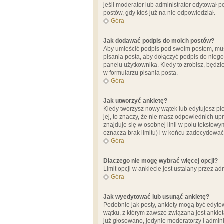
jeśli moderator lub administrator edytował 
postów, gdy ktoś już na nie odpowiedział.
Góra
Jak dodawać podpis do moich postów?
Aby umieścić podpis pod swoim postem, mus
pisania posta, aby dołączyć podpis do nie
panelu użytkownika. Kiedy to zrobisz, będ
w formularzu pisania posta.
Góra
Jak utworzyć ankietę?
Kiedy tworzysz nowy wątek lub edytujesz pier
jej, to znaczy, że nie masz odpowiednich up
znajduje się w osobnej linii w polu tekstow
oznacza brak limitu) i w końcu zadecydować
Góra
Dlaczego nie mogę wybrać więcej opcji?
Limit opcji w ankiecie jest ustalany przez ad
Góra
Jak wyedytować lub usunąć ankietę?
Podobnie jak posty, ankiety mogą być edytow
wątku, z którym zawsze związana jest ankieta
już głosowano, jedynie moderatorzy i admini