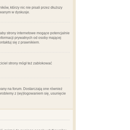
ów, którzy nic nie pisali przez dłuższy
żowanym w dyskusje.
aby strony internetowe mogące potencjalnie
informacji prywatnych od osoby mającej
ontaktuj się z prawnikiem.
ciciel strony mógł też zablokować
wany na forum. Dostarczają one również
z problemy z (wy)logowaniem się, usunięcie