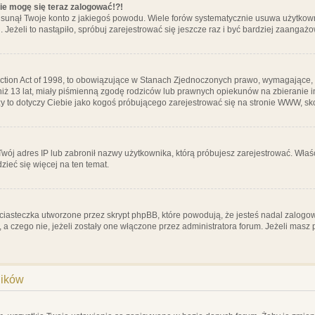
nie mogę się teraz zalogować!?!
sunął Twoje konto z jakiegoś powodu. Wiele forów systematycznie usuwa użytkownik
 Jeżeli to nastąpiło, spróbuj zarejestrować się jeszcze raz i być bardziej zaanga
ction Act of 1998, to obowiązujące w Stanach Zjednoczonych prawo, wymagające, 
 niż 13 lat, miały piśmienną zgodę rodziców lub prawnych opiekunów na zbieranie 
 czy to dotyczy Ciebie jako kogoś próbującego zarejestrować się na stronie WWW, sk
 Twój adres IP lub zabronił nazwy użytkownika, którą próbujesz zarejestrować. Właś
dzieć się więcej na ten temat.
ciasteczka utworzone przez skrypt phpBB, które powodują, że jesteś nadal zalogo
ś, a czego nie, jeżeli zostały one włączone przez administratora forum. Jeżeli mas
ników