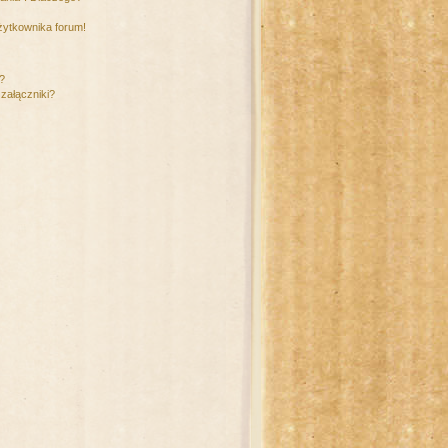
żytkownika forum!
m?
załączniki?