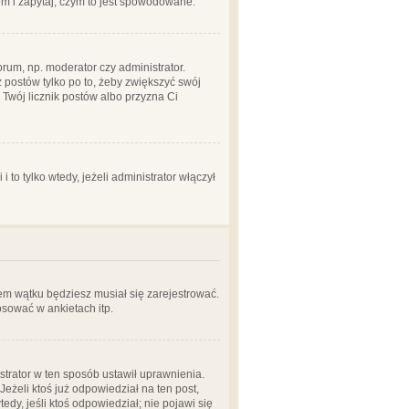
em i zapytaj, czym to jest spowodowane.
rum, np. moderator czy administrator.
 postów tylko po to, żeby zwiększyć swój
y Twój licznik postów albo przyzna Ci
o tylko wtedy, jeżeli administrator włączył
em wątku będziesz musiał się zarejestrować.
sować w ankietach itp.
istrator w ten sposób ustawił uprawnienia.
eżeli ktoś już odpowiedział na ten post,
tedy, jeśli ktoś odpowiedział; nie pojawi się