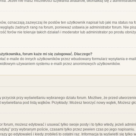
ia. Jeżeli nie masz możliwości używania avatarów, skontaktuj się z administrator
, oznaczają zazwyczaj ile postów ten użytkownik napisał lub jaki ma status na fo
 wyglądu żadnych rang na forum, ponieważ ustawia je administrator forum. Nie pisz
zość forów nie toleruje takich działań i moderator lub administrator po prostu obniż
użytkownika, forum każe mi się zalogować. Dlaczego?
ać e-maile do innych użytkowników przez wbudowany formularz wysyłania e-maili i t
rawidłowym używaniem systemu e-maili przez anonimowych użytkowników.
y przycisk przy wyświetlaniu wybranego działu forum. Możliwe, że przed utworzeni
t wyświetlana pod listą wątków. Przykłady: Możesz tworzyć nowy wątek, Możesz gło
or forum, możesz edytować i usuwać tylko swoje posty i to tylko wtedy, jeżeli admin
edytuj” przy wybranym poście, czasami tylko przez pewien czas po jego napisaniu. J
zy go edytowałeś i kiedy zrobiłeś to ostatni raz. Informacja ta wyświetli się tylko w