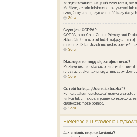
Zarejestrowałem się jakiś czas temu, ale 
Możliwe, że administrator deaktywował lub u
czas, żeby zmniejszyć wielkość bazy danych.
Góra
Czym jest COPPA?
COPPA, albo Child Online Privacy and Prote
zbierać informacje od ludzi mających mniej
mniej niż 13 lat. Jeżeli nie jesteś pewny/a,
Góra
Dlaczego nie mogę się zarejestrować?
Możliwe jest, że właściciel strony zbanował
rejestracje, skontaktuj się z nim, żeby dowie
Góra
Co robi funkcja „Usuń ciasteczka”?
Funkcja „Usuń ciasteczka” usuwa wszystkie 
funkcji takich jak pamiętanie co przeczytałe
ciasteczek może pomóc.
Góra
Preferencje i ustawienia użytkow
Jak zmienić moje ustawienia?