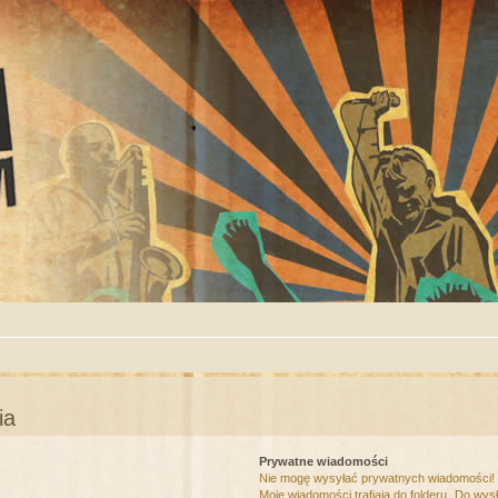
ia
Prywatne wiadomości
Nie mogę wysyłać prywatnych wiadomości!
Moje wiadomości trafiają do folderu „Do wys