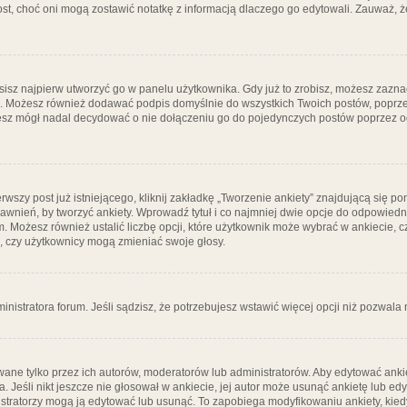
post, choć oni mogą zostawić notatkę z informacją dlaczego go edytowali. Zauważ,
isz najpierw utworzyć go w panelu użytkownika. Gdy już to zrobisz, możesz zazn
go. Możesz również dodawać podpis domyślnie do wszystkich Twoich postów, popr
ziesz mógł nadal decydować o nie dołączeniu go do pojedynczych postów poprzez
wszy post już istniejącego, kliknij zakładkę „Tworzenie ankiety” znajdującą się pon
rawnień, by tworzyć ankiety. Wprowadź tytuł i co najmniej dwie opcje do odpowiedn
ym. Możesz również ustalić liczbę opcji, które użytkownik może wybrać w ankiecie, 
, czy użytkownicy mogą zmieniać swoje głosy.
ministratora forum. Jeśli sądzisz, że potrzebujesz wstawić więcej opcji niż pozwala n
ane tylko przez ich autorów, moderatorów lub administratorów. Aby edytować ankie
. Jeśli nikt jeszcze nie głosował w ankiecie, jej autor może usunąć ankietę lub edy
stratorzy mogą ją edytować lub usunąć. To zapobiega modyfikowaniu ankiety, kiedy 