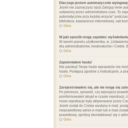
Dlaczego jestem automatycznie wylogow
Jeżeli nie zaznaczysz opcji
Zaloguj mnie aut
ustawiony przez administratora czas. To za
automatycznie przy każdej wizycie” podczas 
bibliotece, kawiarence internetowej, sali komp
Góra
W jaki sposób mogę zapobiec wyświetlani
W swoim panelu użytkownika, w „Ustawienia
dla administratorów, moderatorów i Ciebie. B
Góra
Zapomniałem hasła!
Nie panikuj! Twoje hasło wprawdzie nie moż
hasła
. Postępuj zgodnie z instrukcjami, a 
Góra
Zarejestrowałem się, ale nie mogę się zal
Po pierwsze, sprawdź, czy wpisujesz prawidł
poinformowałeś skrypt w czasie rejestracji, 
nowe rejestracje były aktywowane przez Cieb
Jeżeli został do Ciebie wysłany e-mail, pos
nieprawidłowy adres e-mail lub e-mail został
prawidłowy, spróbuj skontaktować się z admi
Góra