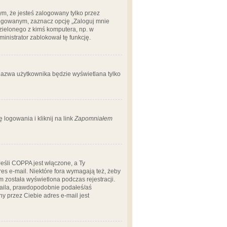
m, że jesteś zalogowany tylko przez
logowanym, zaznacz opcję „Zaloguj mnie
dzielonego z kimś komputera, np. w
dministrator zablokował tę funkcję.
 nazwa użytkownika będzie wyświetlana tylko
logowania i kliknij na link
Zapomniałem
Jeśli COPPA jest włączone, a Ty
res e-mail. Niektóre fora wymagają też, żeby
 została wyświetlona podczas rejestracji.
-maila, prawdopodobnie podałeś/aś
ny przez Ciebie adres e-mail jest