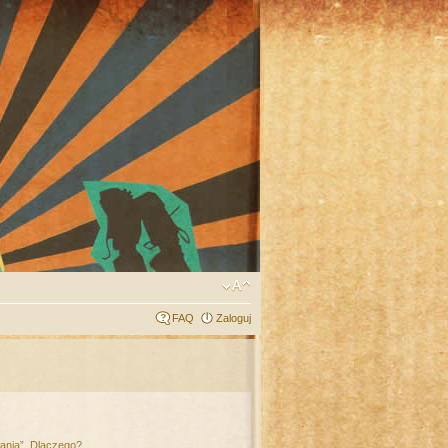
FAQ
Zaloguj
łania”. Dlaczego?