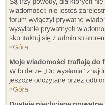
Są trzy powody, dla których n
wiadomości: nie jesteś zarejest
forum wyłączył prywatne wiadom
wysyłanie prywatnych wiadomości
skontaktuj się z administratore
Góra
Moje wiadomości trafiają do 
W folderze „Do wysłania” znajdu
jeszcze odczytane przez odbior
Góra
Dostaję niechciane prywatne