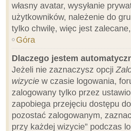
własny avatar, wysyłanie prywa
użytkowników, należenie do gru
tylko chwilę, więc jest zalecane
Góra
Dlaczego jestem automatyc
Jeżeli nie zaznaczysz opcji
Zal
wizycie
w czasie logowania, for
zalogowany tylko przez ustawio
zapobiega przejęciu dostępu d
pozostać zalogowanym, zaznacz
przy każdej wizycie” podczas l