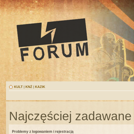
KULT
|
KNŻ
|
KAZIK
Najczęściej zadawane 
Problemy z logowaniem i rejestracją