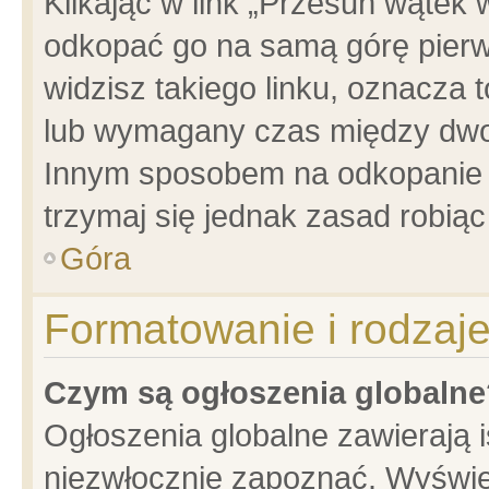
Klikając w link „Przesuń wątek
odkopać go na samą górę pierwsz
widzisz takiego linku, oznacza 
lub wymagany czas między dwoma
Innym sposobem na odkopanie w
trzymaj się jednak zasad robiąc 
Góra
Formatowanie i rodzaj
Czym są ogłoszenia globalne
Ogłoszenia globalne zawierają is
niezwłocznie zapoznać. Wyświet