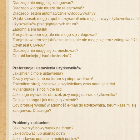
Dlaczego nie mogę się zalogować?
Dlaczego w ogóle muszę się rejestrować?
Dlaczego jestem automatycznie wylogowywany?
W jaki sposób mogę zapobiec wyświetlaniu mojej nazwy użytkownika na liś
użytkowników przeglądających forum?
Zapomniałem hasła!
Zarejestrowałem się, ale nie mogę się zalogować!
Zarejestrowałem się jakiś czas temu, ale nie mogę się teraz zalogować!?!
Czym jest COPPA?
Dlaczego nie mogę się zarejestrować?
Co robi funkcja „Usuń ciasteczka”?
Preferencje i ustawienia użytkowników
Jak zmienić moje ustawienia?
Czasy wyświetlane na forum są nieprawidłowe!
Zmieniłem strefę czasową, a wyświetlany czas nadal jest zły!
My language is not in the list!
Jak mogę wyświetlić obrazek przy mojej nazwie użytkownika?
Co to jest ranga i jak mogę ją zmienić?
Gdy próbuję wysłać wiadomość e-mail do użytkownika, forum każe mi się
zalogować. Dlaczego?
Problemy z pisaniem
Jak utworzyć nowy wątek na forum?
Jak edytować lub usunąć post?
Jak dodawać podpis do moich postów?