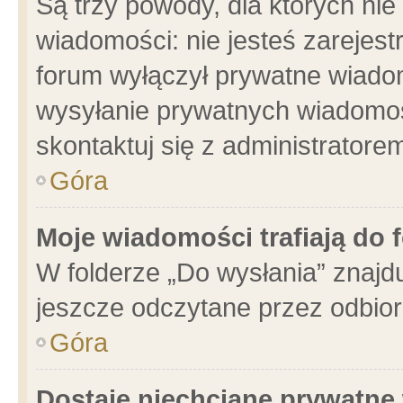
Są trzy powody, dla których n
wiadomości: nie jesteś zarejest
forum wyłączył prywatne wiadom
wysyłanie prywatnych wiadomości
skontaktuj się z administratore
Góra
Moje wiadomości trafiają do 
W folderze „Do wysłania” znajdu
jeszcze odczytane przez odbior
Góra
Dostaję niechciane prywatne