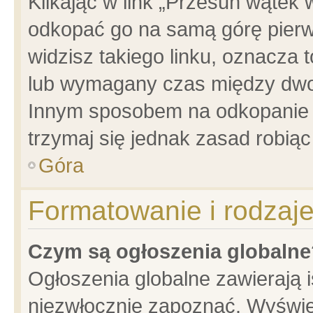
Klikając w link „Przesuń wątek
odkopać go na samą górę pierwsz
widzisz takiego linku, oznacza 
lub wymagany czas między dwoma
Innym sposobem na odkopanie w
trzymaj się jednak zasad robiąc 
Góra
Formatowanie i rodzaj
Czym są ogłoszenia globalne
Ogłoszenia globalne zawierają is
niezwłocznie zapoznać. Wyświet