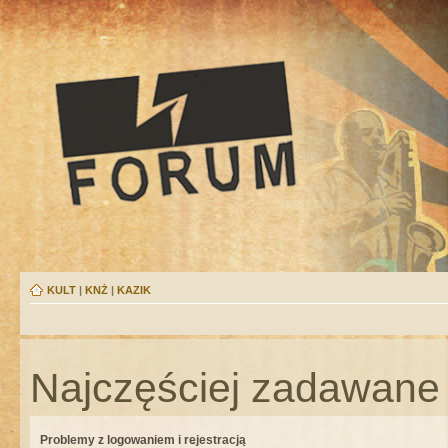
KULT
|
KNŻ
|
KAZIK
Najczęściej zadawane 
Problemy z logowaniem i rejestracją