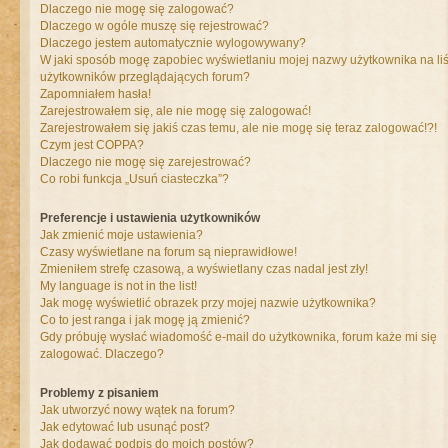
Dlaczego nie mogę się zalogować?
Dlaczego w ogóle muszę się rejestrować?
Dlaczego jestem automatycznie wylogowywany?
W jaki sposób mogę zapobiec wyświetlaniu mojej nazwy użytkownika na liś
użytkowników przeglądających forum?
Zapomniałem hasła!
Zarejestrowałem się, ale nie mogę się zalogować!
Zarejestrowałem się jakiś czas temu, ale nie mogę się teraz zalogować!?!
Czym jest COPPA?
Dlaczego nie mogę się zarejestrować?
Co robi funkcja „Usuń ciasteczka”?
Preferencje i ustawienia użytkowników
Jak zmienić moje ustawienia?
Czasy wyświetlane na forum są nieprawidłowe!
Zmieniłem strefę czasową, a wyświetlany czas nadal jest zły!
My language is not in the list!
Jak mogę wyświetlić obrazek przy mojej nazwie użytkownika?
Co to jest ranga i jak mogę ją zmienić?
Gdy próbuję wysłać wiadomość e-mail do użytkownika, forum każe mi się
zalogować. Dlaczego?
Problemy z pisaniem
Jak utworzyć nowy wątek na forum?
Jak edytować lub usunąć post?
Jak dodawać podpis do moich postów?