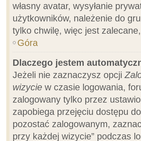
własny avatar, wysyłanie prywa
użytkowników, należenie do gru
tylko chwilę, więc jest zalecane
Góra
Dlaczego jestem automatyc
Jeżeli nie zaznaczysz opcji
Zal
wizycie
w czasie logowania, for
zalogowany tylko przez ustawio
zapobiega przejęciu dostępu d
pozostać zalogowanym, zaznacz
przy każdej wizycie” podczas l