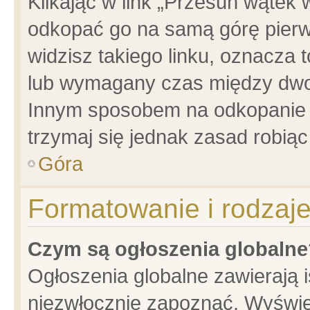
Klikając w link „Przesuń wątek
odkopać go na samą górę pierwsz
widzisz takiego linku, oznacza 
lub wymagany czas między dwoma
Innym sposobem na odkopanie w
trzymaj się jednak zasad robiąc 
Góra
Formatowanie i rodzaj
Czym są ogłoszenia globalne
Ogłoszenia globalne zawierają is
niezwłocznie zapoznać. Wyświet