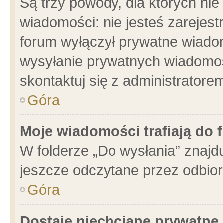
Są trzy powody, dla których n
wiadomości: nie jesteś zarejest
forum wyłączył prywatne wiadom
wysyłanie prywatnych wiadomości
skontaktuj się z administratore
Góra
Moje wiadomości trafiają do 
W folderze „Do wysłania” znajdu
jeszcze odczytane przez odbior
Góra
Dostaję niechciane prywatne