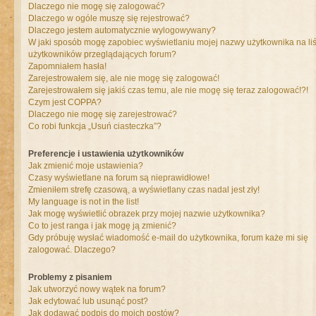
Dlaczego nie mogę się zalogować?
Dlaczego w ogóle muszę się rejestrować?
Dlaczego jestem automatycznie wylogowywany?
W jaki sposób mogę zapobiec wyświetlaniu mojej nazwy użytkownika na liś
użytkowników przeglądających forum?
Zapomniałem hasła!
Zarejestrowałem się, ale nie mogę się zalogować!
Zarejestrowałem się jakiś czas temu, ale nie mogę się teraz zalogować!?!
Czym jest COPPA?
Dlaczego nie mogę się zarejestrować?
Co robi funkcja „Usuń ciasteczka”?
Preferencje i ustawienia użytkowników
Jak zmienić moje ustawienia?
Czasy wyświetlane na forum są nieprawidłowe!
Zmieniłem strefę czasową, a wyświetlany czas nadal jest zły!
My language is not in the list!
Jak mogę wyświetlić obrazek przy mojej nazwie użytkownika?
Co to jest ranga i jak mogę ją zmienić?
Gdy próbuję wysłać wiadomość e-mail do użytkownika, forum każe mi się
zalogować. Dlaczego?
Problemy z pisaniem
Jak utworzyć nowy wątek na forum?
Jak edytować lub usunąć post?
Jak dodawać podpis do moich postów?