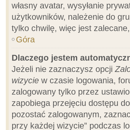
własny avatar, wysyłanie prywa
użytkowników, należenie do gru
tylko chwilę, więc jest zalecane
Góra
Dlaczego jestem automatyc
Jeżeli nie zaznaczysz opcji
Zal
wizycie
w czasie logowania, for
zalogowany tylko przez ustawio
zapobiega przejęciu dostępu d
pozostać zalogowanym, zaznacz
przy każdej wizycie” podczas l