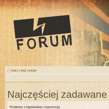
KULT
|
KNŻ
|
KAZIK
Najczęściej zadawane 
Problemy z logowaniem i rejestracją