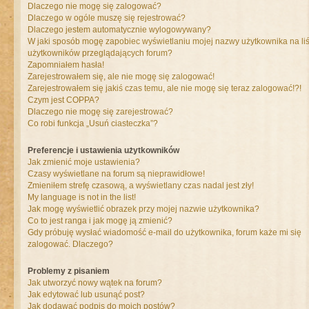
Dlaczego nie mogę się zalogować?
Dlaczego w ogóle muszę się rejestrować?
Dlaczego jestem automatycznie wylogowywany?
W jaki sposób mogę zapobiec wyświetlaniu mojej nazwy użytkownika na liś
użytkowników przeglądających forum?
Zapomniałem hasła!
Zarejestrowałem się, ale nie mogę się zalogować!
Zarejestrowałem się jakiś czas temu, ale nie mogę się teraz zalogować!?!
Czym jest COPPA?
Dlaczego nie mogę się zarejestrować?
Co robi funkcja „Usuń ciasteczka”?
Preferencje i ustawienia użytkowników
Jak zmienić moje ustawienia?
Czasy wyświetlane na forum są nieprawidłowe!
Zmieniłem strefę czasową, a wyświetlany czas nadal jest zły!
My language is not in the list!
Jak mogę wyświetlić obrazek przy mojej nazwie użytkownika?
Co to jest ranga i jak mogę ją zmienić?
Gdy próbuję wysłać wiadomość e-mail do użytkownika, forum każe mi się
zalogować. Dlaczego?
Problemy z pisaniem
Jak utworzyć nowy wątek na forum?
Jak edytować lub usunąć post?
Jak dodawać podpis do moich postów?