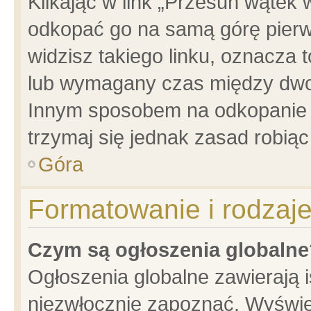
Klikając w link „Przesuń wątek
odkopać go na samą górę pierwsz
widzisz takiego linku, oznacza 
lub wymagany czas między dwoma
Innym sposobem na odkopanie w
trzymaj się jednak zasad robiąc 
Góra
Formatowanie i rodzaj
Czym są ogłoszenia globalne
Ogłoszenia globalne zawierają is
niezwłocznie zapoznać. Wyświet