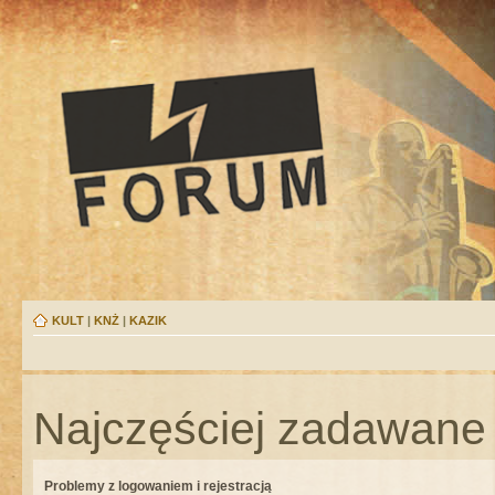
KULT
|
KNŻ
|
KAZIK
Najczęściej zadawane 
Problemy z logowaniem i rejestracją