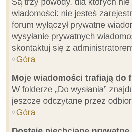
Są trzy powody, dla których n
wiadomości: nie jesteś zarejest
forum wyłączył prywatne wiadom
wysyłanie prywatnych wiadomości
skontaktuj się z administratore
Góra
Moje wiadomości trafiają do 
W folderze „Do wysłania” znajdu
jeszcze odczytane przez odbior
Góra
Dostaję niechciane prywatne