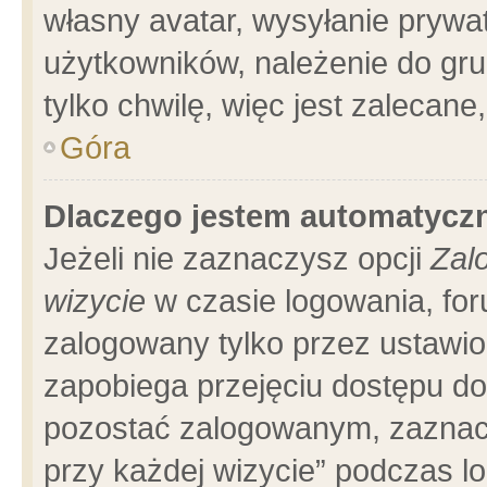
własny avatar, wysyłanie prywa
użytkowników, należenie do gru
tylko chwilę, więc jest zalecane
Góra
Dlaczego jestem automatyc
Jeżeli nie zaznaczysz opcji
Zal
wizycie
w czasie logowania, for
zalogowany tylko przez ustawio
zapobiega przejęciu dostępu d
pozostać zalogowanym, zaznacz
przy każdej wizycie” podczas l