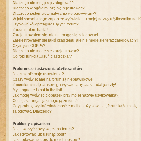
Dlaczego nie mogę się zalogować?
Dlaczego w ogóle muszę się rejestrować?
Dlaczego jestem automatycznie wylogowywany?
W jaki sposób mogę zapobiec wyświetlaniu mojej nazwy użytkownika na liś
użytkowników przeglądających forum?
Zapomniałem hasła!
Zarejestrowałem się, ale nie mogę się zalogować!
Zarejestrowałem się jakiś czas temu, ale nie mogę się teraz zalogować!?!
Czym jest COPPA?
Dlaczego nie mogę się zarejestrować?
Co robi funkcja „Usuń ciasteczka”?
Preferencje i ustawienia użytkowników
Jak zmienić moje ustawienia?
Czasy wyświetlane na forum są nieprawidłowe!
Zmieniłem strefę czasową, a wyświetlany czas nadal jest zły!
My language is not in the list!
Jak mogę wyświetlić obrazek przy mojej nazwie użytkownika?
Co to jest ranga i jak mogę ją zmienić?
Gdy próbuję wysłać wiadomość e-mail do użytkownika, forum każe mi się
zalogować. Dlaczego?
Problemy z pisaniem
Jak utworzyć nowy wątek na forum?
Jak edytować lub usunąć post?
Jak dodawać podpis do moich postów?