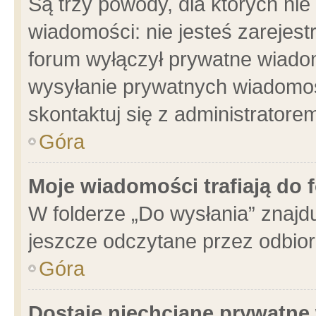
Są trzy powody, dla których n
wiadomości: nie jesteś zarejest
forum wyłączył prywatne wiadom
wysyłanie prywatnych wiadomości
skontaktuj się z administratore
Góra
Moje wiadomości trafiają do 
W folderze „Do wysłania” znajdu
jeszcze odczytane przez odbior
Góra
Dostaję niechciane prywatne