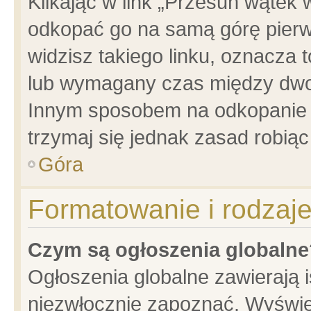
Klikając w link „Przesuń wątek
odkopać go na samą górę pierwsz
widzisz takiego linku, oznacza 
lub wymagany czas między dwoma
Innym sposobem na odkopanie w
trzymaj się jednak zasad robiąc 
Góra
Formatowanie i rodzaj
Czym są ogłoszenia globalne
Ogłoszenia globalne zawierają is
niezwłocznie zapoznać. Wyświet