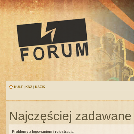
KULT
|
KNŻ
|
KAZIK
Najczęściej zadawane 
Problemy z logowaniem i rejestracją