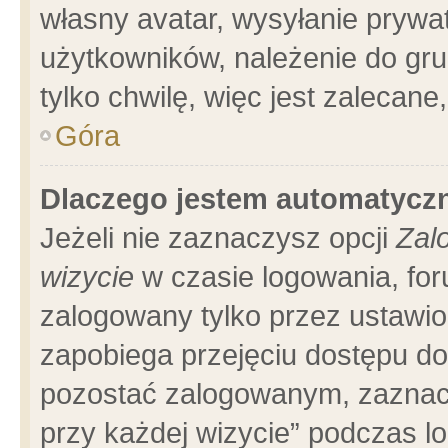
własny avatar, wysyłanie prywa
użytkowników, należenie do gru
tylko chwilę, więc jest zalecane
Góra
Dlaczego jestem automatyc
Jeżeli nie zaznaczysz opcji
Zal
wizycie
w czasie logowania, for
zalogowany tylko przez ustawio
zapobiega przejęciu dostępu d
pozostać zalogowanym, zaznacz
przy każdej wizycie” podczas l