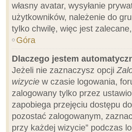
własny avatar, wysyłanie prywa
użytkowników, należenie do gru
tylko chwilę, więc jest zalecane
Góra
Dlaczego jestem automatyc
Jeżeli nie zaznaczysz opcji
Zal
wizycie
w czasie logowania, for
zalogowany tylko przez ustawio
zapobiega przejęciu dostępu d
pozostać zalogowanym, zaznacz
przy każdej wizycie” podczas l