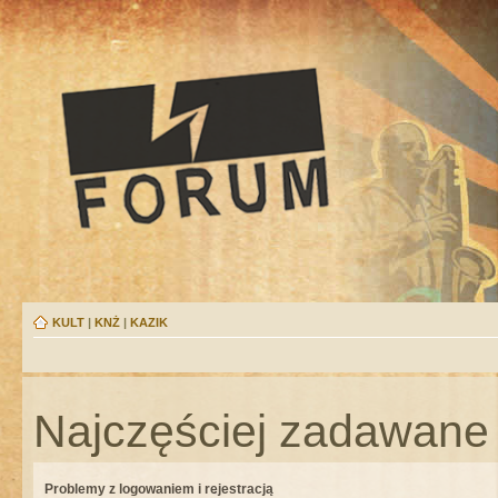
KULT
|
KNŻ
|
KAZIK
Najczęściej zadawane 
Problemy z logowaniem i rejestracją