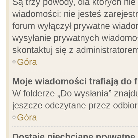
Są trzy powody, dla których n
wiadomości: nie jesteś zarejest
forum wyłączył prywatne wiadom
wysyłanie prywatnych wiadomości
skontaktuj się z administratore
Góra
Moje wiadomości trafiają do 
W folderze „Do wysłania” znajdu
jeszcze odczytane przez odbior
Góra
Dostaję niechciane prywatne