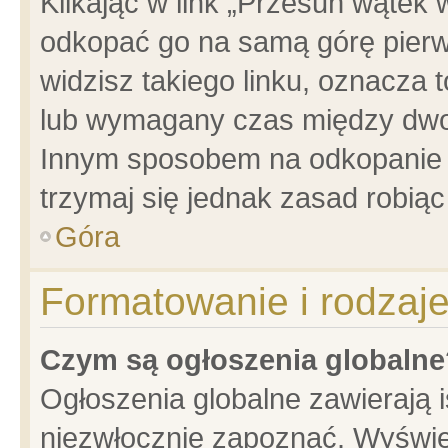
Klikając w link „Przesuń wątek
odkopać go na samą górę pierwsz
widzisz takiego linku, oznacza 
lub wymagany czas między dwoma
Innym sposobem na odkopanie w
trzymaj się jednak zasad robiąc 
Góra
Formatowanie i rodzaj
Czym są ogłoszenia globalne
Ogłoszenia globalne zawierają is
niezwłocznie zapoznać. Wyświet