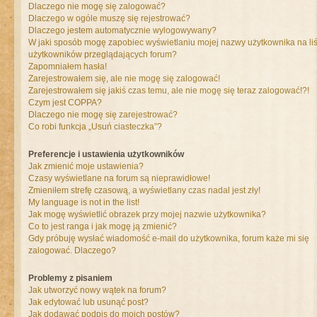
Dlaczego nie mogę się zalogować?
Dlaczego w ogóle muszę się rejestrować?
Dlaczego jestem automatycznie wylogowywany?
W jaki sposób mogę zapobiec wyświetlaniu mojej nazwy użytkownika na liś
użytkowników przeglądających forum?
Zapomniałem hasła!
Zarejestrowałem się, ale nie mogę się zalogować!
Zarejestrowałem się jakiś czas temu, ale nie mogę się teraz zalogować!?!
Czym jest COPPA?
Dlaczego nie mogę się zarejestrować?
Co robi funkcja „Usuń ciasteczka”?
Preferencje i ustawienia użytkowników
Jak zmienić moje ustawienia?
Czasy wyświetlane na forum są nieprawidłowe!
Zmieniłem strefę czasową, a wyświetlany czas nadal jest zły!
My language is not in the list!
Jak mogę wyświetlić obrazek przy mojej nazwie użytkownika?
Co to jest ranga i jak mogę ją zmienić?
Gdy próbuję wysłać wiadomość e-mail do użytkownika, forum każe mi się
zalogować. Dlaczego?
Problemy z pisaniem
Jak utworzyć nowy wątek na forum?
Jak edytować lub usunąć post?
Jak dodawać podpis do moich postów?