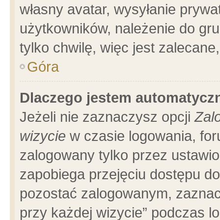
własny avatar, wysyłanie prywa
użytkowników, należenie do gru
tylko chwilę, więc jest zalecane
Góra
Dlaczego jestem automatyc
Jeżeli nie zaznaczysz opcji
Zal
wizycie
w czasie logowania, for
zalogowany tylko przez ustawio
zapobiega przejęciu dostępu d
pozostać zalogowanym, zaznacz
przy każdej wizycie” podczas l