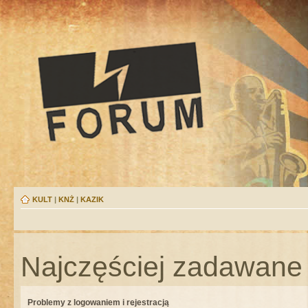
KULT
|
KNŻ
|
KAZIK
Najczęściej zadawane 
Problemy z logowaniem i rejestracją