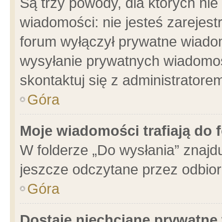
Są trzy powody, dla których n
wiadomości: nie jesteś zarejest
forum wyłączył prywatne wiadom
wysyłanie prywatnych wiadomości
skontaktuj się z administratore
Góra
Moje wiadomości trafiają do 
W folderze „Do wysłania” znajdu
jeszcze odczytane przez odbior
Góra
Dostaję niechciane prywatne