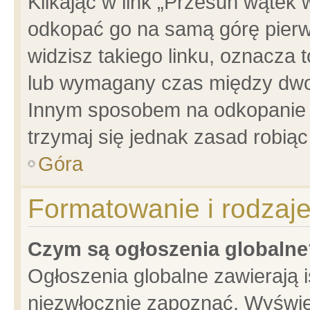
Klikając w link „Przesuń wątek
odkopać go na samą górę pierwsz
widzisz takiego linku, oznacza 
lub wymagany czas między dwoma
Innym sposobem na odkopanie w
trzymaj się jednak zasad robiąc 
Góra
Formatowanie i rodzaj
Czym są ogłoszenia globalne
Ogłoszenia globalne zawierają is
niezwłocznie zapoznać. Wyświet