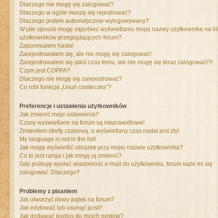
Dlaczego nie mogę się zalogować?
Dlaczego w ogóle muszę się rejestrować?
Dlaczego jestem automatycznie wylogowywany?
W jaki sposób mogę zapobiec wyświetlaniu mojej nazwy użytkownika na liś
użytkowników przeglądających forum?
Zapomniałem hasła!
Zarejestrowałem się, ale nie mogę się zalogować!
Zarejestrowałem się jakiś czas temu, ale nie mogę się teraz zalogować!?!
Czym jest COPPA?
Dlaczego nie mogę się zarejestrować?
Co robi funkcja „Usuń ciasteczka”?
Preferencje i ustawienia użytkowników
Jak zmienić moje ustawienia?
Czasy wyświetlane na forum są nieprawidłowe!
Zmieniłem strefę czasową, a wyświetlany czas nadal jest zły!
My language is not in the list!
Jak mogę wyświetlić obrazek przy mojej nazwie użytkownika?
Co to jest ranga i jak mogę ją zmienić?
Gdy próbuję wysłać wiadomość e-mail do użytkownika, forum każe mi się
zalogować. Dlaczego?
Problemy z pisaniem
Jak utworzyć nowy wątek na forum?
Jak edytować lub usunąć post?
Jak dodawać podpis do moich postów?