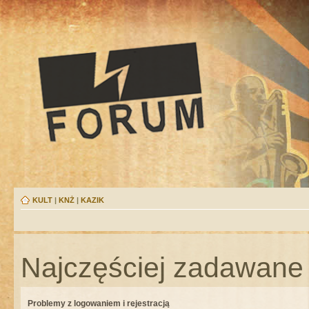
KULT
|
KNŻ
|
KAZIK
Najczęściej zadawane 
Problemy z logowaniem i rejestracją