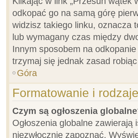
Klikając w link „Przesuń wątek
odkopać go na samą górę pierwsz
widzisz takiego linku, oznacza 
lub wymagany czas między dwoma
Innym sposobem na odkopanie w
trzymaj się jednak zasad robiąc 
Góra
Formatowanie i rodzaj
Czym są ogłoszenia globalne
Ogłoszenia globalne zawierają is
niezwłocznie zapoznać. Wyświet