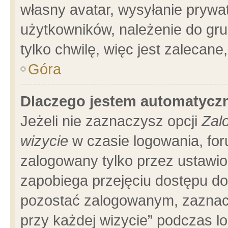
własny avatar, wysyłanie prywa
użytkowników, należenie do gru
tylko chwilę, więc jest zalecane
Góra
Dlaczego jestem automatyc
Jeżeli nie zaznaczysz opcji
Zal
wizycie
w czasie logowania, for
zalogowany tylko przez ustawio
zapobiega przejęciu dostępu d
pozostać zalogowanym, zaznacz
przy każdej wizycie” podczas l