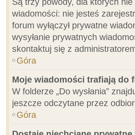
Są trzy powody, dla których n
wiadomości: nie jesteś zarejest
forum wyłączył prywatne wiadom
wysyłanie prywatnych wiadomości
skontaktuj się z administratore
Góra
Moje wiadomości trafiają do 
W folderze „Do wysłania” znajdu
jeszcze odczytane przez odbior
Góra
Dostaję niechciane prywatne