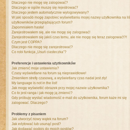
Dlaczego nie mogę się zalogować?
Dlaczego w ogóle muszę się rejestrować?
Dlaczego jestem automatycznie wylogowywany?
W jaki sposób mogę zapobiec wyświetlaniu mojej nazwy użytkownika na liś
użytkowników przeglądających forum?
Zapomniałem hasła!
Zarejestrowałem się, ale nie mogę się zalogować!
Zarejestrowałem się jakiś czas temu, ale nie mogę się teraz zalogować!?!
Czym jest COPPA?
Dlaczego nie mogę się zarejestrować?
Co robi funkcja „Usuń ciasteczka”?
Preferencje i ustawienia użytkowników
Jak zmienić moje ustawienia?
Czasy wyświetlane na forum są nieprawidłowe!
Zmieniłem strefę czasową, a wyświetlany czas nadal jest zły!
My language is not in the list!
Jak mogę wyświetlić obrazek przy mojej nazwie użytkownika?
Co to jest ranga i jak mogę ją zmienić?
Gdy próbuję wysłać wiadomość e-mail do użytkownika, forum każe mi się
zalogować. Dlaczego?
Problemy z pisaniem
Jak utworzyć nowy wątek na forum?
Jak edytować lub usunąć post?
Jak dodawać podpis do moich postów?