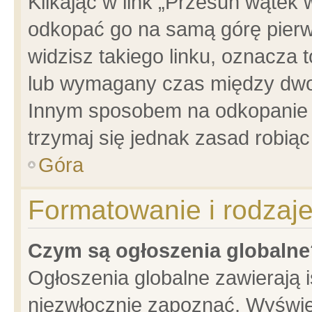
Klikając w link „Przesuń wątek
odkopać go na samą górę pierwsz
widzisz takiego linku, oznacza 
lub wymagany czas między dwoma
Innym sposobem na odkopanie w
trzymaj się jednak zasad robiąc 
Góra
Formatowanie i rodzaj
Czym są ogłoszenia globalne
Ogłoszenia globalne zawierają is
niezwłocznie zapoznać. Wyświet