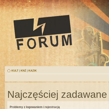
KULT
|
KNŻ
|
KAZIK
Najczęściej zadawane 
Problemy z logowaniem i rejestracją