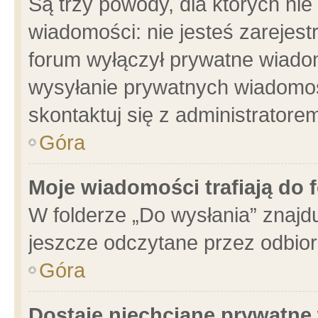
Są trzy powody, dla których n
wiadomości: nie jesteś zarejest
forum wyłączył prywatne wiadom
wysyłanie prywatnych wiadomości
skontaktuj się z administratore
Góra
Moje wiadomości trafiają do 
W folderze „Do wysłania” znajdu
jeszcze odczytane przez odbior
Góra
Dostaję niechciane prywatne