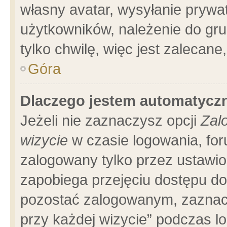
własny avatar, wysyłanie prywa
użytkowników, należenie do gru
tylko chwilę, więc jest zalecane
Góra
Dlaczego jestem automatyc
Jeżeli nie zaznaczysz opcji
Zal
wizycie
w czasie logowania, for
zalogowany tylko przez ustawio
zapobiega przejęciu dostępu d
pozostać zalogowanym, zaznacz
przy każdej wizycie” podczas l