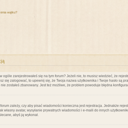
zenia wątku?
cją
ogóle zarejestrowałeś się na tym forum? Jeżeli nie, to musisz wiedzieć, że rejestr
esz się zalogować, to upewnij się, że Twoja nazwa użytkownika i Twoje hasło są praw
e nie zostałeś zbanowany. Jest też możliwe, że problem powoduje błędna konfigura
a forum zależy, czy aby pisać wiadomości konieczna jest rejestracja. Jednakże reje
jak własny avatar, wysyłanie prywatnych wiadomości i e-maili do innych użytkownik
zalecane, abyś ją wykonał.