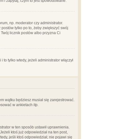
em i zapytaj, czym to jest spowodowane.
rum, np. moderator czy administrator.
 postów tylko po to, żeby zwiększyć swój
y Twój licznik postów albo przyzna Ci
o tylko wtedy, jeżeli administrator włączył
em wątku będziesz musiał się zarejestrować.
sować w ankietach itp.
istrator w ten sposób ustawił uprawnienia.
eżeli ktoś już odpowiedział na ten post,
tedy, jeśli ktoś odpowiedział; nie pojawi się