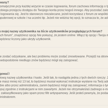
ywany?
omatycznie przy każdej wizycie
w czasie logowania, forum zachowa informację o ty
pobiega przejęciu dostępu do Twojego konta przez kogoś innego. Aby pozostać za
logowania się. Jest to stanowczo niezalecane, jeżeli korzystasz z forum ze współ
uterowej w szkole / na uczelni itp. Jeżeli nie widzisz tej opcji, to oznacza to, że a
u mojej nazwy użytkownika na liście użytkowników przeglądających forum?
ch forum”, znajdziesz opcję
Nie pokazuj, że jestem online
. Włącz tę opcję i Twoja
ędziesz liczony jako ukryty użytkownik.
e zostać odzyskane, ale bez problemu może zostać zresetowane. Przejdź na stronę 
prawdopodobnie niedługo znów będziesz mógł się zalogować.
ogować!
ową nazwę użytkownika i hasło. Jeśli tak, to nastąpiła jedna z tych dwóch rzeczy: 
że masz mniej niż 13 lat, to będziesz musiał wykonać instrukcje wysłane na Twój ad
ie albo przez administratora, zanim będziesz mógł się zalogować; informacja o tym
tępuj zgodnie z instrukcjami w nim zawartymi. Jeżeli nie otrzymałeś/aś żadnego e
 zaklasyfikowany jako spam przez filtr antyspamowy. Jeśli jesteś pewny/a, że poda
nistratorem.