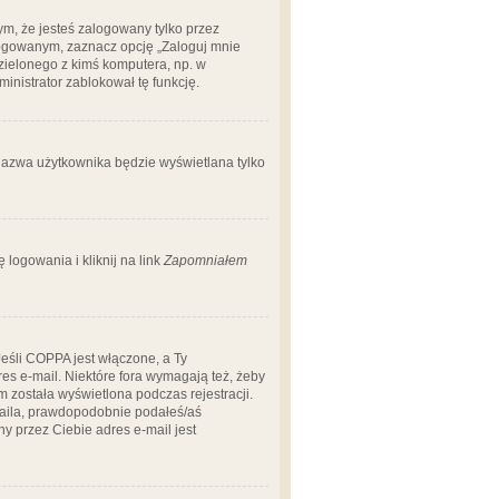
m, że jesteś zalogowany tylko przez
logowanym, zaznacz opcję „Zaloguj mnie
dzielonego z kimś komputera, np. w
dministrator zablokował tę funkcję.
 nazwa użytkownika będzie wyświetlana tylko
logowania i kliknij na link
Zapomniałem
Jeśli COPPA jest włączone, a Ty
res e-mail. Niektóre fora wymagają też, żeby
 została wyświetlona podczas rejestracji.
-maila, prawdopodobnie podałeś/aś
ny przez Ciebie adres e-mail jest