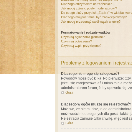
Dlaczego otrzymałem ostrzeżenie?
Jak mogę zgłosić posty moderatorowi?
Do czego służy przycisk „Zapisz” w widoku twor
Dlaczego mój post musi być zaakceptowany?
Jak mogę przesunąć swój wątek w górę?
Formatowanie i rodzaje wątków
Czym są ogłoszenia globalne?
Czym są ogłoszenia?
Czym są wątki przyklejone?
Problemy z logowaniem i rejestra
Dlaczego nie mogę się zalogować?
Powodów może być kilka. Po pierwsze: Czy w 
jeżeli się zarejestrowałeś i mimo to nie moż
administratorem forum, żeby upewnić się, ż
Góra
Dlaczego w ogóle muszę się rejestrować?
Możliwe, że nie musisz, to od administrator
możliwości niedostępnych dla gości, takich 
Rejestracja zajmuje tylko chwilę, więc jest 
Góra