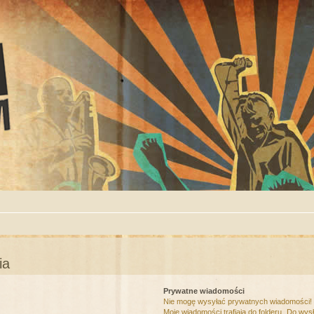
ia
Prywatne wiadomości
Nie mogę wysyłać prywatnych wiadomości!
Moje wiadomości trafiają do folderu „Do wys