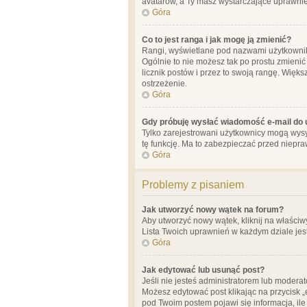
avatarów, a Ty masz wystarczające uprawnien
Góra
Co to jest ranga i jak mogę ją zmienić?
Rangi, wyświetlane pod nazwami użytkowników
Ogólnie to nie możesz tak po prostu zmienić
licznik postów i przez to swoją rangę. Więks
ostrzeżenie.
Góra
Gdy próbuję wysłać wiadomość e-mail do 
Tylko zarejestrowani użytkownicy mogą wysył
tę funkcję. Ma to zabezpieczać przed niep
Góra
Problemy z pisaniem
Jak utworzyć nowy wątek na forum?
Aby utworzyć nowy wątek, kliknij na właściw
Lista Twoich uprawnień w każdym dziale jes
Góra
Jak edytować lub usunąć post?
Jeśli nie jesteś administratorem lub moderat
Możesz edytować post klikając na przycisk „
pod Twoim postem pojawi się informacja, ile ra