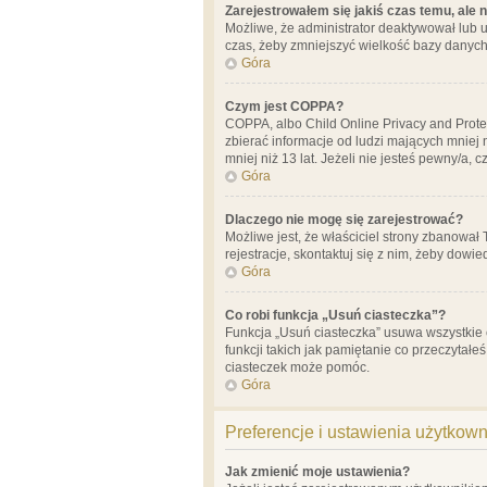
Zarejestrowałem się jakiś czas temu, ale 
Możliwe, że administrator deaktywował lub u
czas, żeby zmniejszyć wielkość bazy danych.
Góra
Czym jest COPPA?
COPPA, albo Child Online Privacy and Prote
zbierać informacje od ludzi mających mniej
mniej niż 13 lat. Jeżeli nie jesteś pewny/a,
Góra
Dlaczego nie mogę się zarejestrować?
Możliwe jest, że właściciel strony zbanował
rejestracje, skontaktuj się z nim, żeby dowie
Góra
Co robi funkcja „Usuń ciasteczka”?
Funkcja „Usuń ciasteczka” usuwa wszystkie 
funkcji takich jak pamiętanie co przeczytałe
ciasteczek może pomóc.
Góra
Preferencje i ustawienia użytkow
Jak zmienić moje ustawienia?