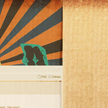
FAQ
Zaloguj
łania”. Dlaczego?