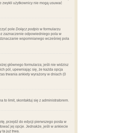
 że zwykli użytkownicy nie mogą usuwać
aczyć pole
Dołącz podpis
w formularzu
zez zaznaczenie odpowiedniego pola w
 odznaczanie wspomnianego wcześniej pola
iżej głównego formularza; jeśli nie widzisz
ich pól, upewniając się, że każda opcja
czas trwania ankiety wyrażony w dniach (0
a to limit, skontaktuj się z administratorem.
tę, przejdź do edycji pierwszego posta w
tować jej opcje. Jednakże, jeśli w ankiecie
ta już trwa.