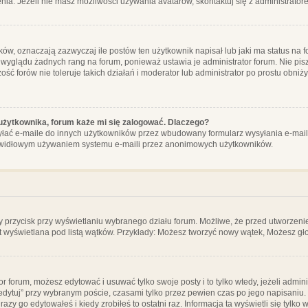
ia. Jeżeli nie masz możliwości używania avatarów, skontaktuj się z administrator
, oznaczają zazwyczaj ile postów ten użytkownik napisał lub jaki ma status na fo
 wyglądu żadnych rang na forum, ponieważ ustawia je administrator forum. Nie pisz
zość forów nie toleruje takich działań i moderator lub administrator po prostu obniż
użytkownika, forum każe mi się zalogować. Dlaczego?
ać e-maile do innych użytkowników przez wbudowany formularz wysyłania e-maili i t
rawidłowym używaniem systemu e-maili przez anonimowych użytkowników.
y przycisk przy wyświetlaniu wybranego działu forum. Możliwe, że przed utworzeni
t wyświetlana pod listą wątków. Przykłady: Możesz tworzyć nowy wątek, Możesz gło
or forum, możesz edytować i usuwać tylko swoje posty i to tylko wtedy, jeżeli admin
edytuj” przy wybranym poście, czasami tylko przez pewien czas po jego napisaniu. J
zy go edytowałeś i kiedy zrobiłeś to ostatni raz. Informacja ta wyświetli się tylko w