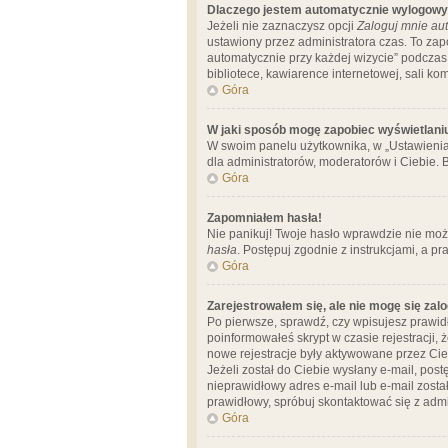
Dlaczego jestem automatycznie wylogow
Jeżeli nie zaznaczysz opcji
Zaloguj mnie aut
ustawiony przez administratora czas. To za
automatycznie przy każdej wizycie” podczas 
bibliotece, kawiarence internetowej, sali komp
Góra
W jaki sposób mogę zapobiec wyświetlani
W swoim panelu użytkownika, w „Ustawienia
dla administratorów, moderatorów i Ciebie. B
Góra
Zapomniałem hasła!
Nie panikuj! Twoje hasło wprawdzie nie moż
hasła
. Postępuj zgodnie z instrukcjami, a 
Góra
Zarejestrowałem się, ale nie mogę się zal
Po pierwsze, sprawdź, czy wpisujesz prawidł
poinformowałeś skrypt w czasie rejestracji, 
nowe rejestracje były aktywowane przez Cieb
Jeżeli został do Ciebie wysłany e-mail, pos
nieprawidłowy adres e-mail lub e-mail został
prawidłowy, spróbuj skontaktować się z admi
Góra