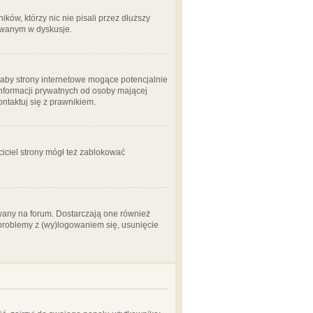
ów, którzy nic nie pisali przez dłuższy
żowanym w dyskusje.
aby strony internetowe mogące potencjalnie
informacji prywatnych od osoby mającej
ontaktuj się z prawnikiem.
ciciel strony mógł też zablokować
wany na forum. Dostarczają one również
z problemy z (wy)logowaniem się, usunięcie