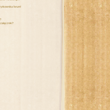
żytkownika forum!
m?
załączniki?