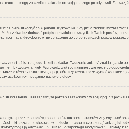
post, choć oni mogą zostawić notatkę z informacją dlaczego go edytowali. Zauważ,
isz najpierw utworzyć go w panelu użytkownika. Gdy już to zrobisz, możesz zazn
go. Możesz również dodawać podpis domyślnie do wszystkich Twoich postów, popr
ziesz mógł nadal decydować o nie dołączeniu go do pojedynczych postów poprzez
wszy post już istniejącego, kliknij zakładkę „Tworzenie ankiety” znajdującą się pon
rawnień, by tworzyć ankiety. Wprowadź tytuł i co najmniej dwie opcje do odpowiedn
ym. Możesz również ustalić liczbę opcji, które użytkownik może wybrać w ankiecie, 
, czy użytkownicy mogą zmieniać swoje głosy.
ministratora forum. Jeśli sądzisz, że potrzebujesz wstawić więcej opcji niż pozwala n
ane tylko przez ich autorów, moderatorów lub administratorów. Aby edytować ankie
. Jeśli nikt jeszcze nie głosował w ankiecie, jej autor może usunąć ankietę lub edy
stratorzy mogą ją edytować lub usunąć. To zapobiega modyfikowaniu ankiety, kiedy 