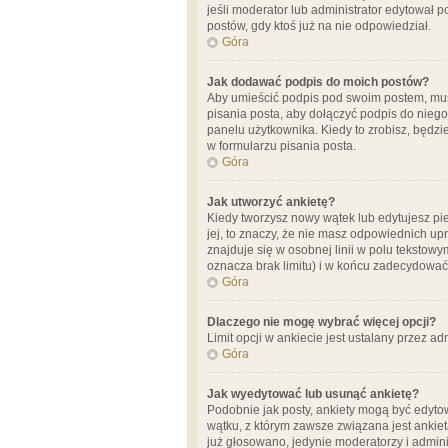
jeśli moderator lub administrator edytował 
postów, gdy ktoś już na nie odpowiedział.
Góra
Jak dodawać podpis do moich postów?
Aby umieścić podpis pod swoim postem, mus
pisania posta, aby dołączyć podpis do nie
panelu użytkownika. Kiedy to zrobisz, będ
w formularzu pisania posta.
Góra
Jak utworzyć ankietę?
Kiedy tworzysz nowy wątek lub edytujesz pier
jej, to znaczy, że nie masz odpowiednich up
znajduje się w osobnej linii w polu tekstow
oznacza brak limitu) i w końcu zadecydować
Góra
Dlaczego nie mogę wybrać więcej opcji?
Limit opcji w ankiecie jest ustalany przez ad
Góra
Jak wyedytować lub usunąć ankietę?
Podobnie jak posty, ankiety mogą być edytow
wątku, z którym zawsze związana jest ankieta
już głosowano, jedynie moderatorzy i admini