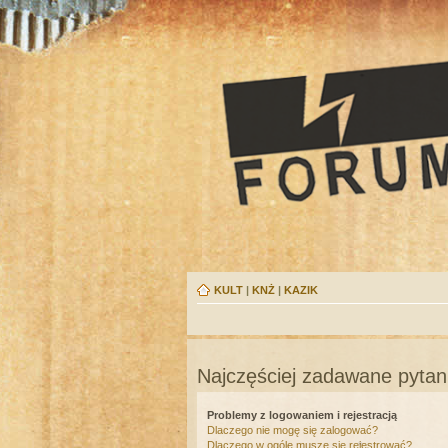
KULT
|
KNŻ
|
KAZIK
Najczęściej zadawane pytan
Problemy z logowaniem i rejestracją
Dlaczego nie mogę się zalogować?
Dlaczego w ogóle muszę się rejestrować?