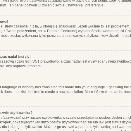
m, wszystkie Twoje ustawienia są zapisywane w bazie danych forum. Żeby je zmieni
orum. Ten panel pozwoli Ci zmienić swoje ustawienia i preferencje.
łowe!
j strefy czasowej niż ta, w której się znajdujesz. Jeżeli właśnie to jest probleme
się z Twoim położeniem, np. w Europie Centralnej wybierz Środkowoeuropejski C
, może zostać wykonana tylko przez zarejestrowanych użytkowników. Jeżeli nie jeste
zas nadal jest zły!
ę czasową i czas letni/DST prawidłowo, a czas nadal jest wyświetlany nieprawidłowo
ora, aby naprawił problem.
ur language or nobody has translated this board into your language. Try asking the bo
 does not exist, feel free to create a new translation. More information can be foun
nazwie użytkownika?
h (zazwyczaj) przy nazwie użytkownika w czasie przeglądania postów. Jeden z nic
ropek, pokazujących jak dużo postów użytkownik napisał lub jaki jest status użyt
alny dla każdego użytkownika. Możesz go ustawić w panelu użytkownika, pod warunki