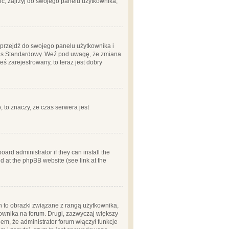
ć, zajrzyj do swojego panelu użytkownika;
m, przejdź do swojego panelu użytkownika i
zas Standardowy. Weź pod uwagę, że zmiana
ś zarejestrowany, to teraz jest dobry
, to znaczy, że czas serwera jest
ard administrator if they can install the
d at the phpBB website (see link at the
h to obrazki związane z rangą użytkownika,
kownika na forum. Drugi, zazwyczaj większy
em, że administrator forum włączył funkcje