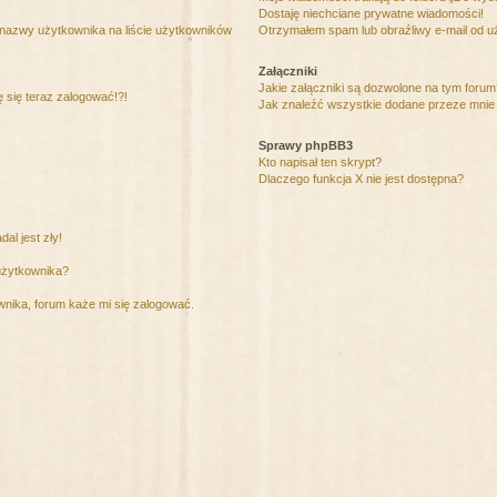
Dostaję niechciane prywatne wiadomości!
 nazwy użytkownika na liście użytkowników
Otrzymałem spam lub obraźliwy e-mail od u
Załączniki
Jakie załączniki są dozwolone na tym foru
ę się teraz zalogować!?!
Jak znaleźć wszystkie dodane przeze mnie 
Sprawy phpBB3
Kto napisał ten skrypt?
Dlaczego funkcja X nie jest dostępna?
al jest zły!
użytkownika?
nika, forum każe mi się zalogować.