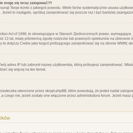
nie mogę się teraz zalogować!?!
sunął Twoje konto z jakiegoś powodu. Wiele forów systematycznie usuwa użytkownik
 Jeżeli to nastąpiło, spróbuj zarejestrować się jeszcze raz i być bardziej zaanga
ction Act of 1998, to obowiązujące w Stanach Zjednoczonych prawo, wymagające, 
 niż 13 lat, miały piśmienną zgodę rodziców lub prawnych opiekunów na zbieranie 
 czy to dotyczy Ciebie jako kogoś próbującego zarejestrować się na stronie WWW, sk
 Twój adres IP lub zabronił nazwy użytkownika, którą próbujesz zarejestrować. Właś
dzieć się więcej na ten temat.
ciasteczka utworzone przez skrypt phpBB, które powodują, że jesteś nadal zalogo
ś, a czego nie, jeżeli zostały one włączone przez administratora forum. Jeżeli mas
ników