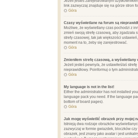
Jeżeli jesteś zarejestrowanym użytkownikie
link zazwyczaj znajduje się na górze stron f
Góra
Czasy wyświetlane na forum są nieprawid
Możliwe, że wyświetlany czas pochodzi z inne
zmień swoją strefę czasową, aby zgadzała 
strefy czasowej, tak jak większości ustawień
moment na to, żeby się zarejestrować.
Góra
Zmieniłem strefę czasową, a wyświetlany c
Jeżeli jesteś pewny/a, że ustawiłeś/aś stref
nieprawidłowy. Poinformuj o tym administrat
Góra
My language is not in the list!
Either the administrator has not installed yo
language pack you need. If the language pack
bottom of board pages).
Góra
Jak mogę wyświetlić obrazek przy mojej 
Istnieją dwa rodzaje obrazków wyświetlanyc
zazwyczaj w formie gwiazdek, bloczków czy k
obrazek, jest znany jako avatar i jest unik