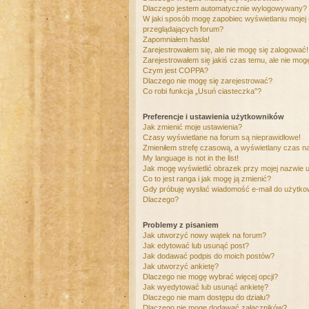
Dlaczego jestem automatycznie wylogowywany?
W jaki sposób mogę zapobiec wyświetlaniu mojej
przeglądających forum?
Zapomniałem hasła!
Zarejestrowałem się, ale nie mogę się zalogować!
Zarejestrowałem się jakiś czas temu, ale nie mog
Czym jest COPPA?
Dlaczego nie mogę się zarejestrować?
Co robi funkcja „Usuń ciasteczka”?
Preferencje i ustawienia użytkowników
Jak zmienić moje ustawienia?
Czasy wyświetlane na forum są nieprawidłowe!
Zmieniłem strefę czasową, a wyświetlany czas nad
My language is not in the list!
Jak mogę wyświetlić obrazek przy mojej nazwie 
Co to jest ranga i jak mogę ją zmienić?
Gdy próbuję wysłać wiadomość e-mail do użytkow
Dlaczego?
Problemy z pisaniem
Jak utworzyć nowy wątek na forum?
Jak edytować lub usunąć post?
Jak dodawać podpis do moich postów?
Jak utworzyć ankietę?
Dlaczego nie mogę wybrać więcej opcji?
Jak wyedytować lub usunąć ankietę?
Dlaczego nie mam dostępu do działu?
Dlaczego nie mogę dodawać załączników?