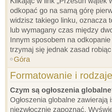
Klikając w link „Przesuń wątek
odkopać go na samą górę pierwsz
widzisz takiego linku, oznacza 
lub wymagany czas między dwoma
Innym sposobem na odkopanie w
trzymaj się jednak zasad robiąc 
Góra
Formatowanie i rodzaj
Czym są ogłoszenia globalne
Ogłoszenia globalne zawierają is
niezwłocznie zapoznać. Wyświet