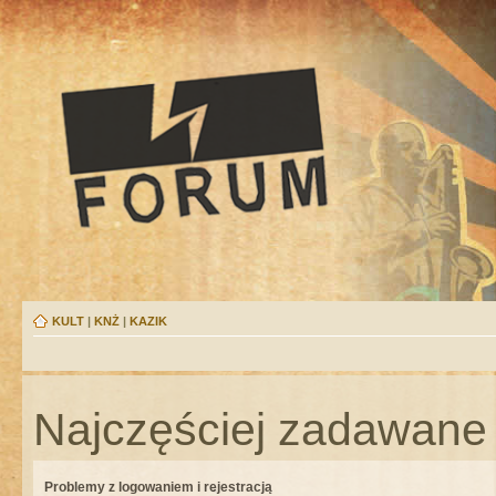
KULT
|
KNŻ
|
KAZIK
Najczęściej zadawane 
Problemy z logowaniem i rejestracją