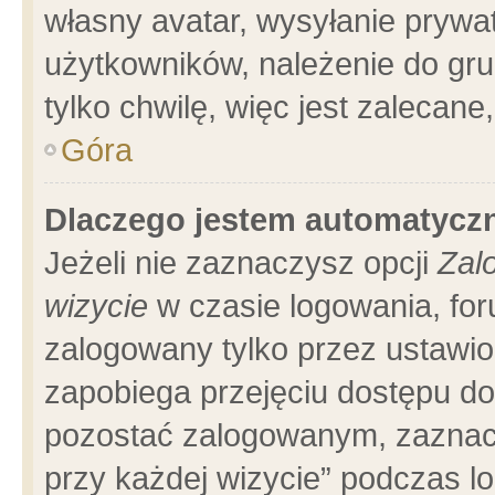
własny avatar, wysyłanie prywa
użytkowników, należenie do gru
tylko chwilę, więc jest zalecane
Góra
Dlaczego jestem automatyc
Jeżeli nie zaznaczysz opcji
Zal
wizycie
w czasie logowania, for
zalogowany tylko przez ustawio
zapobiega przejęciu dostępu d
pozostać zalogowanym, zaznacz
przy każdej wizycie” podczas l