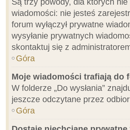
Są trzy powody, dla których n
wiadomości: nie jesteś zarejest
forum wyłączył prywatne wiadom
wysyłanie prywatnych wiadomości
skontaktuj się z administratore
Góra
Moje wiadomości trafiają do 
W folderze „Do wysłania” znajdu
jeszcze odczytane przez odbior
Góra
Dostaję niechciane prywatne