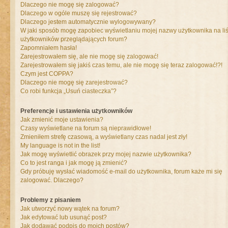
Dlaczego nie mogę się zalogować?
Dlaczego w ogóle muszę się rejestrować?
Dlaczego jestem automatycznie wylogowywany?
W jaki sposób mogę zapobiec wyświetlaniu mojej nazwy użytkownika na liś
użytkowników przeglądających forum?
Zapomniałem hasła!
Zarejestrowałem się, ale nie mogę się zalogować!
Zarejestrowałem się jakiś czas temu, ale nie mogę się teraz zalogować!?!
Czym jest COPPA?
Dlaczego nie mogę się zarejestrować?
Co robi funkcja „Usuń ciasteczka”?
Preferencje i ustawienia użytkowników
Jak zmienić moje ustawienia?
Czasy wyświetlane na forum są nieprawidłowe!
Zmieniłem strefę czasową, a wyświetlany czas nadal jest zły!
My language is not in the list!
Jak mogę wyświetlić obrazek przy mojej nazwie użytkownika?
Co to jest ranga i jak mogę ją zmienić?
Gdy próbuję wysłać wiadomość e-mail do użytkownika, forum każe mi się
zalogować. Dlaczego?
Problemy z pisaniem
Jak utworzyć nowy wątek na forum?
Jak edytować lub usunąć post?
Jak dodawać podpis do moich postów?