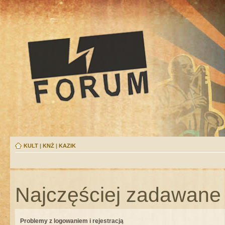
KULT
|
KNŻ
|
KAZIK
Najczęściej zadawane 
Problemy z logowaniem i rejestracją