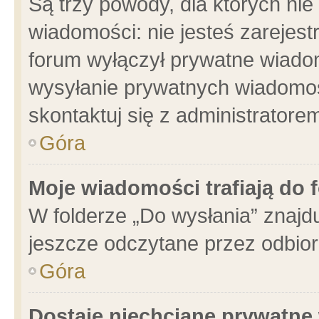
Są trzy powody, dla których n
wiadomości: nie jesteś zarejest
forum wyłączył prywatne wiadom
wysyłanie prywatnych wiadomości
skontaktuj się z administratore
Góra
Moje wiadomości trafiają do 
W folderze „Do wysłania” znajdu
jeszcze odczytane przez odbior
Góra
Dostaję niechciane prywatne