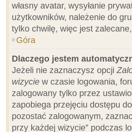
własny avatar, wysyłanie prywa
użytkowników, należenie do gru
tylko chwilę, więc jest zalecane
Góra
Dlaczego jestem automatyc
Jeżeli nie zaznaczysz opcji
Zal
wizycie
w czasie logowania, for
zalogowany tylko przez ustawio
zapobiega przejęciu dostępu d
pozostać zalogowanym, zaznacz
przy każdej wizycie” podczas l