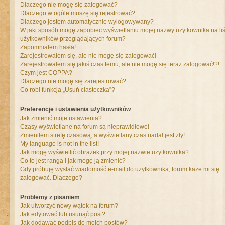
Dlaczego nie mogę się zalogować?
Dlaczego w ogóle muszę się rejestrować?
Dlaczego jestem automatycznie wylogowywany?
W jaki sposób mogę zapobiec wyświetlaniu mojej nazwy użytkownika na liś
użytkowników przeglądających forum?
Zapomniałem hasła!
Zarejestrowałem się, ale nie mogę się zalogować!
Zarejestrowałem się jakiś czas temu, ale nie mogę się teraz zalogować!?!
Czym jest COPPA?
Dlaczego nie mogę się zarejestrować?
Co robi funkcja „Usuń ciasteczka”?
Preferencje i ustawienia użytkowników
Jak zmienić moje ustawienia?
Czasy wyświetlane na forum są nieprawidłowe!
Zmieniłem strefę czasową, a wyświetlany czas nadal jest zły!
My language is not in the list!
Jak mogę wyświetlić obrazek przy mojej nazwie użytkownika?
Co to jest ranga i jak mogę ją zmienić?
Gdy próbuję wysłać wiadomość e-mail do użytkownika, forum każe mi się
zalogować. Dlaczego?
Problemy z pisaniem
Jak utworzyć nowy wątek na forum?
Jak edytować lub usunąć post?
Jak dodawać podpis do moich postów?