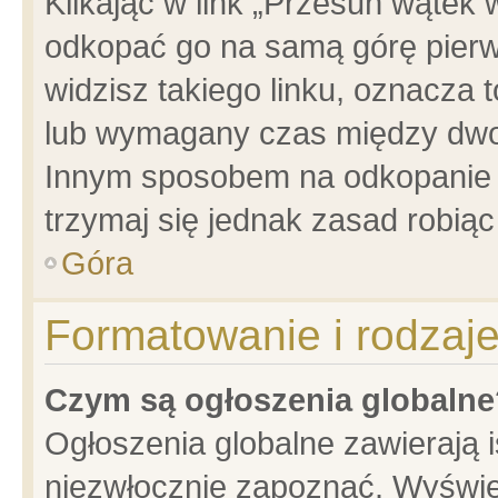
Klikając w link „Przesuń wątek
odkopać go na samą górę pierwsz
widzisz takiego linku, oznacza 
lub wymagany czas między dwoma
Innym sposobem na odkopanie w
trzymaj się jednak zasad robiąc 
Góra
Formatowanie i rodzaj
Czym są ogłoszenia globalne
Ogłoszenia globalne zawierają is
niezwłocznie zapoznać. Wyświet