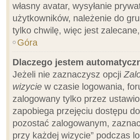
własny avatar, wysyłanie prywa
użytkowników, należenie do gru
tylko chwilę, więc jest zalecane
Góra
Dlaczego jestem automatyc
Jeżeli nie zaznaczysz opcji
Zal
wizycie
w czasie logowania, for
zalogowany tylko przez ustawio
zapobiega przejęciu dostępu d
pozostać zalogowanym, zaznacz
przy każdej wizycie” podczas l