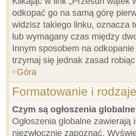
Klikając w link „Przesuń wątek
odkopać go na samą górę pierwsz
widzisz takiego linku, oznacza 
lub wymagany czas między dwoma
Innym sposobem na odkopanie w
trzymaj się jednak zasad robiąc 
Góra
Formatowanie i rodzaj
Czym są ogłoszenia globalne
Ogłoszenia globalne zawierają is
niezwłocznie zapoznać. Wyświet