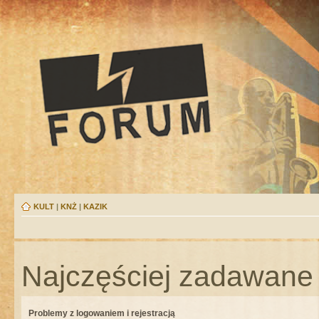
KULT
|
KNŻ
|
KAZIK
Najczęściej zadawane 
Problemy z logowaniem i rejestracją