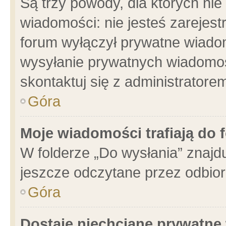
Są trzy powody, dla których n
wiadomości: nie jesteś zarejest
forum wyłączył prywatne wiadom
wysyłanie prywatnych wiadomości
skontaktuj się z administratore
Góra
Moje wiadomości trafiają do 
W folderze „Do wysłania” znajdu
jeszcze odczytane przez odbior
Góra
Dostaję niechciane prywatne