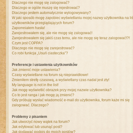
Dlaczego nie mogę się zalogować?
Dlaczego w ogóle muszę się rejestrować?
Dlaczego jestem automatycznie wylogowywany?
W jaki sposób mogę zapobiec wyświetlaniu mojej nazwy użytkownika na liś
użytkowników przeglądających forum?
Zapomniałem hasła!
Zarejestrowałem się, ale nie mogę się zalogować!
Zarejestrowałem się jakiś czas temu, ale nie mogę się teraz zalogować!?!
Czym jest COPPA?
Dlaczego nie mogę się zarejestrować?
Co robi funkcja „Usuń ciasteczka”?
Preferencje i ustawienia użytkowników
Jak zmienić moje ustawienia?
Czasy wyświetlane na forum są nieprawidłowe!
Zmieniłem strefę czasową, a wyświetlany czas nadal jest zły!
My language is not in the list!
Jak mogę wyświetlić obrazek przy mojej nazwie użytkownika?
Co to jest ranga i jak mogę ją zmienić?
Gdy próbuję wysłać wiadomość e-mail do użytkownika, forum każe mi się
zalogować. Dlaczego?
Problemy z pisaniem
Jak utworzyć nowy wątek na forum?
Jak edytować lub usunąć post?
Jak dodawać podpis do moich postów?