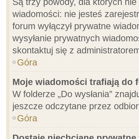
Są trzy powody, dla których n
wiadomości: nie jesteś zarejest
forum wyłączył prywatne wiadom
wysyłanie prywatnych wiadomości
skontaktuj się z administratore
Góra
Moje wiadomości trafiają do 
W folderze „Do wysłania” znajdu
jeszcze odczytane przez odbior
Góra
Dostaję niechciane prywatne