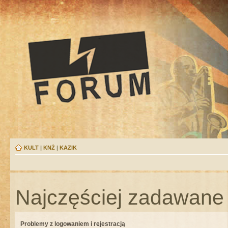
KULT
|
KNŻ
|
KAZIK
Najczęściej zadawane 
Problemy z logowaniem i rejestracją