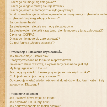
Dlaczego nie mogę się zalogować?
Dlaczego w ogóle muszę się rejestrować?
Dlaczego jestem automatycznie wylogowywany?
W jaki sposób mogę zapobiec wyświetlaniu mojej nazwy użytkownika na liś
użytkowników przeglądających forum?
Zapomniałem hasła!
Zarejestrowałem się, ale nie mogę się zalogować!
Zarejestrowałem się jakiś czas temu, ale nie mogę się teraz zalogować!?!
Czym jest COPPA?
Dlaczego nie mogę się zarejestrować?
Co robi funkcja „Usuń ciasteczka”?
Preferencje i ustawienia użytkowników
Jak zmienić moje ustawienia?
Czasy wyświetlane na forum są nieprawidłowe!
Zmieniłem strefę czasową, a wyświetlany czas nadal jest zły!
My language is not in the list!
Jak mogę wyświetlić obrazek przy mojej nazwie użytkownika?
Co to jest ranga i jak mogę ją zmienić?
Gdy próbuję wysłać wiadomość e-mail do użytkownika, forum każe mi się
zalogować. Dlaczego?
Problemy z pisaniem
Jak utworzyć nowy wątek na forum?
Jak edytować lub usunąć post?
Jak dodawać podpis do moich postów?