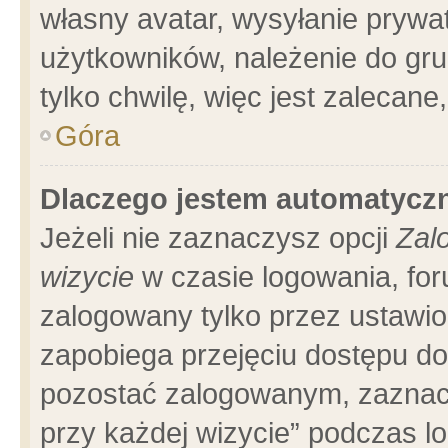
własny avatar, wysyłanie prywa
użytkowników, należenie do gru
tylko chwilę, więc jest zalecane
Góra
Dlaczego jestem automatyc
Jeżeli nie zaznaczysz opcji
Zal
wizycie
w czasie logowania, for
zalogowany tylko przez ustawio
zapobiega przejęciu dostępu d
pozostać zalogowanym, zaznacz
przy każdej wizycie” podczas l