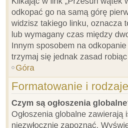
Klikając w link „Przesuń wątek
odkopać go na samą górę pierwsz
widzisz takiego linku, oznacza 
lub wymagany czas między dwoma
Innym sposobem na odkopanie w
trzymaj się jednak zasad robiąc 
Góra
Formatowanie i rodzaj
Czym są ogłoszenia globalne
Ogłoszenia globalne zawierają is
niezwłocznie zapoznać. Wyświet