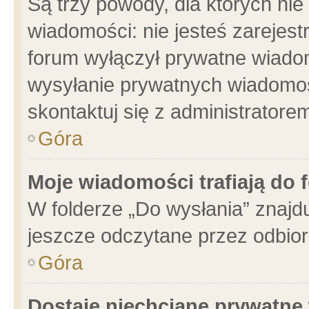
Są trzy powody, dla których n
wiadomości: nie jesteś zarejest
forum wyłączył prywatne wiadom
wysyłanie prywatnych wiadomości
skontaktuj się z administratore
Góra
Moje wiadomości trafiają do 
W folderze „Do wysłania” znajdu
jeszcze odczytane przez odbior
Góra
Dostaję niechciane prywatne