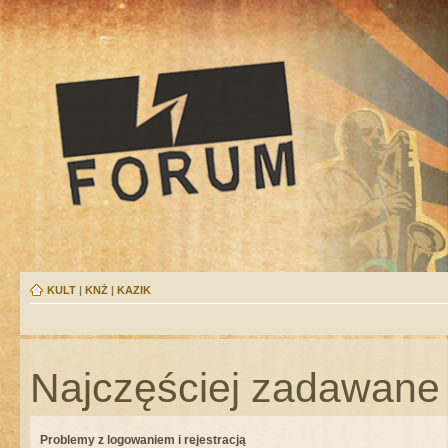
KULT
|
KNŻ
|
KAZIK
Najczęściej zadawane 
Problemy z logowaniem i rejestracją