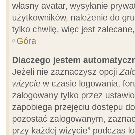
własny avatar, wysyłanie prywa
użytkowników, należenie do gru
tylko chwilę, więc jest zalecane
Góra
Dlaczego jestem automatyc
Jeżeli nie zaznaczysz opcji
Zal
wizycie
w czasie logowania, for
zalogowany tylko przez ustawio
zapobiega przejęciu dostępu d
pozostać zalogowanym, zaznacz
przy każdej wizycie” podczas l