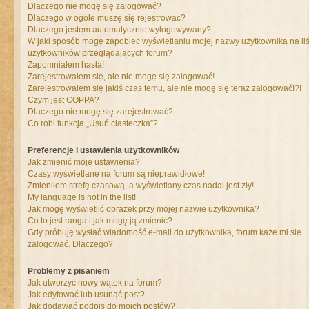
Dlaczego nie mogę się zalogować?
Dlaczego w ogóle muszę się rejestrować?
Dlaczego jestem automatycznie wylogowywany?
W jaki sposób mogę zapobiec wyświetlaniu mojej nazwy użytkownika na liś
użytkowników przeglądających forum?
Zapomniałem hasła!
Zarejestrowałem się, ale nie mogę się zalogować!
Zarejestrowałem się jakiś czas temu, ale nie mogę się teraz zalogować!?!
Czym jest COPPA?
Dlaczego nie mogę się zarejestrować?
Co robi funkcja „Usuń ciasteczka”?
Preferencje i ustawienia użytkowników
Jak zmienić moje ustawienia?
Czasy wyświetlane na forum są nieprawidłowe!
Zmieniłem strefę czasową, a wyświetlany czas nadal jest zły!
My language is not in the list!
Jak mogę wyświetlić obrazek przy mojej nazwie użytkownika?
Co to jest ranga i jak mogę ją zmienić?
Gdy próbuję wysłać wiadomość e-mail do użytkownika, forum każe mi się
zalogować. Dlaczego?
Problemy z pisaniem
Jak utworzyć nowy wątek na forum?
Jak edytować lub usunąć post?
Jak dodawać podpis do moich postów?