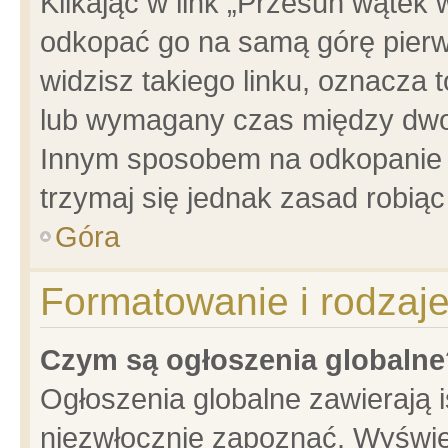
Klikając w link „Przesuń wątek
odkopać go na samą górę pierwsz
widzisz takiego linku, oznacza 
lub wymagany czas między dwoma
Innym sposobem na odkopanie w
trzymaj się jednak zasad robiąc 
Góra
Formatowanie i rodzaj
Czym są ogłoszenia globalne
Ogłoszenia globalne zawierają is
niezwłocznie zapoznać. Wyświet