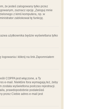
m, że jesteś zalogowany tylko przez
logowanym, zaznacz opcję „Zaloguj mnie
dzielonego z kimś komputera, np. w
dministrator zablokował tę funkcję.
 nazwa użytkownika będzie wyświetlana tylko
logowania i kliknij na link
Zapomniałem
Jeśli COPPA jest włączone, a Ty
res e-mail. Niektóre fora wymagają też, żeby
 została wyświetlona podczas rejestracji.
-maila, prawdopodobnie podałeś/aś
ny przez Ciebie adres e-mail jest