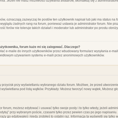
ia. Jeżeli nie masz możliwości używania avatarów, skontaktuj się z administrator
, oznaczają zazwyczaj ile postów ten użytkownik napisał lub jaki ma status na fo
 wyglądu żadnych rang na forum, ponieważ ustawia je administrator forum. Nie pisz
zość forów nie toleruje takich działań i moderator lub administrator po prostu obniż
użytkownika, forum każe mi się zalogować. Dlaczego?
ać e-maile do innych użytkowników przez wbudowany formularz wysyłania e-maili i t
rawidłowym używaniem systemu e-maili przez anonimowych użytkowników.
y przycisk przy wyświetlaniu wybranego działu forum. Możliwe, że przed utworzeni
t wyświetlana pod listą wątków. Przykłady: Możesz tworzyć nowy wątek, Możesz gło
or forum, możesz edytować i usuwać tylko swoje posty i to tylko wtedy, jeżeli admin
edytuj” przy wybranym poście, czasami tylko przez pewien czas po jego napisaniu. J
zy go edytowałeś i kiedy zrobiłeś to ostatni raz. Informacja ta wyświetli się tylko w