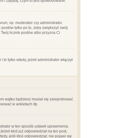
em i zapytaj, czym to jest spowodowane.
rum, np. moderator czy administrator.
 postów tylko po to, żeby zwiększyć swój
y Twój licznik postów albo przyzna Ci
o tylko wtedy, jeżeli administrator włączył
em wątku będziesz musiał się zarejestrować.
sować w ankietach itp.
istrator w ten sposób ustawił uprawnienia.
eżeli ktoś już odpowiedział na ten post,
tedy, jeśli ktoś odpowiedział; nie pojawi się