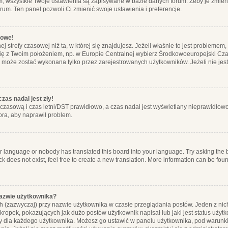
m, wszystkie Twoje ustawienia są zapisywane w bazie danych forum. Żeby je zmieni
orum. Ten panel pozwoli Ci zmienić swoje ustawienia i preferencje.
łowe!
j strefy czasowej niż ta, w której się znajdujesz. Jeżeli właśnie to jest probleme
się z Twoim położeniem, np. w Europie Centralnej wybierz Środkowoeuropejski C
, może zostać wykonana tylko przez zarejestrowanych użytkowników. Jeżeli nie jeste
zas nadal jest zły!
ę czasową i czas letni/DST prawidłowo, a czas nadal jest wyświetlany nieprawidłowo
ora, aby naprawił problem.
ur language or nobody has translated this board into your language. Try asking the bo
 does not exist, feel free to create a new translation. More information can be foun
nazwie użytkownika?
h (zazwyczaj) przy nazwie użytkownika w czasie przeglądania postów. Jeden z nic
ropek, pokazujących jak dużo postów użytkownik napisał lub jaki jest status użyt
alny dla każdego użytkownika. Możesz go ustawić w panelu użytkownika, pod warunki