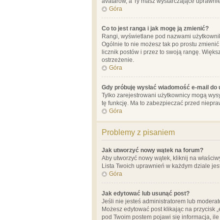
avatarów, a Ty masz wystarczające uprawnien
Góra
Co to jest ranga i jak mogę ją zmienić?
Rangi, wyświetlane pod nazwami użytkowników
Ogólnie to nie możesz tak po prostu zmienić
licznik postów i przez to swoją rangę. Więks
ostrzeżenie.
Góra
Gdy próbuję wysłać wiadomość e-mail do 
Tylko zarejestrowani użytkownicy mogą wysył
tę funkcję. Ma to zabezpieczać przed niep
Góra
Problemy z pisaniem
Jak utworzyć nowy wątek na forum?
Aby utworzyć nowy wątek, kliknij na właściw
Lista Twoich uprawnień w każdym dziale jes
Góra
Jak edytować lub usunąć post?
Jeśli nie jesteś administratorem lub moderat
Możesz edytować post klikając na przycisk „
pod Twoim postem pojawi się informacja, ile ra