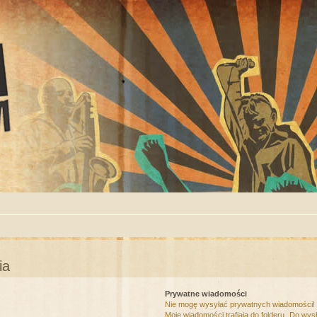
ia
Prywatne wiadomości
Nie mogę wysyłać prywatnych wiadomości!
Moje wiadomości trafiają do folderu „Do wys