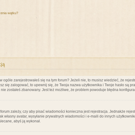
zenia wątku?
cją
ogóle zarejestrowałeś się na tym forum? Jeżeli nie, to musisz wiedzieć, że rejestr
esz się zalogować, to upewnij się, że Twoja nazwa użytkownika i Twoje hasło są praw
e nie zostałeś zbanowany. Jest też możliwe, że problem powoduje błędna konfigura
a forum zależy, czy aby pisać wiadomości konieczna jest rejestracja. Jednakże reje
jak własny avatar, wysyłanie prywatnych wiadomości i e-maili do innych użytkownik
zalecane, abyś ją wykonał.