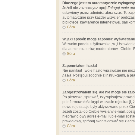
Dlaczego jestem automatycznie wylogow
Jeżeli nie zaznaczysz opcji
Zaloguj mnie aut
ustawiony przez administratora czas. To za
automatycznie przy każdej wizycie” podczas 
bibliotece, kawiarence internetowej, sali komp
Góra
W jaki sposób mogę zapobiec wyświetlani
W swoim panelu użytkownika, w „Ustawienia
dla administratorów, moderatorów i Ciebie. B
Góra
Zapomniałem hasła!
Nie panikuj! Twoje hasło wprawdzie nie moż
hasła
. Postępuj zgodnie z instrukcjami, a 
Góra
Zarejestrowałem się, ale nie mogę się zal
Po pierwsze, sprawdź, czy wpisujesz prawidł
poinformowałeś skrypt w czasie rejestracji, 
nowe rejestracje były aktywowane przez Cieb
Jeżeli został do Ciebie wysłany e-mail, pos
nieprawidłowy adres e-mail lub e-mail został
prawidłowy, spróbuj skontaktować się z admi
Góra