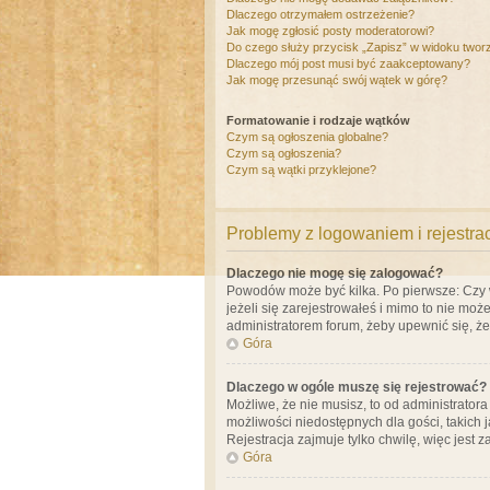
Dlaczego otrzymałem ostrzeżenie?
Jak mogę zgłosić posty moderatorowi?
Do czego służy przycisk „Zapisz” w widoku twor
Dlaczego mój post musi być zaakceptowany?
Jak mogę przesunąć swój wątek w górę?
Formatowanie i rodzaje wątków
Czym są ogłoszenia globalne?
Czym są ogłoszenia?
Czym są wątki przyklejone?
Problemy z logowaniem i rejestra
Dlaczego nie mogę się zalogować?
Powodów może być kilka. Po pierwsze: Czy w 
jeżeli się zarejestrowałeś i mimo to nie moż
administratorem forum, żeby upewnić się, ż
Góra
Dlaczego w ogóle muszę się rejestrować?
Możliwe, że nie musisz, to od administrator
możliwości niedostępnych dla gości, takich 
Rejestracja zajmuje tylko chwilę, więc jest 
Góra