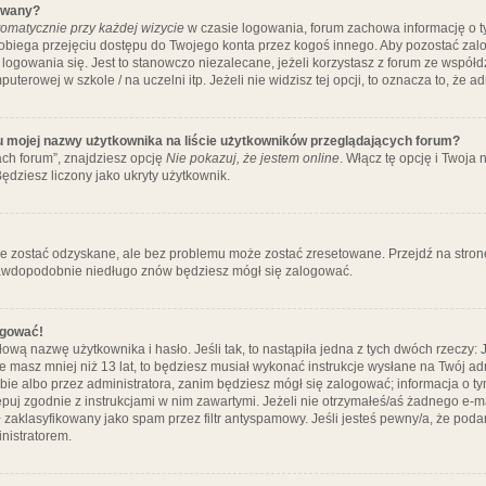
ywany?
omatycznie przy każdej wizycie
w czasie logowania, forum zachowa informację o ty
pobiega przejęciu dostępu do Twojego konta przez kogoś innego. Aby pozostać za
logowania się. Jest to stanowczo niezalecane, jeżeli korzystasz z forum ze współ
uterowej w szkole / na uczelni itp. Jeżeli nie widzisz tej opcji, to oznacza to, że a
u mojej nazwy użytkownika na liście użytkowników przeglądających forum?
ch forum”, znajdziesz opcję
Nie pokazuj, że jestem online
. Włącz tę opcję i Twoja
ędziesz liczony jako ukryty użytkownik.
e zostać odzyskane, ale bez problemu może zostać zresetowane. Przejdź na stronę 
prawdopodobnie niedługo znów będziesz mógł się zalogować.
ogować!
ową nazwę użytkownika i hasło. Jeśli tak, to nastąpiła jedna z tych dwóch rzeczy: 
że masz mniej niż 13 lat, to będziesz musiał wykonać instrukcje wysłane na Twój ad
ie albo przez administratora, zanim będziesz mógł się zalogować; informacja o tym
tępuj zgodnie z instrukcjami w nim zawartymi. Jeżeli nie otrzymałeś/aś żadnego e
 zaklasyfikowany jako spam przez filtr antyspamowy. Jeśli jesteś pewny/a, że poda
nistratorem.