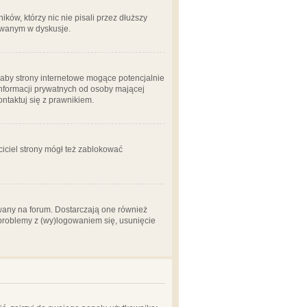
ów, którzy nic nie pisali przez dłuższy
żowanym w dyskusje.
aby strony internetowe mogące potencjalnie
informacji prywatnych od osoby mającej
ontaktuj się z prawnikiem.
ciciel strony mógł też zablokować
wany na forum. Dostarczają one również
z problemy z (wy)logowaniem się, usunięcie