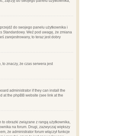
ć, zajrzyj do swojego panelu użytkownika;
m, przejdź do swojego panelu użytkownika i
zas Standardowy. Weź pod uwagę, że zmiana
ś zarejestrowany, to teraz jest dobry
, to znaczy, że czas serwera jest
ard administrator if they can install the
d at the phpBB website (see link at the
h to obrazki związane z rangą użytkownika,
kownika na forum. Drugi, zazwyczaj większy
em, że administrator forum włączył funkcje