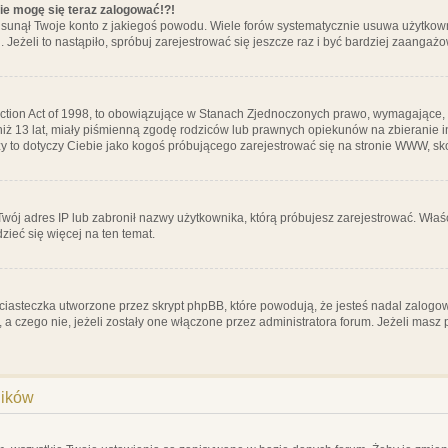
nie mogę się teraz zalogować!?!
sunął Twoje konto z jakiegoś powodu. Wiele forów systematycznie usuwa użytkownik
 Jeżeli to nastąpiło, spróbuj zarejestrować się jeszcze raz i być bardziej zaanga
ction Act of 1998, to obowiązujące w Stanach Zjednoczonych prawo, wymagające, 
 niż 13 lat, miały piśmienną zgodę rodziców lub prawnych opiekunów na zbieranie 
 czy to dotyczy Ciebie jako kogoś próbującego zarejestrować się na stronie WWW, sk
 Twój adres IP lub zabronił nazwy użytkownika, którą próbujesz zarejestrować. Właś
dzieć się więcej na ten temat.
ciasteczka utworzone przez skrypt phpBB, które powodują, że jesteś nadal zalogo
ś, a czego nie, jeżeli zostały one włączone przez administratora forum. Jeżeli mas
ników