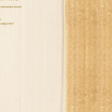
żytkownika forum!
m?
załączniki?