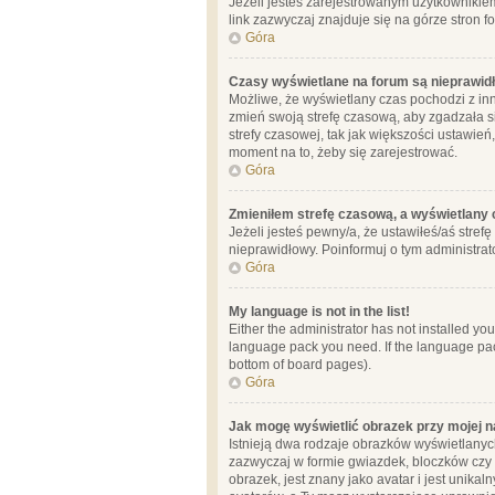
Jeżeli jesteś zarejestrowanym użytkownikie
link zazwyczaj znajduje się na górze stron f
Góra
Czasy wyświetlane na forum są nieprawid
Możliwe, że wyświetlany czas pochodzi z inne
zmień swoją strefę czasową, aby zgadzała 
strefy czasowej, tak jak większości ustawień
moment na to, żeby się zarejestrować.
Góra
Zmieniłem strefę czasową, a wyświetlany c
Jeżeli jesteś pewny/a, że ustawiłeś/aś stref
nieprawidłowy. Poinformuj o tym administrat
Góra
My language is not in the list!
Either the administrator has not installed yo
language pack you need. If the language pack
bottom of board pages).
Góra
Jak mogę wyświetlić obrazek przy mojej 
Istnieją dwa rodzaje obrazków wyświetlanyc
zazwyczaj w formie gwiazdek, bloczków czy k
obrazek, jest znany jako avatar i jest unik