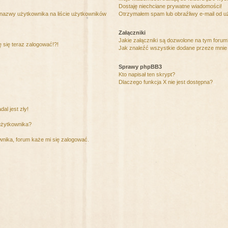
Dostaję niechciane prywatne wiadomości!
 nazwy użytkownika na liście użytkowników
Otrzymałem spam lub obraźliwy e-mail od u
Załączniki
Jakie załączniki są dozwolone na tym foru
ę się teraz zalogować!?!
Jak znaleźć wszystkie dodane przeze mnie 
Sprawy phpBB3
Kto napisał ten skrypt?
Dlaczego funkcja X nie jest dostępna?
al jest zły!
użytkownika?
nika, forum każe mi się zalogować.