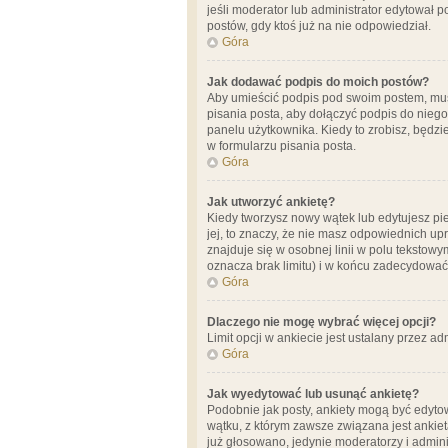
jeśli moderator lub administrator edytował 
postów, gdy ktoś już na nie odpowiedział.
Góra
Jak dodawać podpis do moich postów?
Aby umieścić podpis pod swoim postem, mus
pisania posta, aby dołączyć podpis do nie
panelu użytkownika. Kiedy to zrobisz, będ
w formularzu pisania posta.
Góra
Jak utworzyć ankietę?
Kiedy tworzysz nowy wątek lub edytujesz pier
jej, to znaczy, że nie masz odpowiednich up
znajduje się w osobnej linii w polu tekstow
oznacza brak limitu) i w końcu zadecydować
Góra
Dlaczego nie mogę wybrać więcej opcji?
Limit opcji w ankiecie jest ustalany przez ad
Góra
Jak wyedytować lub usunąć ankietę?
Podobnie jak posty, ankiety mogą być edytow
wątku, z którym zawsze związana jest ankieta
już głosowano, jedynie moderatorzy i admini