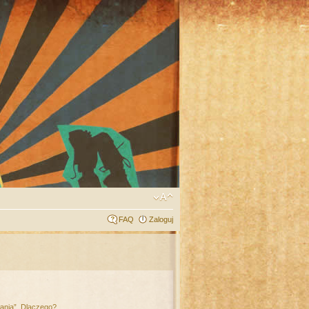
FAQ
Zaloguj
łania”. Dlaczego?