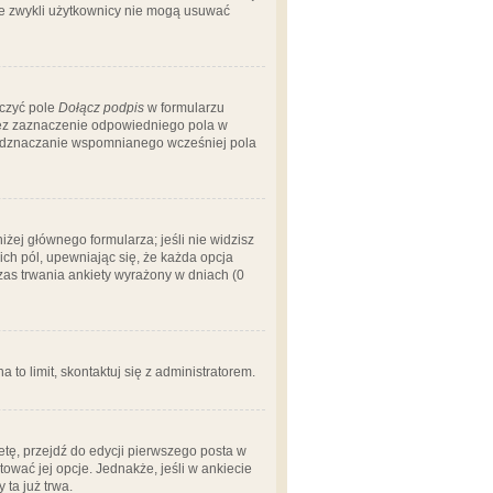
 że zwykli użytkownicy nie mogą usuwać
aczyć pole
Dołącz podpis
w formularzu
zez zaznaczenie odpowiedniego pola w
 odznaczanie wspomnianego wcześniej pola
iżej głównego formularza; jeśli nie widzisz
ich pól, upewniając się, że każda opcja
czas trwania ankiety wyrażony w dniach (0
a to limit, skontaktuj się z administratorem.
tę, przejdź do edycji pierwszego posta w
tować jej opcje. Jednakże, jeśli w ankiecie
ta już trwa.