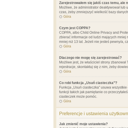
Zarejestrowałem się jakiś czas temu, ale 
Możliwe, że administrator deaktywował lub u
czas, żeby zmniejszyć wielkość bazy danych.
Góra
Czym jest COPPA?
COPPA, albo Child Online Privacy and Prote
zbierać informacje od ludzi mających mniej
mniej niż 13 lat. Jeżeli nie jesteś pewny/a,
Góra
Dlaczego nie mogę się zarejestrować?
Możliwe jest, że właściciel strony zbanował
rejestracje, skontaktuj się z nim, żeby dowie
Góra
Co robi funkcja „Usuń ciasteczka”?
Funkcja „Usuń ciasteczka” usuwa wszystkie 
funkcji takich jak pamiętanie co przeczytałe
ciasteczek może pomóc.
Góra
Preferencje i ustawienia użytkow
Jak zmienić moje ustawienia?