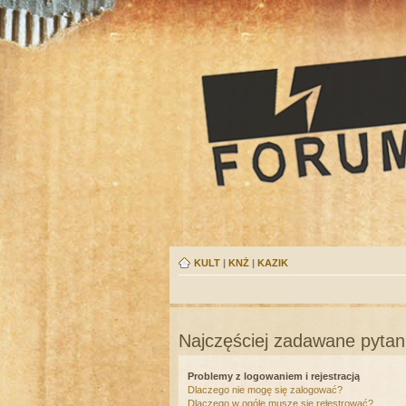
KULT
|
KNŻ
|
KAZIK
Najczęściej zadawane pytan
Problemy z logowaniem i rejestracją
Dlaczego nie mogę się zalogować?
Dlaczego w ogóle muszę się rejestrować?