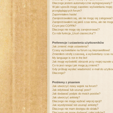
Dlaczego jestem automatycznie wylogowywany?
W jaki sposób mogę zapobiec wyświetlaniu mojej
przeglądających forum?
Zapomniałem hasła!
Zarejestrowałem się, ale nie mogę się zalogować!
Zarejestrowałem się jakiś czas temu, ale nie mog
Czym jest COPPA?
Dlaczego nie mogę się zarejestrować?
Co robi funkcja „Usuń ciasteczka”?
Preferencje i ustawienia użytkowników
Jak zmienić moje ustawienia?
Czasy wyświetlane na forum są nieprawidłowe!
Zmieniłem strefę czasową, a wyświetlany czas nad
My language is not in the list!
Jak mogę wyświetlić obrazek przy mojej nazwie 
Co to jest ranga i jak mogę ją zmienić?
Gdy próbuję wysłać wiadomość e-mail do użytkow
Dlaczego?
Problemy z pisaniem
Jak utworzyć nowy wątek na forum?
Jak edytować lub usunąć post?
Jak dodawać podpis do moich postów?
Jak utworzyć ankietę?
Dlaczego nie mogę wybrać więcej opcji?
Jak wyedytować lub usunąć ankietę?
Dlaczego nie mam dostępu do działu?
Dlaczego nie mogę dodawać załączników?