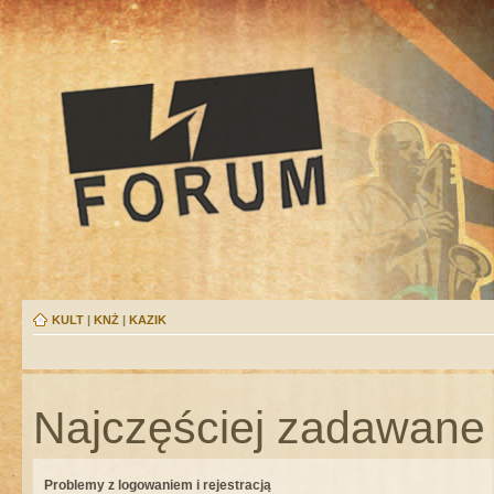
KULT
|
KNŻ
|
KAZIK
Najczęściej zadawane 
Problemy z logowaniem i rejestracją