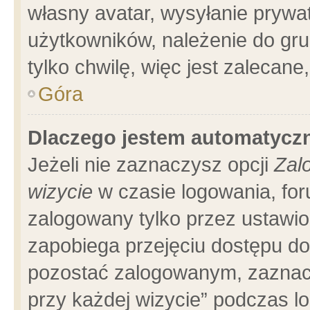
własny avatar, wysyłanie prywa
użytkowników, należenie do gru
tylko chwilę, więc jest zalecane
Góra
Dlaczego jestem automatyc
Jeżeli nie zaznaczysz opcji
Zal
wizycie
w czasie logowania, for
zalogowany tylko przez ustawio
zapobiega przejęciu dostępu d
pozostać zalogowanym, zaznacz
przy każdej wizycie” podczas l