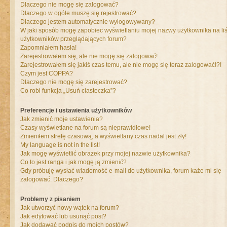
Dlaczego nie mogę się zalogować?
Dlaczego w ogóle muszę się rejestrować?
Dlaczego jestem automatycznie wylogowywany?
W jaki sposób mogę zapobiec wyświetlaniu mojej nazwy użytkownika na liś
użytkowników przeglądających forum?
Zapomniałem hasła!
Zarejestrowałem się, ale nie mogę się zalogować!
Zarejestrowałem się jakiś czas temu, ale nie mogę się teraz zalogować!?!
Czym jest COPPA?
Dlaczego nie mogę się zarejestrować?
Co robi funkcja „Usuń ciasteczka”?
Preferencje i ustawienia użytkowników
Jak zmienić moje ustawienia?
Czasy wyświetlane na forum są nieprawidłowe!
Zmieniłem strefę czasową, a wyświetlany czas nadal jest zły!
My language is not in the list!
Jak mogę wyświetlić obrazek przy mojej nazwie użytkownika?
Co to jest ranga i jak mogę ją zmienić?
Gdy próbuję wysłać wiadomość e-mail do użytkownika, forum każe mi się
zalogować. Dlaczego?
Problemy z pisaniem
Jak utworzyć nowy wątek na forum?
Jak edytować lub usunąć post?
Jak dodawać podpis do moich postów?