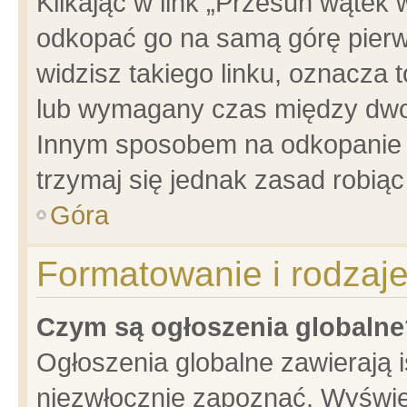
Klikając w link „Przesuń wątek
odkopać go na samą górę pierwsz
widzisz takiego linku, oznacza 
lub wymagany czas między dwoma
Innym sposobem na odkopanie w
trzymaj się jednak zasad robiąc 
Góra
Formatowanie i rodzaj
Czym są ogłoszenia globalne
Ogłoszenia globalne zawierają is
niezwłocznie zapoznać. Wyświet