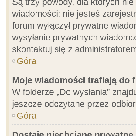
Są trzy powody, dla których n
wiadomości: nie jesteś zarejest
forum wyłączył prywatne wiadom
wysyłanie prywatnych wiadomości
skontaktuj się z administratore
Góra
Moje wiadomości trafiają do 
W folderze „Do wysłania” znajdu
jeszcze odczytane przez odbior
Góra
Dostaję niechciane prywatne