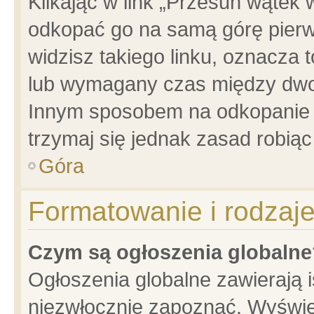
Klikając w link „Przesuń wątek
odkopać go na samą górę pierwsz
widzisz takiego linku, oznacza 
lub wymagany czas między dwoma
Innym sposobem na odkopanie w
trzymaj się jednak zasad robiąc 
Góra
Formatowanie i rodzaj
Czym są ogłoszenia globalne
Ogłoszenia globalne zawierają is
niezwłocznie zapoznać. Wyświet