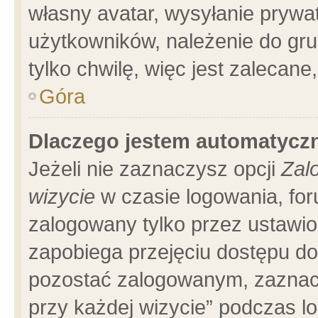
własny avatar, wysyłanie prywa
użytkowników, należenie do gru
tylko chwilę, więc jest zalecane
Góra
Dlaczego jestem automatyc
Jeżeli nie zaznaczysz opcji
Zal
wizycie
w czasie logowania, for
zalogowany tylko przez ustawio
zapobiega przejęciu dostępu d
pozostać zalogowanym, zaznacz
przy każdej wizycie” podczas l