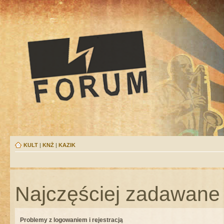
KULT
|
KNŻ
|
KAZIK
Najczęściej zadawane 
Problemy z logowaniem i rejestracją