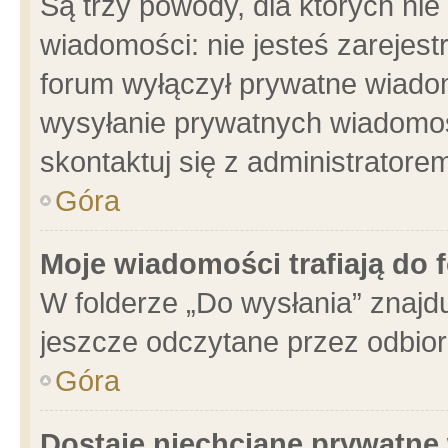
Są trzy powody, dla których n
wiadomości: nie jesteś zarejest
forum wyłączył prywatne wiadom
wysyłanie prywatnych wiadomości
skontaktuj się z administratore
Góra
Moje wiadomości trafiają do 
W folderze „Do wysłania” znajdu
jeszcze odczytane przez odbior
Góra
Dostaję niechciane prywatne