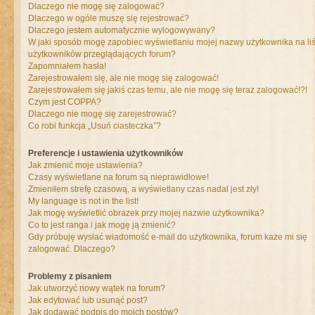
Dlaczego nie mogę się zalogować?
Dlaczego w ogóle muszę się rejestrować?
Dlaczego jestem automatycznie wylogowywany?
W jaki sposób mogę zapobiec wyświetlaniu mojej nazwy użytkownika na liś
użytkowników przeglądających forum?
Zapomniałem hasła!
Zarejestrowałem się, ale nie mogę się zalogować!
Zarejestrowałem się jakiś czas temu, ale nie mogę się teraz zalogować!?!
Czym jest COPPA?
Dlaczego nie mogę się zarejestrować?
Co robi funkcja „Usuń ciasteczka”?
Preferencje i ustawienia użytkowników
Jak zmienić moje ustawienia?
Czasy wyświetlane na forum są nieprawidłowe!
Zmieniłem strefę czasową, a wyświetlany czas nadal jest zły!
My language is not in the list!
Jak mogę wyświetlić obrazek przy mojej nazwie użytkownika?
Co to jest ranga i jak mogę ją zmienić?
Gdy próbuję wysłać wiadomość e-mail do użytkownika, forum każe mi się
zalogować. Dlaczego?
Problemy z pisaniem
Jak utworzyć nowy wątek na forum?
Jak edytować lub usunąć post?
Jak dodawać podpis do moich postów?