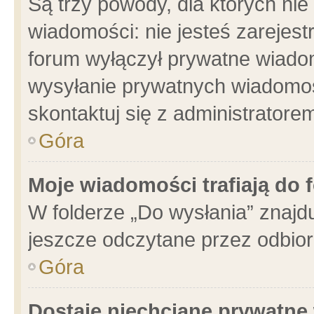
Są trzy powody, dla których n
wiadomości: nie jesteś zarejest
forum wyłączył prywatne wiadom
wysyłanie prywatnych wiadomości
skontaktuj się z administratore
Góra
Moje wiadomości trafiają do 
W folderze „Do wysłania” znajdu
jeszcze odczytane przez odbior
Góra
Dostaję niechciane prywatne