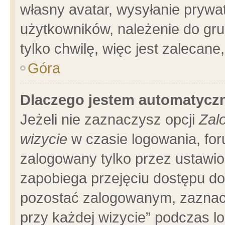
własny avatar, wysyłanie prywa
użytkowników, należenie do gru
tylko chwilę, więc jest zalecane
Góra
Dlaczego jestem automatyc
Jeżeli nie zaznaczysz opcji
Zal
wizycie
w czasie logowania, for
zalogowany tylko przez ustawio
zapobiega przejęciu dostępu d
pozostać zalogowanym, zaznacz
przy każdej wizycie” podczas l