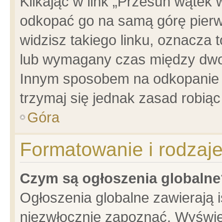
Klikając w link „Przesuń wątek
odkopać go na samą górę pierwsz
widzisz takiego linku, oznacza 
lub wymagany czas między dwoma
Innym sposobem na odkopanie w
trzymaj się jednak zasad robiąc 
Góra
Formatowanie i rodzaj
Czym są ogłoszenia globalne
Ogłoszenia globalne zawierają is
niezwłocznie zapoznać. Wyświet