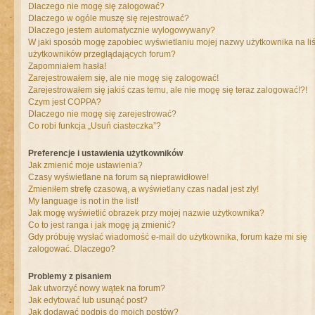
Dlaczego nie mogę się zalogować?
Dlaczego w ogóle muszę się rejestrować?
Dlaczego jestem automatycznie wylogowywany?
W jaki sposób mogę zapobiec wyświetlaniu mojej nazwy użytkownika na liś
użytkowników przeglądających forum?
Zapomniałem hasła!
Zarejestrowałem się, ale nie mogę się zalogować!
Zarejestrowałem się jakiś czas temu, ale nie mogę się teraz zalogować!?!
Czym jest COPPA?
Dlaczego nie mogę się zarejestrować?
Co robi funkcja „Usuń ciasteczka”?
Preferencje i ustawienia użytkowników
Jak zmienić moje ustawienia?
Czasy wyświetlane na forum są nieprawidłowe!
Zmieniłem strefę czasową, a wyświetlany czas nadal jest zły!
My language is not in the list!
Jak mogę wyświetlić obrazek przy mojej nazwie użytkownika?
Co to jest ranga i jak mogę ją zmienić?
Gdy próbuję wysłać wiadomość e-mail do użytkownika, forum każe mi się
zalogować. Dlaczego?
Problemy z pisaniem
Jak utworzyć nowy wątek na forum?
Jak edytować lub usunąć post?
Jak dodawać podpis do moich postów?