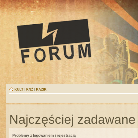
KULT
|
KNŻ
|
KAZIK
Najczęściej zadawane 
Problemy z logowaniem i rejestracją