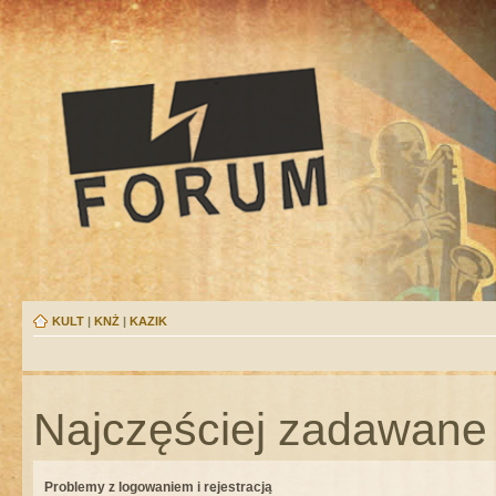
KULT
|
KNŻ
|
KAZIK
Najczęściej zadawane 
Problemy z logowaniem i rejestracją