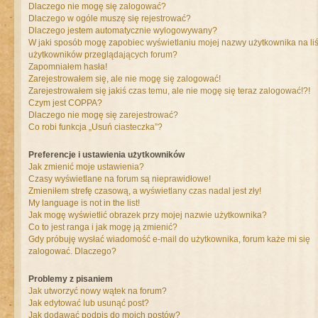
Dlaczego nie mogę się zalogować?
Dlaczego w ogóle muszę się rejestrować?
Dlaczego jestem automatycznie wylogowywany?
W jaki sposób mogę zapobiec wyświetlaniu mojej nazwy użytkownika na liś
użytkowników przeglądających forum?
Zapomniałem hasła!
Zarejestrowałem się, ale nie mogę się zalogować!
Zarejestrowałem się jakiś czas temu, ale nie mogę się teraz zalogować!?!
Czym jest COPPA?
Dlaczego nie mogę się zarejestrować?
Co robi funkcja „Usuń ciasteczka”?
Preferencje i ustawienia użytkowników
Jak zmienić moje ustawienia?
Czasy wyświetlane na forum są nieprawidłowe!
Zmieniłem strefę czasową, a wyświetlany czas nadal jest zły!
My language is not in the list!
Jak mogę wyświetlić obrazek przy mojej nazwie użytkownika?
Co to jest ranga i jak mogę ją zmienić?
Gdy próbuję wysłać wiadomość e-mail do użytkownika, forum każe mi się
zalogować. Dlaczego?
Problemy z pisaniem
Jak utworzyć nowy wątek na forum?
Jak edytować lub usunąć post?
Jak dodawać podpis do moich postów?