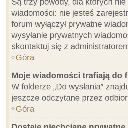
Są trzy powody, dla których n
wiadomości: nie jesteś zarejest
forum wyłączył prywatne wiadom
wysyłanie prywatnych wiadomości
skontaktuj się z administratore
Góra
Moje wiadomości trafiają do 
W folderze „Do wysłania” znajdu
jeszcze odczytane przez odbior
Góra
Dostaję niechciane prywatne