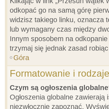
Klikając w link „Przesuń wątek
odkopać go na samą górę pierwsz
widzisz takiego linku, oznacza 
lub wymagany czas między dwoma
Innym sposobem na odkopanie w
trzymaj się jednak zasad robiąc 
Góra
Formatowanie i rodzaj
Czym są ogłoszenia globalne
Ogłoszenia globalne zawierają is
niezwłocznie zapoznać. Wyświet