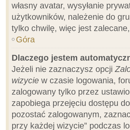
własny avatar, wysyłanie prywa
użytkowników, należenie do gru
tylko chwilę, więc jest zalecane
Góra
Dlaczego jestem automatyc
Jeżeli nie zaznaczysz opcji
Zal
wizycie
w czasie logowania, for
zalogowany tylko przez ustawio
zapobiega przejęciu dostępu d
pozostać zalogowanym, zaznacz
przy każdej wizycie” podczas l