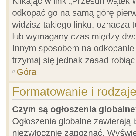
Klikając w link „Przesuń wątek
odkopać go na samą górę pierwsz
widzisz takiego linku, oznacza 
lub wymagany czas między dwoma
Innym sposobem na odkopanie w
trzymaj się jednak zasad robiąc 
Góra
Formatowanie i rodzaj
Czym są ogłoszenia globalne
Ogłoszenia globalne zawierają is
niezwłocznie zapoznać. Wyświet