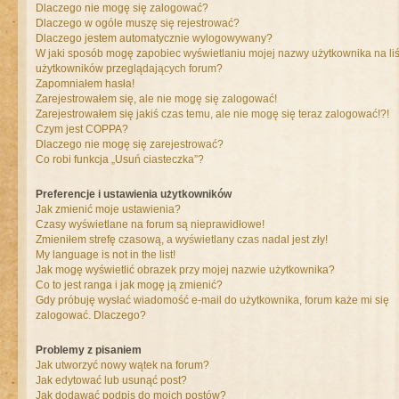
Dlaczego nie mogę się zalogować?
Dlaczego w ogóle muszę się rejestrować?
Dlaczego jestem automatycznie wylogowywany?
W jaki sposób mogę zapobiec wyświetlaniu mojej nazwy użytkownika na liś
użytkowników przeglądających forum?
Zapomniałem hasła!
Zarejestrowałem się, ale nie mogę się zalogować!
Zarejestrowałem się jakiś czas temu, ale nie mogę się teraz zalogować!?!
Czym jest COPPA?
Dlaczego nie mogę się zarejestrować?
Co robi funkcja „Usuń ciasteczka”?
Preferencje i ustawienia użytkowników
Jak zmienić moje ustawienia?
Czasy wyświetlane na forum są nieprawidłowe!
Zmieniłem strefę czasową, a wyświetlany czas nadal jest zły!
My language is not in the list!
Jak mogę wyświetlić obrazek przy mojej nazwie użytkownika?
Co to jest ranga i jak mogę ją zmienić?
Gdy próbuję wysłać wiadomość e-mail do użytkownika, forum każe mi się
zalogować. Dlaczego?
Problemy z pisaniem
Jak utworzyć nowy wątek na forum?
Jak edytować lub usunąć post?
Jak dodawać podpis do moich postów?