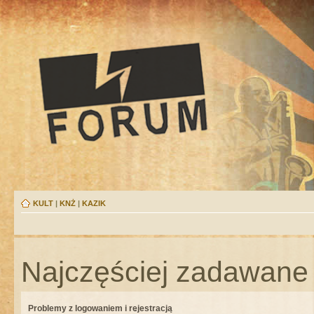
KULT
|
KNŻ
|
KAZIK
Najczęściej zadawane 
Problemy z logowaniem i rejestracją