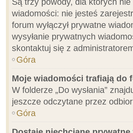
Są trzy powody, dla których n
wiadomości: nie jesteś zarejest
forum wyłączył prywatne wiadom
wysyłanie prywatnych wiadomości
skontaktuj się z administratore
Góra
Moje wiadomości trafiają do 
W folderze „Do wysłania” znajdu
jeszcze odczytane przez odbior
Góra
Dostaję niechciane prywatne