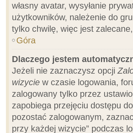
własny avatar, wysyłanie prywa
użytkowników, należenie do gru
tylko chwilę, więc jest zalecane
Góra
Dlaczego jestem automatyc
Jeżeli nie zaznaczysz opcji
Zal
wizycie
w czasie logowania, for
zalogowany tylko przez ustawio
zapobiega przejęciu dostępu d
pozostać zalogowanym, zaznacz
przy każdej wizycie” podczas l