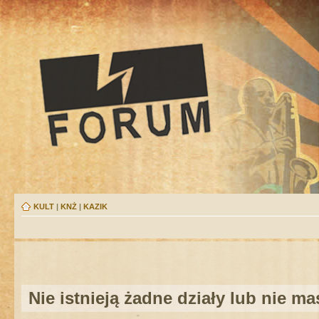
KULT
|
KNŻ
|
KAZIK
Nie istnieją żadne działy lub nie m