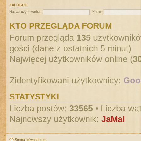
ZALOGUJ
Nazwa użytkownika:
Hasło:
KTO PRZEGLĄDA FORUM
Forum przegląda
135
użytkowników
gości (dane z ostatnich 5 minut)
Najwięcej użytkowników online (
3
Zidentyfikowani użytkownicy:
Goog
STATYSTYKI
Liczba postów:
33565
• Liczba wą
Najnowszy użytkownik:
JaMal
Strona główna forum