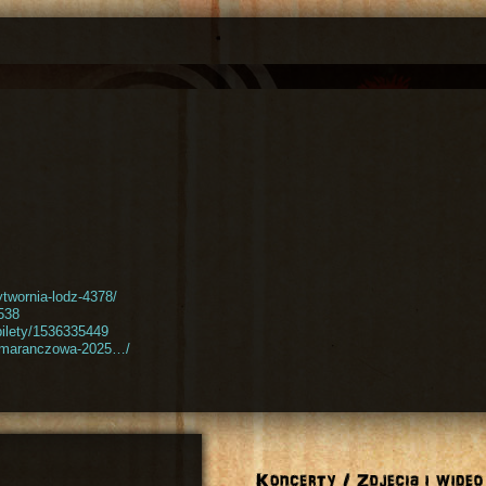
ytwornia-lodz-4378/
7538
-bilety/1536335449
-pomaranczowa-2025…/