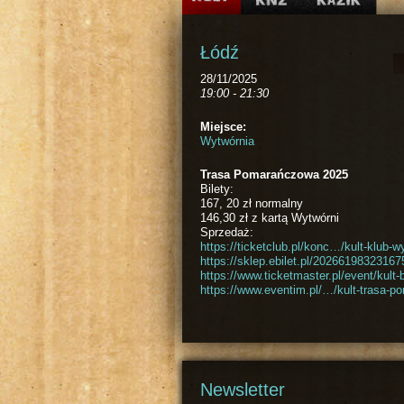
Łódź
28/11/2025
19:00 - 21:30
Miejsce:
Wytwórnia
Trasa Pomarańczowa 2025
Bilety:
167, 20 zł normalny
146,30 zł z kartą Wytwórni
Sprzedaż:
https://ticketclub.pl/konc…/kult-klub-w
https://sklep.ebilet.pl/2026619832316
https://www.ticketmaster.pl/event/kult
https://www.eventim.pl/…/kult-trasa
Newsletter